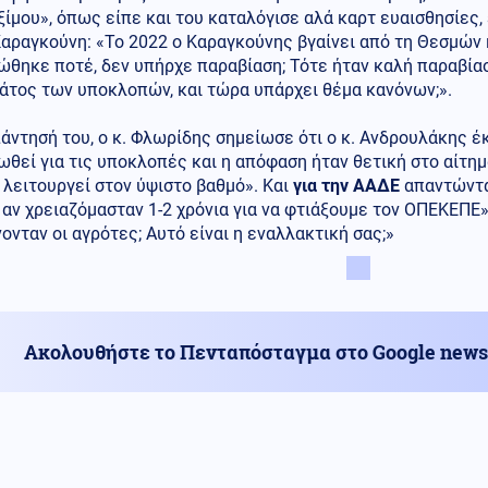
ίμου», όπως είπε και του καταλόγισε αλά καρτ ευαισθησίες
Καραγκούνη: «Το 2022 ο Καραγκούνης βγαίνει από τη Θεσμών 
θηκε ποτέ, δεν υπήρχε παραβίαση; Τότε ήταν καλή παραβίασ
άτος των υποκλοπών, και τώρα υπάρχει θέμα κανόνων;».
άντησή του, ο κ. Φλωρίδης σημείωσε ότι ο κ. Ανδρουλάκης έ
θεί για τις υποκλοπές και η απόφαση ήταν θετική στο αίτημά
 λειτουργεί στον ύψιστο βαθμό». Και
για την ΑΑΔΕ
απαντώντας
αν χρειαζόμασταν 1-2 χρόνια για να φτιάξουμε τον ΟΠΕΚΕΠΕ»
νταν οι αγρότες; Αυτό είναι η εναλλακτική σας;»
Ακολουθήστε το Πενταπόσταγμα στο Google news