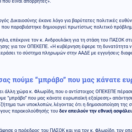
 που είναι απόρρητες».
γός Δικαιοσύνης έκανε λόγο για βαρύτατες πολιτικές ευθύν
η που παραβιάστηκε δημιουργεί πρωτίστως πολιτικό πρόβλημ
λα, επέκρινε τον κ. Ανδρουλάκη για τη στάση του ΠΑΣΟΚ στ
ησης για τον ΟΠΕΚΕΠΕ. «Η κυβέρνηση έφερε τη δυνατότητα ν
περάσει το σύστημα πληρωμών στην ΑΑΔΕ με εγγυήσεις διαφά
σας πούμε “μπράβο” που μας κάνατε ευ
ι άλλη χώρα κ. Φλωρίδη, που ο αντίστοιχος ΟΠΕΚΕΠΕ πέρασε
ύμε “μπράβο” που μας κάνατε ευρωπαϊκή εξαίρεση;» απάντησ
 ζήτημα των υποκλοπών, λέγοντας ότι η δημοσιοποίηση της στ
όγους παρακολούθησής του
δεν απειλούν την εθνική ασφάλε
άφησε ο πρόεδρος του ΠΑΣΟΚ και για τον κ. Φλωρίδη, τον οπ