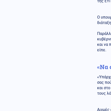
ΕΛΑΣ κατά Γεωργιάδη για την
της ΕΥΠ
κατάρρευση οροφής στο
Νοσοκομείο Κορίνθου
Ο υπουρ
Κοινωνία
06.08.2026 - 11:47
διάταξ
Αγροτικές ενισχύσεις: Σε
λειτουργία η νέα πλατφόρμα
myAGRO της ΑΑΔΕ
Παράλλη
κυβέρν
Κόσμος
06.08.2026 - 11:36
και να 
Ουγκάντα: Ομάδα αγνώστων
είπε.
δολοφόνησε τον ποδοσφαιριστή
Ντέιβιντ Οβόρι (βίντεο)
«Να 
Ελληνοτουρκικά
06.08.2026 - 11:31
Τι συνεπάγεται για τα
«Υπάρχε
Ελληνοτουρκικά ο συνδυασμός
σας πο
αύξησης του στόλου των
και στο
μεταγωγικών αεροσκαφών C-
τους λ
130J-30 και Ταξιαρχιών
Καταδρομών της Τουρκίας;
Κόσμος
06.08.2026 - 11:22
Αιχμές 