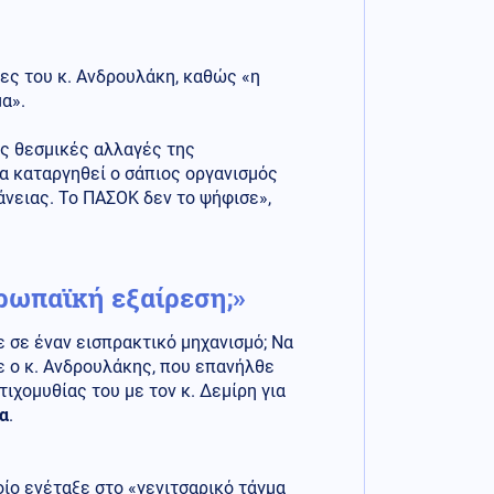
ες του κ. Ανδρουλάκη, καθώς «η
α».
ις θεσμικές αλλαγές της
α καταργηθεί ο σάπιος οργανισμός
νειας. Το ΠΑΣΟΚ δεν το ψήφισε»,
ρωπαϊκή εξαίρεση;»
 σε έναν εισπρακτικό μηχανισμό; Να
ε ο κ. Ανδρουλάκης, που επανήλθε
ιχομυθίας του με τον κ. Δεμίρη για
ια
.
οίο ενέταξε στο «γενιτσαρικό τάγμα