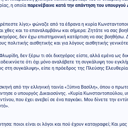
ίας, η οποία
παρενέβαινε κατά την απάντηση του υπουργού
ρέπεστε λίγο;» φώναζε από τα έδρανα η κυρία Κωνσταντοπού
αι χθες και το επαναλαμβάνω και σήμερα: Ζητάτε να σας βο
ικηγόρος, δεν έχω επιστημονική κατάρτιση να σας βοηθήσω. 
ους πολιτικής αισθητικής και για λόγους αισθητικής γενικότ
Φλωρίδη, δεν ξέρω τι σόι δικηγόρος είστε, αλλά εμένα ως δι
ποδεικνύετε ότι όχι μόνο αναλάβατε τη συγκάλυψη του εγκλ
ος στη συγκάλυψη», είπε η πρόεδρος της Πλεύσης Ελευθερία
σκηνή από την ελληνική ταινία «Ξύπνα Βασίλη», όπου ο πρωτ
άντησε ο υπουργός Δικαιοσύνης. «Κυρία Κωνσταντοπούλου, υ
τίνου, που έχει ανεβεί σε ένα παγκάκι. Μου δίνετε την εντ
τό».
τησα: ποιοι είναι οι λόγοι και πού έχουν καταγραφεί; Και μα