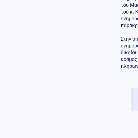
Κόστα Ρίκα: Εκατοντάδες
του Μαξ
αστυνομικοί ελέγχονται για
του κ. 
πιθανή εμπλοκή σε κυκλώματα
ενημερώ
ναρκωτικών
παρακρ
Κόσμος
06.08.2026 - 11:16
Στην απ
Η Μόσχα δηλώνει ότι
κατέρριψε 605 ουκρανικά
ενημερω
drones τη νύχτα
δικαίου
κόσμος 
Κόσμος
06.08.2026 - 11:12
πληρώνο
Drone σε αεροδρόμιο στη
Γερμανία - Βλέπουν «ρωσικό
δάκτυλο»