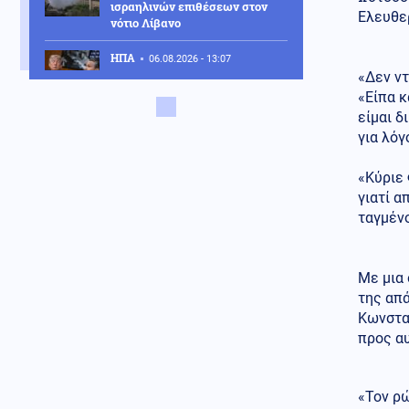
ισραηλινών επιθέσεων στον
Ελευθερ
νότιο Λίβανο
ΗΠΑ
06.08.2026 - 13:07
«Δεν ντ
"Μαλλιά κουβάρια" στο Κάμπ
Ντέιβιντ Τραμπ και Χέγκσεθ
«Είπα κ
λόγω μεγάλης έλλειψης
είμαι δ
πυραύλων PATRIOT
για λόγ
Κοινωνία
06.08.2026 - 12:53
«Κύριε 
Αποκαΐδια το Πόρτο Γερμενό: Οι
γιατί α
πρώτες εικόνες μετά το
πέρασμα της φωτιάς
ταγμέν
Κόσμος
06.08.2026 - 12:46
Βόρεια Κορέα: Eξαπέλυσε
Με μια 
βλήμα προς τη θάλασσα της
της απ
Ιαπωνίας
Κωνσταν
προς αυ
Κοινωνία
06.08.2026 - 12:43
Τροχαίο δυστύχημα με θύμα
42χρονο μοτοσικλετιστή στη
Μύκονο
«Τον ρώ