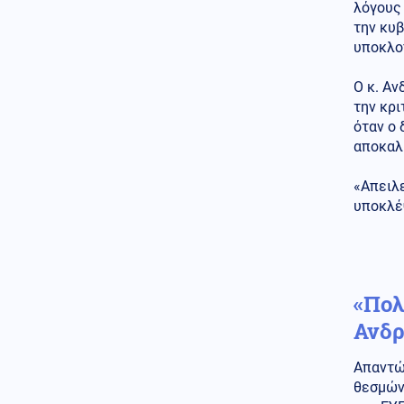
λόγους 
Κυπριακό
06.08.2026 - 12:27
την κυ
Η ηρωική μάχη του 256
υποκλο
Τάγματος Πεζικού στη Λάπηθο
και τον Καραβά
Ο κ. Α
την κρι
Οικονομία
06.08.2026 - 12:17
όταν ο 
Ακρίβεια στην Ευρώπη: Από το
ελαιόλαδο μέχρι τα λαχανικά
αποκαλ
εκτοξεύονται οι τιμές
«Απειλε
Πολιτική
06.08.2026 - 12:14
υποκλέ
Μητσοτάκης: «Η απόφασή μας
να υπαχθεί ο ΟΠΕΚΕΠΕ στην
ΑΑΔΕ δικαιώθηκε»
Επιστήμη
06.08.2026 - 12:05
«Πολ
Αμφιλεγόμενη μελέτη
Ουκρανών: Η Σελήνη
Ανδρ
λειτουργεί ως μυστική βάση
UFO;
Απαντών
Πολιτική
θεσμών
06.08.2026 - 11:53