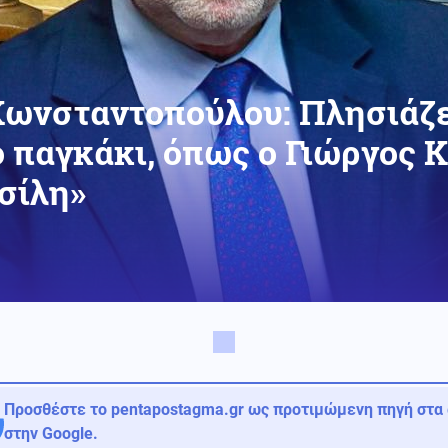
Κωνσταντοπούλου: Πλησιάζε
ο παγκάκι, όπως ο Γιώργος 
σίλη»
Προσθέστε το pentapostagma.gr ως προτιμώμενη πηγή στα
στην Google.