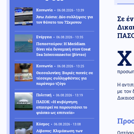
Κοινωνία
06.08.2026 - 13:39
Άνω Λιόσια: Δύο συλλήψεις για
Σε έ
τον θάνατο του 72χρονου
Δικα
ΠΑΣ
Ενέργεια
06.08.2026 - 13:35
Παπασταύρου: Η Meridiam
Χ
δίνει νέα δυναμική στον Great
Sea Interconnector (βίντεο)
Κοινωνία
06.08.2026 - 13:25
προσωπ
Θεσσαλονίκη: Βαριές ποινές σε
τέσσερις συλληφθέντες για
παράνομο τζόγο
Η αντιπ
με τον 
Πολιτική
06.08.2026 - 13:19
Δικαιο
ΠΑΣΟΚ: «Η κυβέρνηση
επιχειρεί να παρουσιάσει το
φιάσκο ως επιτυχία»
Προσ
Κόσμος
06.08.2026 - 13:08
Λίβανος: Κλιμάκωση των
Ωστόσο 