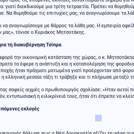
: γιατί διεκδικούμε μια τρίτη τετραετία. Πρέπει να θυμηθο
ε. Να θυμηθούμε τις επιτυχίες μας, να αναγνωρίσουμε τα λ
 να αναγνωρίσουμε με θάρρος τα λάθη μας. Η εμπειρία οφείλ
ν μας», τόνισε ο Κυριάκος Μητσοτάκης.
για τη διακυβέρνηση Τσίπρα
 αφορά την οικονομική κατάσταση της χώρας, ο κ. Μητσοτάκη
σματα τα έφερε η ανάπτυξη και η καταπολέμηση της φοροδια
ποχής ήταν πράγματι ματωμένα γιατί προέρχονταν από φοροε
 η ελληνική μεσαία τάξη τι τράβηξε και τι πλήρωσε μεταξύ τ
τας σαφείς αιχμές ο πρωθυπουργός σχολίασε: «Ηταν αυτοί π
ν, εντυπωσιακή η ειλικρίνειά τους, ήταν ότι έπρεπε να κλεί
 επόμενες εκλογές
υπουργός δήλωσε πως η Νέα Δημοκρατία αξίζει τη ψήφο τω