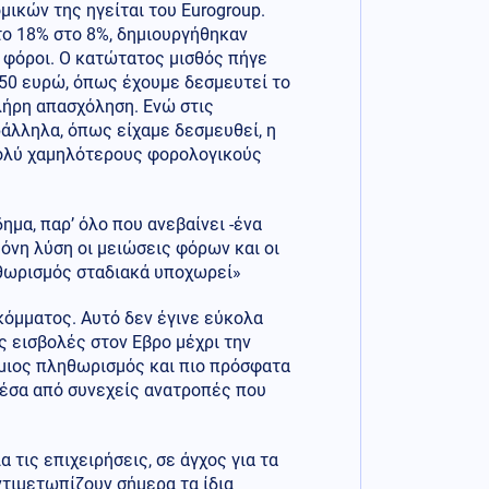
ικών της ηγείται του Eurogroup.
 το 18% στο 8%, δημιουργήθηκαν
 φόροι. Ο κατώτατος μισθός πήγε
950 ευρώ, όπως έχουμε δεσμευτεί το
πλήρη απασχόληση. Ενώ στις
ράλληλα, όπως είχαμε δεσμευθεί, η
 πολύ χαμηλότερους φορολογικούς
ημα, παρ’ όλο που ανεβαίνει -ένα
όνη λύση οι μειώσεις φόρων και οι
ηθωρισμός σταδιακά υποχωρεί»
κόμματος. Αυτό δεν έγινε εύκολα
 εισβολές στον Εβρο μέχρι την
σμιος πληθωρισμός και πιο πρόσφατα
μέσα από συνεχείς ανατροπές που
 τις επιχειρήσεις, σε άγχος για τα
ντιμετωπίζουν σήμερα τα ίδια