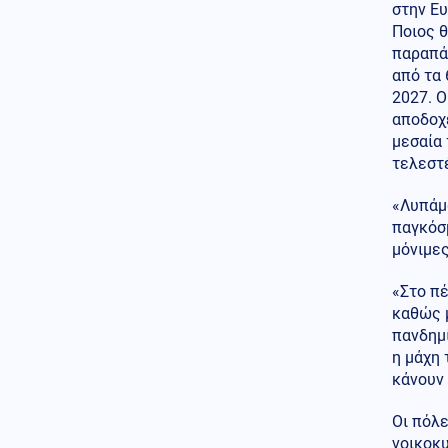
στην Ευ
ανέβηκε, βυθίζεται η
δημοτικότητα του Μερτς
Ποιος θ
παραπά
Κόσμος
06.08.2026 - 23:07
από τα 
Ξεκινά δελτίο νερού στο
2027. Ο
Πουέρτο Ρίκο λόγω της
αποδοχέ
ξηρασίας
μεσαία 
τελεστ
Κοινωνία
06.08.2026 - 23:06
Διατάχθηκε ΕΔΕ για τους
αστυνομικούς που εμπλέκονται
«Λυπάμα
στην υπόθεση της 75χρονης
παγκόσμ
στα Χανιά
μόνιμε
Κόσμος
06.08.2026 - 23:04
«Στο πέ
Τουρκία: Σχέδιο διάσωσης για
καθώς 
δύο ιστορικά ορθόδοξα
πανδημί
μοναστήρια της Τραπεζούντας
η μάχη 
Κόσμος
06.08.2026 - 23:02
κάνουν 
Ο Ερντογάν θα επισκεφτεί τη
Σαουδική Αραβία την
Οι πόλε
Παρασκευή
νοικοκυ