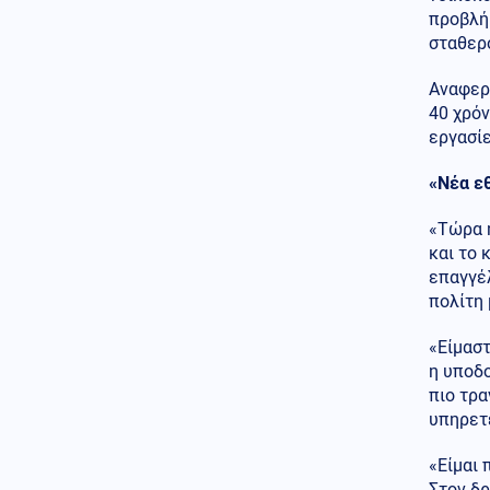
προβλήμ
Ελληνοτουρκικά
σταθερ
06.08.2026 - 22:59
Ο Τούρκος "Γκρίζος Λύκος"
Μπαχτσελί "λαγός" του
Αναφερ
Ερντογάν ζητάει την
40 χρόν
απελευθέρωση Οτσαλάν! Πως
εργασί
επηρεάζονται προς το
χειρότερο τα Ελληνοτουρκικά;
«Νέα ε
Περιβάλλον
06.08.2026 - 22:59
«Τώρα η
Το μυστήριο που απασχολεί
και το 
τους παλαιοντολόγους: Γιατί δεν
υπήρξαν ποτέ δεινόσαυροι σε
επαγγέλ
μέγεθος ποντικιού
πολίτη 
Κόσμος
06.08.2026 - 22:58
«Είμαστ
Από τη Μύκονο στο Βατικανό: Ο
η υποδ
Μαθιου Μακκόναχι με τον
πιο τρα
Πάπα, του χτύπησε σαν...
φιλαράκι τον ώμο, δείτε βίντεο
υπηρετε
Κόσμος
06.08.2026 - 22:56
«Είμαι 
Φρίκη στη Βρετανία: Πρώην
Στον δρ