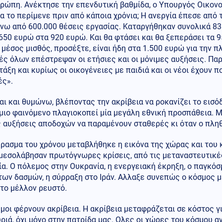
ρώπη. Ανέκτησε την επενδυτική βαθμίδα, ο Υπουργός Οικονομ
α το περίμενε πριν από κάποια χρόνια; Η ανεργία έπεσε από
νω από 600.000 θέσεις εργασίας. Καταργήθηκαν συνολικά 83
650 ευρώ στα 920 ευρώ. Και θα φτάσει και θα ξεπεράσει τα 
 μέσος μισθός, προσέξτε, είναι ήδη στα 1.500 ευρώ για την 
ς όλων επέστρεψαν οι ετήσιες και οι μόνιμες αυξήσεις. Πα
τάξη και κυρίως οι οικογένειες με παιδιά και οι νέοι έχουν
ές».
ι και θυμώνω, βλέποντας την ακρίβεια να ροκανίζει το εισόδ
ιο φαινόμενο πλαγιοκοπεί μία μεγάλη εθνική προσπάθεια. Μ
ς αυξήσεις αποδοχών να παραμένουν σταθερές κι όταν ο πλ
ρασμα του χρόνου μεταβλήθηκε η εικόνα της χώρας και του 
μεσολάβησαν πρωτόγνωρες κρίσεις, από τις μεταναστευτικές
α. Ο πόλεμος στην Ουκρανία, η ενεργειακή έκρηξη, ο παγκό
των δασμών, η σύρραξη στο Ιράν. Αλλαξε συνεπώς ο κόσμος 
το μέλλον ρευστό.
μοι φέρνουν ακρίβεια. Η ακρίβεια μεταφράζεται σε κόστος για
ριά, όχι μόνο στην πατρίδα μας. Ολες οι χώρες του κόσμου α