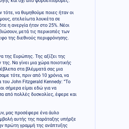
υγής και όχι από φοροεπιδρομές.
ν τότε, να θυμηθούμε ποιες ήταν οι
όμους, ατελείωτα λουκέτα σε
ότε η ανεργία ήταν στο 25%. Νέοι
βιώσουν, μετά τις περικοπές των
νεφο της διεθνούς περιφρόνησης.
ήνα της Ευρώπης. Της αξίζει της
της. Να γίνει μια χώρα ποιοτικής
α έβλεπα στα βλέμματά σας μια
αμε τότε, πριν από 10 χρόνια, να
 του John Fitzgerald Kennedy: “Το
Και σήμερα είμαι εδώ για να
σα από πολλές δυσκολίες, έφερε και
υν, μας προσέφερε ένα άυλο
συμβολή αυτής της παράταξης υπήρξε
την πρώτη γραμμή της ανάπτυξης