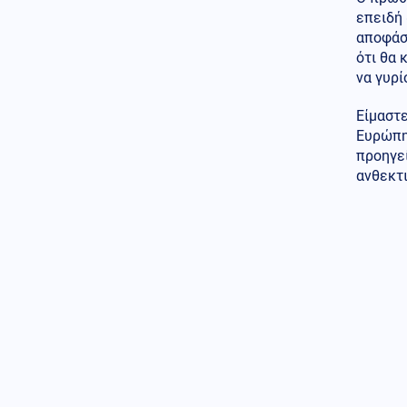
επειδή
Κοινωνία
06.08.2026 - 22:52
αποφάσε
Δύο συλλήψεις για τις φωτιές
σε Σκύρο και Λακωνία:
ότι θα 
Βραχυκύκλωσε γεννήτρια
να γυρί
63χρονης, 71χρονος άναψε
ψησταριά
Είμαστε
Ευρώπη.
προηγεί
ανθεκτι