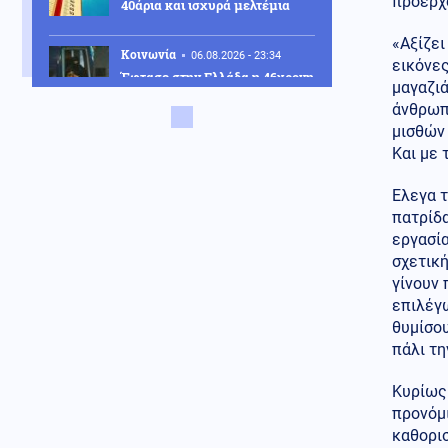
προέρχ
40άρια και ισχυρά μελτέμια
«Αξίζει
Κοινωνία
06.08.2026 - 23:34
εικόνες
Έφτασε στην Ελλάδα η 46χρονη
μαγαζιά
που κατηγορείται για
άνθρωπο
συμμετοχή στην τραγωδία της
Marfin – Κρατείται στη ΓΑΔΑ
μισθών 
Και με 
ΗΠΑ
06.08.2026 - 23:26
ΗΠΑ: Στήριξη στην Ισπανία για
Ελεγα τ
Θέουτα και Μελίγια, επίθεση
πατρίδα
στον Σάντσεθ για το
εργασία
μεταναστευτικό
σχετική
γίνουν 
Μέση Ανατολή
06.08.2026 - 23:17
επιλέγω
Ισραήλ: «Φρένο» στην
αποχώρηση από νέες περιοχές
θυμίσου
του νότιου Λιβάνου έως ότου
πάλι τη
εφαρμοστεί η συμφωνία
Κυρίως
Κόσμος
06.08.2026 - 23:14
προνόμι
Επιβεβαιώνεται η ανοδική τάση
καθορισ
της AfD στη Γερμανία: Στο 28%