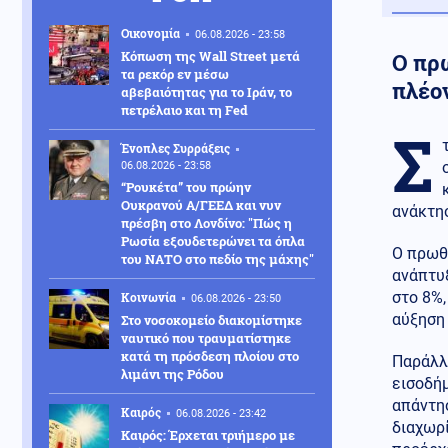
Οικονομία
06.08.2026 - 23:58
Κόπωση της Wall Street μετά
Ο πρ
τα ρεκόρ εν μέσω
πλέο
αβεβαιότητας για το Ιράν, το
πετρέλαιο και τη Fed
Σ
Ένοπλες Συρράξεις
06.08.2026 - 23:58
“Ρουκέτα” του πρώην
Ουκρανού Α/ΓΕΕΔ και νυν
ανάκτησ
πρέσβη στο Λονδίνο: "Πώς η
Ρωσία εξουδετερώνει τα όπλα
Ο πρωθ
του ΝΑΤΟ στο πεδίο της μάχης"
ανάπτυξ
στο 8%,
Κοινωνία
06.08.2026 - 23:50
αύξηση 
Στο νοσοκομείο διακομίστηκε
ναυτικό που τραυματίστηκε
κατά τη πρόσδεση πλοίου στο
Παράλλη
λιμάνι της Ρόδου
εισοδήμ
απάντησ
Καιρός
06.08.2026 - 23:42
διαχωρί
Καιρός: Έρχεται τριήμερο με