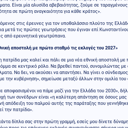
ατα. Είναι μία αλυσίδα αβεβαιότητας, ζούμε σε ταραγμένους
ότητα σε πρώτη αναγκαιότητα για κάθε κράτος».
όμενος στις έρευνες για τον υποθαλάσσιο πλούτο της Ελλά
ια μετά τις πρώτες γεωτρήσεις που έγιναν επί Κωνσταντίνο
ες από ερευνητικά γεωτρύπανα.
θνική αποστολή με πρώτο σταθμό τις εκλογές του 2027»
 πατρίδα μας καλεί και πάλι σε μια νέα εθνική αποστολή με
κόμμα σε κεντρικό ρόλο. Να βρεθεί παντού, συνομιλώντας με ό
ματα. Να δει, να ακούσει να απαντήσει. Να γίνει ο σύνδεσμο
με την κυβέρνηση», σημείωσε μεταξύ άλλων στην ομιλία του
ε αποφασισμένοι να πάμε μαζί για την Ελλάδα του 2030», δ
οχή των συνέδρων είναι «η καλύτερη απάντηση σε όσους μας
νή απόδειξη του παλμού αυτής της παράταξης που γεννήθηκε
ί την πατρίδα».
πάντα δίπλα σας στην πρώτη γραμμή, εσείς μου δίνετε δύναμ
όμο προς τις επόμενες εκλογές συναντιόμαστε σήμερα για ν