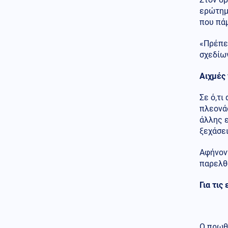
χασάπης τεμάχισε 55χρονο
ερώτημα
εργαζόμενό του και τον έβαλε
που πάμ
σε βαρέλι με τσιμέντο επειδή
νόμιζε ότι τον έκλεβε
«Πρέπει
Κόσμος
σχεδίω
06.08.2026 - 22:55
Μετά τη Θέουτα, πολιτικοί στην
Ισπανία ζητούν να γίνει το
Αιχμές 
Μουντιάλ του 2030 χωρίς το
Μαρόκο
Σε ό,τι
πλεονά
Μέση Ανατολή
06.08.2026 - 22:54
άλλης ε
Εκρήξεις στο νησί Κεσμ και
ξεχάσει
συναγερμός στον Περσικό
Κόλπο – Στο «υψηλό» ο
κίνδυνος για τα λιμάνια και τη
Αφήνον
ναυτιλία
παρελθό
Κόσμος
06.08.2026 - 22:53
Για τις
Εξιτήριο από κέντρο
αποκατάστασης πήρε ο Μιτς
ΜακΚόνελ, άγνωστο πότε θα
επιστρέψει στη Γερουσία
Ο πρωθ