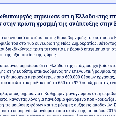
ωθυπουργός σημείωσε ότι η Ελλάδα «της π
ν στην πρώτη γραμμή της ανάπτυξης στην
το οικονομικό αποτύπωμα της διακυβέρνησής του εστίασε ο 
ομιλία του στο 16ο συνέδριο της Νέας Δημοκρατίας, θέτοντα
και διεκδικώντας τρίτη τετραετία με βασικό επιχείρημα τη σ
η της αξιοπιστίας της χώρας.
υπουργός σημείωσε ότι η Ελλάδα «της πτώχευσης» βρίσκετα
ης στην Ευρώπη, επικαλούμενος την επενδυτική βαθμίδα, τη
 τη δημιουργία περισσότερων από 600.000 θέσεων εργασίας,
του κατώτατου μισθού από τα 650 στα 920 ευρώ, με στόχο να
λα, όπως σημειώνει η Καθημερινή, αναγνώρισε ότι η ακρίβει
ατα, κάνοντας λόγο για παγκόσμιο φαινόμενο που «ροκανίζει
η τις μειώσεις φόρων και τις μόνιμες αυξήσεις αποδοχών. Στ
σει τα σημερινά πλεονάσματα από εκείνα της περιόδου 2015