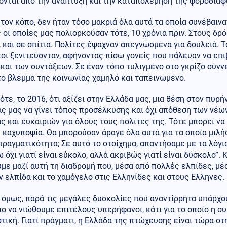
ονται από την ανάπτυξη και την καταπολέμηση της φοροδιαφ
 τον κόπο, δεν ήταν τόσο μακριά όλα αυτά τα οποία συνέβαινα
 οι οποίες μας πολιορκούσαν τότε, 10 χρόνια πριν. Στους δρ
 και σε σπίτια. Πολίτες έψαχναν απεγνωσμένα για δουλειά. Τ
ι ξενιτεύονταν, αφήνοντας πίσω γονείς που πάλευαν να επι
και των συντάξεων. Σε έναν τόπο τυλιγμένο στο γκρίζο σύν
το βλέμμα της κοινωνίας χαμηλό και ταπεινωμένο.
ότε, το 2016, ότι αξίζει στην Ελλάδα μας, μια θέση στον πυρ
ς μας να γίνει τόπος προσέλκυσης και όχι απόθεση των νέων 
ς και ευκαιριών για όλους τους πολίτες της. Τότε μπορεί ν
 καχυποψία. Θα μπορούσαν άραγε όλα αυτά για τα οποία μιλήσ
πραγματικότητα; Σε αυτό το στοίχημα, απαντήσαμε με τα λόγια
 όχι γιατί είναι εύκολο, αλλά ακριβώς γιατί είναι δύσκολο”. 
με μαζί αυτή τη διαδρομή που, μέσα από πολλές ελπίδες, μέ
ν ελπίδα και το χαμόγελο στις Ελληνίδες και στους Ελληνες.
 όμως, παρά τις μεγάλες δυσκολίες που αναντίρρητα υπάρχο
ο να νιώθουμε επιτέλους υπερήφανοι, κάτι για το οποίο η 
τική. Γιατί πράγματι, η Ελλάδα της πτώχευσης είναι τώρα σ