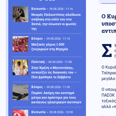
Κοινωνία
09.08.2026 - 11:16
Νεαρός Παλαιστίνιος κλείδωσε
Ο Κυ
ανήλικη στο σπίτι του στα
υποσ
Χανιά, την έσωσαν οι φωνές
της
αντι
Κόσμος
09.08.2026 - 11:15
Σ
Μαζικός γάμος 1.500
ζευγαριών στη Νιγηρία
Πολιτική
09.08.2026 - 11:08
Ο Κυρι
Στην Κρήτη ο Μητσοτάκης,
συνεχίζει τις διακοπές του –
Τσίπρας
Πού βρέθηκε το Σάββατο
μεγάλο 
Κόσμος
09.08.2026 - 11:00
Ο υπου
Παρίσι: Ακόμη πιο αυστηρά
ΠΑΣΟΚ κ
μέτρα και πρόστιμα για τους
τοξικός
κατόχους ηλεκτρικών πατινιών
αλλά «π
Κοινωνία
09.08.2026 - 10:59