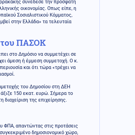
ερρακάκης συνέδεσε την πρόσφατη
λληνικής οικονομίας. Οπως είπε, η
παϊκού Σοσιαλιστικού Κόμματος,
υμβεί στην Ελλάδα» τα τελευταία
ς του ΠΑΣΟΚ
έπει στο Δημόσιο να συμμετέχει σε
ει άμεση ή έμμεση συμμετοχή. Ο κ.
εριουσία και ότι τώρα «τρέχει να
ιασμοί.
υμμετοχής του Δημοσίου στη ΔΕΗ
 άξιζε 150 εκατ. ευρώ. Σήμερα το
τη διαχείριση της επιχείρησης.
ου ΦΠΑ, απαντώντας στις προτάσεις
 συγκεκριμένο δημοσιονομικό χώρο,