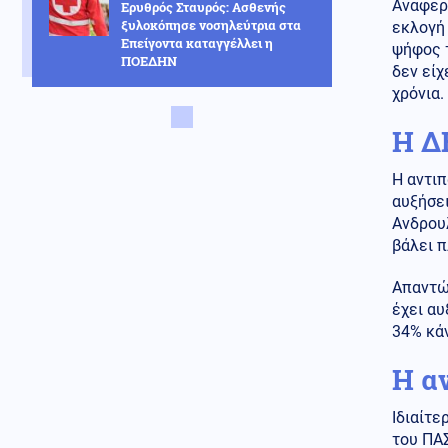
Αναφερ
Ερυθρός Σταυρός: Ασθενής
ξυλοκόπησε νοσηλεύτρια στα
εκλογή 
Επείγοντα καταγγέλλει η
ψήφος 
ΠΟΕΔΗΝ
δεν είχ
χρόνια.
Κοινωνία
09.08.2026 - 10:56
Απαγόρευση κολύμβησης στην
Η Δ
περιοχή Αρδάνι Καρπάθου
λόγω πιθανής ύπαρξης
πυρομαχικών
Η αντιπ
αυξήσει
Κοινωνία
09.08.2026 - 10:52
Ανδρουλ
Γαλάζιες Σημαίες 2026: Αυτές
βάλει π
είναι οι 17 καλύτερες ακτές
στην Αττική
Απαντώ
έχει αυ
Ελληνοτουρκικά
09.08.2026 - 10:48
34% κάν
Δεν έχουν σταματημό οι
Τούρκοι: Νέες παραβιάσεις στο
Η α
FIR Αθηνών
Ιδιαίτε
Κοινωνία
09.08.2026 - 10:45
του ΠΑΣ
Πινακίδες κυκλοφορίας με λίγα