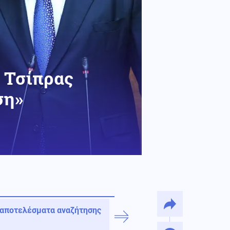
 Τσίπρας
ση»
 αποτελέσματα αναζήτησης