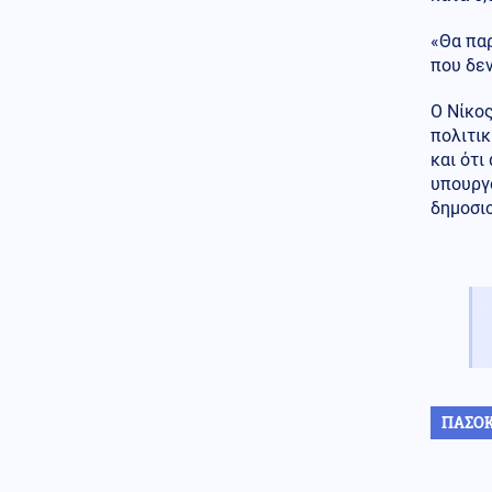
Οι ψαράδες στρέφονται στον
«Θα πα
αλιευτικό τουρισμό για νέο
εισόδημα
που δεν
Περιβάλλον
09.08.2026 - 10:15
Ο Νίκος
Ολική έκλειψη Ηλίου στις 12
πολιτι
Αυγούστου: Η Ευρώπη
και ότι
ετοιμάζεται για ένα σπάνιο
υπουργό
ουράνιο θέαμα
δημοσι
Κόσμος
09.08.2026 - 10:08
Πεζεσκιάν: Η καλύτερη στιγμή
για συμφωνία – Να μπει τέλος
στο «ούτε πόλεμος ούτε ειρήνη»
Κόσμος
09.08.2026 - 10:00
«Ασπίδα» κατά των drones
αναζητεί η Γερμανία, μετά από
το περιστατικό στη Λειψία
ΠΑΣΟ
Αθλητισμός
09.08.2026 - 09:55
Παγκόσμιο Κ20: Ασημένιο
μετάλλιο για τη Ρούσου στα 800