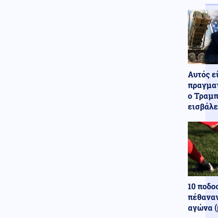
Αυτός ε
πραγματ
ο Τραμπ
εισβάλε
10 ποδο
πέθαναν
αγώνα (