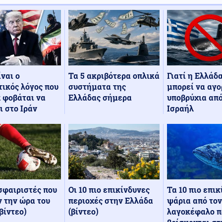
Τα 5 ακριβότερα οπλικά
Γιατί η Ελλάδ
ίναι ο
συστήματα της
μπορεί να αγο
ικός λόγος που
Ελλάδας σήμερα
υποβρύχια από
 φοβάται να
Ισραήλ
ι στο Ιράν
Οι 10 πιο επικίνδυνες
Τα 10 πιο επι
σφαιριστές που
περιοχές στην Ελλάδα
ψάρια από τον
 την ώρα του
(βίντεο)
λαγοκέφαλο π
βίντεο)