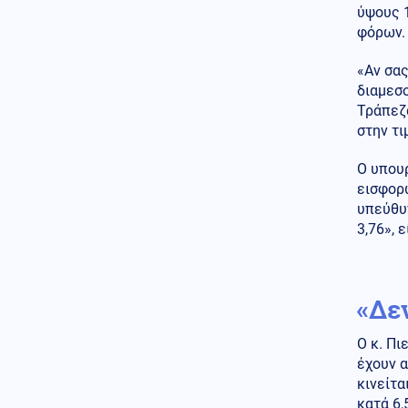
ύψους 1
«κλικ»: Τι αλλάζει σε
παραγγελία, πληρωμή και
φόρων.
έκδοση
«Αν σας
Καιρός
09.08.2026 - 10:38
διαμεσο
Καθηγητής Καρτάλης: Η
Τράπεζα
Ευρώπη θερμαίνεται ταχύτερα
στην τι
από άλλες ηπείρους
Ο υπου
Κόσμος
09.08.2026 - 10:30
εισφορώ
Συναγερμός στην Ινδονησία:
Πυρκαγιά στο όρος Μπρόμο
υπεύθυν
3,76», ε
Ένοπλες Συρράξεις
09.08.2026 - 10:28
Ο Αρχηγός του Γενικού
«Δε
Επιτελείου ΕΔ των ΗΠΑ σε
Λευκό Οίκο: Τερματίστε την
σύγκρουση με το Ιράν δεν
Ο κ. Πι
υπάρχουν ατελείωτα
έχουν α
πυρομαχικά
κινείτα
κατά 6,
Οικονομία
09.08.2026 - 10:23