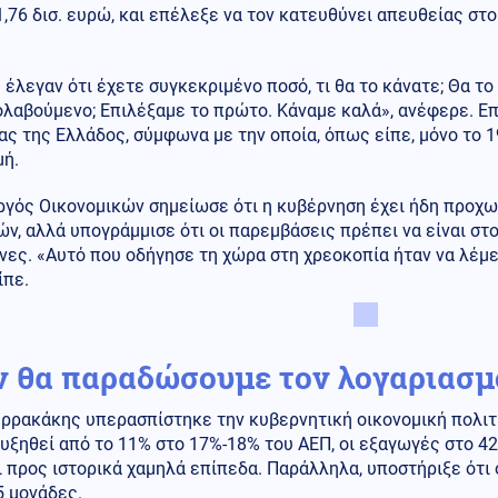
,76 δισ. ευρώ, και επέλεξε να τον κατευθύνει απευθείας σ
 έλεγαν ότι έχετε συγκεκριμένο ποσό, τι θα το κάνατε; Θα το
λαβούμενο; Επιλέξαμε το πρώτο. Κάναμε καλά», ανέφερε. Επ
ς της Ελλάδος, σύμφωνα με την οποία, όπως είπε, μόνο το 
μή.
ργός Οικονομικών σημείωσε ότι η κυβέρνηση έχει ήδη προχω
ν, αλλά υπογράμμισε ότι οι παρεμβάσεις πρέπει να είναι στ
ες. «Αυτό που οδήγησε τη χώρα στη χρεοκοπία ήταν να λέμε ό
ίπε.
ν θα παραδώσουμε τον λογαριασμ
ερρακάκης υπερασπίστηκε την κυβερνητική οικονομική πολιτ
υξηθεί από το 11% στο 17%-18% του ΑΕΠ, οι εξαγωγές στο 42
ι προς ιστορικά χαμηλά επίπεδα. Παράλληλα, υποστήριξε ότι
5 μονάδες.