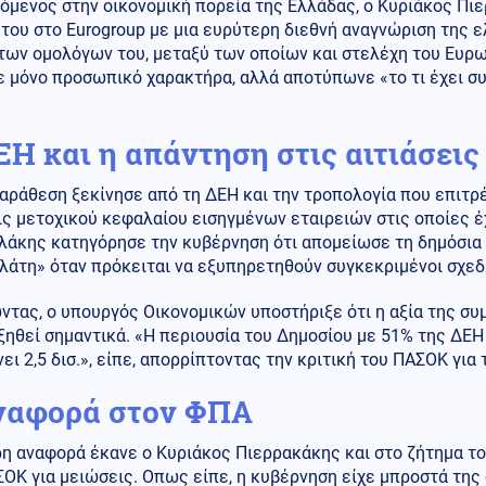
όμενος στην οικονομική πορεία της Ελλάδας, ο Κυριάκος Πι
του στο Eurogroup με μια ευρύτερη διεθνή αναγνώριση της ε
των ομολόγων του, μεταξύ των οποίων και στελέχη του Ευρω
ε μόνο προσωπικό χαρακτήρα, αλλά αποτύπωνε «το τι έχει σ
ΕΗ και η απάντηση στις αιτιάσει
αράθεση ξεκίνησε από τη ΔΕΗ και την τροπολογία που επιτρ
ς μετοχικού κεφαλαίου εισηγμένων εταιρειών στις οποίες έχ
άκης κατηγόρησε την κυβέρνηση ότι απομείωσε τη δημόσια π
λάτη» όταν πρόκειται να εξυπηρετηθούν συγκεκριμένοι σχεδ
ντας, ο υπουργός Οικονομικών υποστήριξε ότι η αξία της σ
ξηθεί σημαντικά. «Η περιουσία του Δημοσίου με 51% της ΔΕΗ
ει 2,5 δισ.», είπε, απορρίπτοντας την κριτική του ΠΑΣΟΚ για 
ναφορά στον ΦΠΑ
ρη αναφορά έκανε ο Κυριάκος Πιερρακάκης και στο ζήτημα τ
ΟΚ για μειώσεις. Οπως είπε, η κυβέρνηση είχε μπροστά της