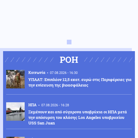
ΡΟΗ
Κοινωνία
07.08.2026 - 16:30
ΥΠΑΑΤ: Επιπλέον 12,5 εκατ. ευρώ στις Περιφέρειες για
την ενίσχυση της βιοασφάλειας
ΗΠΑ
07.08.2026 - 16:28
Ξεμένουν και από σύγχρονα υποβρύχια οι ΗΠΑ μετά
την απόσυρση του κλάσης Los Angeles υποβρυχίου
USS San Juan