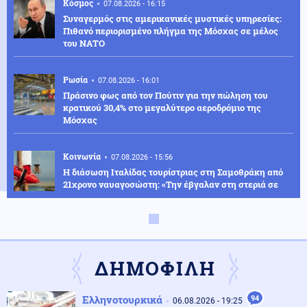
Κόσμος
07.08.2026 - 16:15
Συναγερμός στις αμερικανικές μυστικές υπηρεσίες:
Πιθανό περιορισμένο πλήγμα της Μόσχας σε μέλος
του ΝΑΤΟ
Ρωσία
07.08.2026 - 16:01
Πράσινο φως από τον Πούτιν για την πώληση του
κρατικού 30,4% στο μεγαλύτερο αεροδρόμιο της
Μόσχας
Κοινωνία
07.08.2026 - 15:56
Η διάσωση Ιταλίδας τουρίστριας στη Σαμοθράκη από
21χρονο ναυαγοσώστη: «Την έβγαλαν στη στεριά σε
ημιλιπόθυμη κατάσταση»
Κοινωνία
07.08.2026 - 15:29
11 μήνες με αναστολή στον 55χρονο που έκρυψε τη
σορό του πατέρα του σε καταψύκτη – Αφέθηκε
ΔΗΜΟΦΙΛΗ
ελεύθερος
Ελληνοτουρκικά
94
06.08.2026 - 19:25