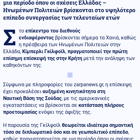
μια περίοδο όπου οι σχέσεις Ελλάδας –
Ηνωμένων Πολιτειών βρίσκονται στο υψηλότερο
επίπεδο συνεργασίας των τελευταίων ετών
Σ
το
επίκεντρο του διεθνούς
ενδιαφέροντος
βρίσκονται σήμερα τα Χανιά, καθώς
η πρέσβειρα των Ηνωμένων Πολιτειών στην
Ελλάδα,
Κίμπερλι Γκίλφοϊλ
,
πραγματοποιεί την πρώτη
επίσημη επίσκεψή της στην Κρήτη
μετά την ανάληψη των
καθηκόντων της.
Σύμφωνα με πληροφορίες του zarpanews.gr, η επίσκεψη
έχει προκαλέσει
αυξημένη κινητικότητα στη
Ναυτική Βάση της Σούδας
, με τις αμερικανικές
εγκαταστάσεις να βρίσκονται σε
κατάσταση πλήρους
προετοιμασίας
ενόψει της άφιξής της.
Η παρουσία της Γκίλφοϊλ
θεωρείται ιδιαίτερα σημαντική
τόσο σε διπλωματικό όσο και σε γεωπολιτικό επίπεδο
,
καθώς πραγματοποιείται σε μια περίοδο όπου οι σχέσεις