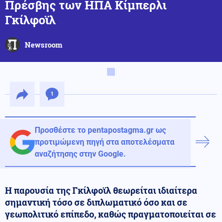
Πρέσβης των ΗΠΑ Κίμπερλι
Γκίλφοϊλ
Newsroom
1
Προσθέστε το pentapostagma.gr ως
προτιμώμενη πηγή στα αποτελέσματα
αναζήτησης στην Google.
Η παρουσία της Γκίλφοϊλ θεωρείται ιδιαίτερα
σημαντική τόσο σε διπλωματικό όσο και σε
γεωπολιτικό επίπεδο, καθώς πραγματοποιείται σε