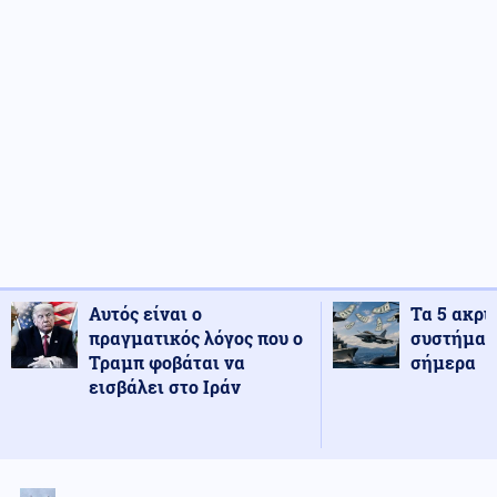
Αυτός είναι ο
Τα 5 ακρι
πραγματικός λόγος που ο
συστήματ
Τραμπ φοβάται να
σήμερα
εισβάλει στο Ιράν