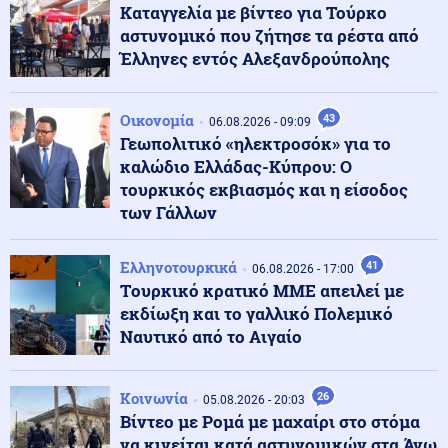
Κοινωνία
07.08.2026 - 15:24
Καταγγελία με βίντεο για Τούρκο
Νέο αεροδρόμιο Καστελλίου: Συμφωνία 105,2 εκατ.
αστυνομικό που ζήτησε τα ρέστα από
ευρώ για τον αεροναυτιλιακό εξοπλισμό
Έλληνες εντός Αλεξανδρούπολης
Κόσμος
07.08.2026 - 15:12
Οικονομία
43
06.08.2026 - 09:09
Υπογραφή κοινής αμυντικής συμφωνίας από
Γεωπολιτικό «ηλεκτροσόκ» για το
Σαουδική Αραβία, Τουρκία και Πακιστάν
καλώδιο Ελλάδας-Κύπρου: Ο
τουρκικός εκβιασμός και η είσοδος
των Γάλλων
07.08.2026 - 15:08
ΞΕΠΕΣΜΟΣ ΣΤΗΝ ΑΛΕΞΑΝΔΡΟΥΠΟΛΗ! Τούρκοι
αστυνομικοί κάνουν τσαμπουκά σε Έλληνες πολίτες
Ελληνοτουρκικά
41
06.08.2026 - 17:00
Tουρκικό κρατικό ΜΜΕ απειλεί με
εκδίωξη και το γαλλικό Πολεμικό
Κοινωνία
07.08.2026 - 14:52
Ναυτικό από το Αιγαίο
«Άλμα» 26,3% στις εξαγωγές τον Ιούνιο – Μειώθηκε το
εμπορικό έλλειμμα
Κοινωνία
26
05.08.2026 - 20:03
Βίντεο με Ρομά με μαχαίρι στο στόμα
Κοινωνία
07.08.2026 - 14:52
να κινείται κατά αστυνομικών στα Άνω
Σέρρες: Μητέρα και γιος πήγαιναν μαζί στο