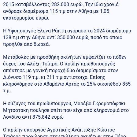
2015 καταβάλλοντας 282.000 ευρώ. Την ίδια χρονιά
αγόρασε διαμέρισμα 115 τ.μ στην Αθήνα με 1,05
εκατομμυρίου ευρώ.
Η Υφυπουργός Έλενα Ράπτη αγόρασε το 2024 διαμέρισμα
138 τ.μ στην Αθήνα αντί 350.000 ευρώ, ποσό το οποίο
προήλθε από δωρεά.
Μεταβολές με προσθήκη ακινήτων εμφανίζει το πόθεν
έσχες του Αλέξη Τσίπρα. Ο πρώην πρωθυπουργός
απέκτησε με γονική παροχή δύο διαμερίσματα στον
Διόνυσο 119 τ.μ. κι 211 τ.μ αντίστοιχα. Επίσης
κληρονόμησε στο Αθαμάνιο Άρτας το 25% οικοπέδου 855
τ.μ.
Η σύζυγος του πρωθυπουργού, Μαρέβα Γκραμοπόφσκι-
Μητσοτάκη πούλησε σπίτι που είχε από κληρονομιά στο
Λονδίνο αντί 875.842 ευρώ
Ο πρώην υπουργός Αγροτικής Ανάπτυξης Κώστας
Τσιάρας προχώρησε στην πώληση ακινήτων στην Πάρο