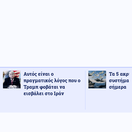
Αυτός είναι ο
Τα 5 ακρι
πραγματικός λόγος που ο
συστήματ
Τραμπ φοβάται να
σήμερα
εισβάλει στο Ιράν