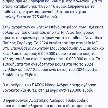
διαμέρισμα 4ου ορόφου και 246 τ.μ. στο Κολωνάκι για το
οποίο καταβλήθηκε 1.826.416 ευρώ. Σύμφωνα με το
πόθεν έσχες η αντικειμενική αξία του ακινήτου
υπολογίζεται σε 775.405 ευρώ
Στην αγορά των ακινήτων επένδυσε μέρος των 18,4 εκατ
δολαρίων που απέσπασε από τις ΗΠΑ ως δικηγόρος
προστατευόμενων μαρτύρων για την υπόθεση Novartis ο
Παύλος Σαράκης. Το 2024 συνέστησε την εταιρεία MEL
SYL Επενδύσεις Ακινήτων Μομνοπρόσωπη Α.Ε. με αρχικό
κεφάλαιο εισφοράς 6.000.000 ευρώ το οποίο έως το
τέλος του ίδιου έτους ανέβηκε σε 10.000.000 ευρώ. Τα
εισοδήματα του ανεξάρτητου βουλευτή για το 2024
ανήλθαν σε 697.125 ευρώ ενώ εντός του 2024 άνοιξε
θυρίδα στην Ελβετία.
Ο πρόεδρος του ΠΑΣΟΚ Νίκος Ανδρουλάκης αγόρασε
μονοκατοικία 40 τ.μ στη Σέριφο αντί 120.000 ευρώ.
Ο υφυπουργός Ανάπτυξης Λάζαρος Τσαβδαρίδης
απέκτησε από κληρονομιά ποσοστά ιδιοκτησίας σε