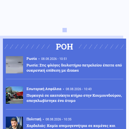
ΡΟΗ
Ρωσία
08.08.2026 - 10:51
Ρωσία: Στις φλόγες διυλιστήριο πετρελαίου έπειτα από
ουκρανική επίθεση με drones
Εσωτερική Ασφάλεια
08.08.2026 - 10:43
Πυρκαγιά σε ακατοίκητο κτήριο στην Κουμουνδούρου,
απεγκλωβίστηκε ένα άτομο
Πολιτική
08.08.2026 - 10:35
Χαρδαλιάς: Καμία ανεμογεννήτρια σε καμένες και