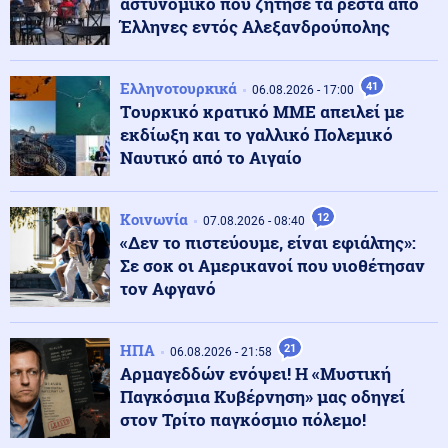
αστυνομικό που ζήτησε τα ρέστα από
Έλληνες εντός Αλεξανδρούπολης
Πνευματικά ωφέλιμα
08.08.2026 - 10:19
Άγιος Αιμιλιανός Επίσκοπος Κυζίκου ο Ομολογητής
Ελληνοτουρκικά
41
06.08.2026 - 17:00
Tουρκικό κρατικό ΜΜΕ απειλεί με
εκδίωξη και το γαλλικό Πολεμικό
Κόσμος
Ναυτικό από το Αιγαίο
08.08.2026 - 10:03
Η ναυτιλία μπροστά σε υψηλό ρίσκο και στη Μαύρη
Θάλασσα – Αυξημένα ναύλα και ασφάλιστρα πολέμου
Κοινωνία
12
07.08.2026 - 08:40
«Δεν το πιστεύουμε, είναι εφιάλτης»:
Κοινωνία
08.08.2026 - 09:58
Σε σοκ οι Αμερικανοί που υιοθέτησαν
Τέλος οι πινακίδες αυτοκινήτων στην Ελλάδα
τον Αφγανό
ΗΠΑ
21
06.08.2026 - 21:58
Κόσμος
08.08.2026 - 09:53
Αρμαγεδδών ενόψει! Η «Μυστική
Συνετρίβη πυροσβεστικό ελικόπτερο ενώ επιχειρούσε
Παγκόσμια Κυβέρνηση» μας οδηγεί
σε μεγάλη δασική πυρκαγιά στη Γιούτα
στον Τρίτο παγκόσμιο πόλεμο!