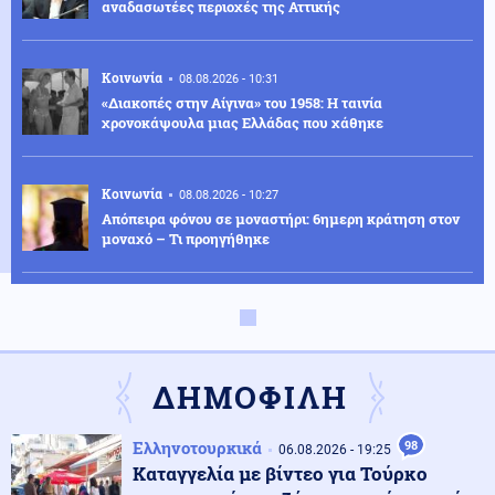
αναδασωτέες περιοχές της Αττικής
Κοινωνία
08.08.2026 - 10:31
«Διακοπές στην Αίγινα» του 1958: Η ταινία
χρονοκάψουλα μιας Ελλάδας που χάθηκε
Κοινωνία
08.08.2026 - 10:27
Απόπειρα φόνου σε μοναστήρι: 6ημερη κράτηση στον
μοναχό – Τι προηγήθηκε
Οικονομία
08.08.2026 - 10:25
Ο «χάρτης» των πληρωμών από τον e-ΕΦΚΑ και τη
ΔΥΠΑ έως τις 14 Αυγούστου
ΔΗΜΟΦΙΛΗ
Κοινωνία
08.08.2026 - 10:22
Ελληνοτουρκικά
98
Λάρισα: Μικρή βελτίωση για τον 43χρονο που
06.08.2026 - 19:25
τραυματίστηκε με ηλεκτρικό πατίνι - Παραμένει
Καταγγελία με βίντεο για Τούρκο
διασωληνωμένος