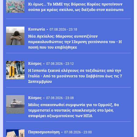
Κι όμως... Τα ΜΜΕ της Βόρειας Κορέας προτείνουν
σούπα με κρέας σκύλου, ως διέξοδο στον καύσωνα
Κοινωνία
07.08.2026 - 23:18
Νέα Αγχίαλος: 66χρονος αυνανιζόταν
παρακολουθώντας την 13χρονη γειτόνισσα του - Η
ποινή που του επιβλήθηκε
Κόσμος
07.08.2026 - 23:12
Η Ισπανία ξεκινά ελέγχους σε ταξιδιώτες από την
Ιταλία - Από τα μεσάνυχτα του Σαββάτου έως τις 7
Σεπτεμβρίου
Κόσμος
07.08.2026 - 23:08
Μόλις ανακοινωθεί συμφωνία για το Ορμούζ, θα
τερματιστεί ο ναυτικός αποκλεισμός στο Ιράν,
αναφέρει αξιωματούχος των ΗΠΑ
Παγκοσμιοποίηση
07.08.2026 - 23:00