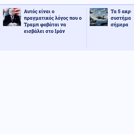
Αυτός είναι ο
Τα 5 ακρι
πραγματικός λόγος που ο
συστήματ
Τραμπ φοβάται να
σήμερα
εισβάλει στο Ιράν