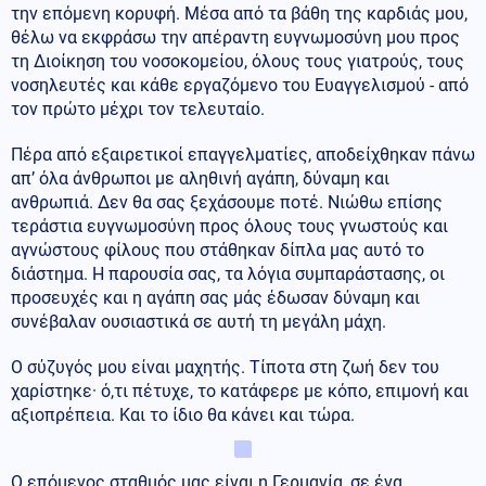
την επόμενη κορυφή. Μέσα από τα βάθη της καρδιάς μου,
θέλω να εκφράσω την απέραντη ευγνωμοσύνη μου προς
τη Διοίκηση του νοσοκομείου, όλους τους γιατρούς, τους
νοσηλευτές και κάθε εργαζόμενο του Ευαγγελισμού - από
τον πρώτο μέχρι τον τελευταίο.
Πέρα από εξαιρετικοί επαγγελματίες, αποδείχθηκαν πάνω
απ’ όλα άνθρωποι με αληθινή αγάπη, δύναμη και
ανθρωπιά. Δεν θα σας ξεχάσουμε ποτέ. Νιώθω επίσης
τεράστια ευγνωμοσύνη προς όλους τους γνωστούς και
αγνώστους φίλους που στάθηκαν δίπλα μας αυτό το
διάστημα. Η παρουσία σας, τα λόγια συμπαράστασης, οι
προσευχές και η αγάπη σας μάς έδωσαν δύναμη και
συνέβαλαν ουσιαστικά σε αυτή τη μεγάλη μάχη.
Ο σύζυγός μου είναι μαχητής. Τίποτα στη ζωή δεν του
χαρίστηκε· ό,τι πέτυχε, το κατάφερε με κόπο, επιμονή και
αξιοπρέπεια. Και το ίδιο θα κάνει και τώρα.
Ο επόμενος σταθμός μας είναι η Γερμανία, σε ένα