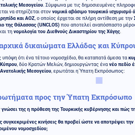
ατολικής Μεσογείου
. Σύμφωνα με τις δημοσιευμένες πληροφο
ται να στηρίζεται στον
νομικά αβάσιμο τουρκικό ισχυρισμό ό
ρηπίδα και ΑΟΖ
, ο οποίος έρχεται σε πλήρη αντίθεση με την
αιο της Θάλασσας (UNCLOS)
που αποτελεί αναπόσπαστο μέρο
και τη
νομολογία του Διεθνούς Δικαστηρίου της Χάγης
.
αρχικά δικαιώματα Ελλάδας και Κύπρο
 υπόψη ότι ένα τέτοιο νομοσχέδιο, θα καταπατά άμεσα τα
κυ
 Κύπρου
, δύο Κρατών Μελών, δημιουργώντας ένα
νέο πεδίο έ
ς Ανατολικής Μεσογείου
, ερωτάται η Ύπατη Εκπρόσωπος:
ρωτήματα προς την Ύπατη Εκπρόσωπο
ν γνώσει της η πρόθεση της Τουρκικής κυβέρνησης και πώς τη
ς συγκεκριμένες κινήσεις θα προβεί ώστε να αποτρέψει την
ριμένου νομοσχεδίου;