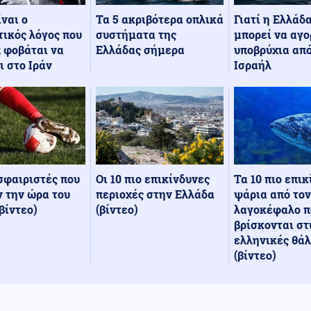
Τα 5 ακριβότερα οπλικά
Γιατί η Ελλάδ
ίναι ο
συστήματα της
μπορεί να αγο
ικός λόγος που
Ελλάδας σήμερα
υποβρύχια από
 φοβάται να
Ισραήλ
ι στο Ιράν
Οι 10 πιο επικίνδυνες
Τα 10 πιο επι
σφαιριστές που
περιοχές στην Ελλάδα
ψάρια από τον
 την ώρα του
(βίντεο)
λαγοκέφαλο π
βίντεο)
βρίσκονται στ
ελληνικές θά
(βίντεο)