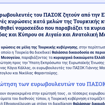
υρωβουλευτές του ΠΑΣΟΚ ζητούν από την Ε
νές κυρώσεις κατά μελών της Τουρκικής κ
θηθεί νομοσχέδιο που παραβιάζει τα κυρι
δας και Κύπρου σε Αιγαίο και Ανατολική Μ
υρώσεις σε μέλη της Τουρκικής κυβέρνησης
, στην περίπτωσ
οποίο η Τουρκία θα διεκδικεί
θαλάσσια δικαιοδοσία σε περιο
Μεσογείου
, παραβιάζοντας τα
κυριαρχικά δικαιώματα Ελλάδ
ρώτηση προς την Ύπατη Εκπρόσωπο της Ευρωπαϊκής Ένωσης 
υνας Κάγια Κάλλας, οι ευρωβουλευτές του ΠΑΣΟΚ Γιάννης Μα
τογλου και Νικόλας Φαραντούρης.
ώτηση των ευρωβουλευτών του ΠΑΣΟ
ουν συγκεκριμένα στην ερώτησή τους , οι τέσσερις ευρωβο
ύματα του διεθνούς τύπου, η Τουρκική κυβέρνηση ετοιμάζετ
κή Εθνοσυνέλευση με στόχο τη διεκδίκηση
θαλάσσιας δικαιοδ