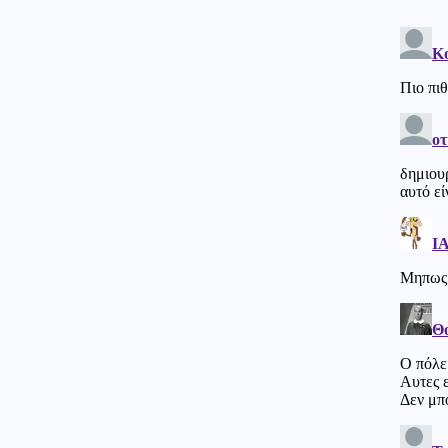
Ρεάλ Μαδρίτης αποχαιρέτησαν
τον πατέρα του Λιονέλ Μέσι