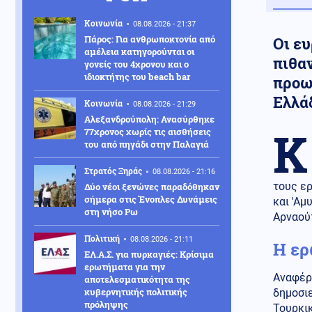
Κοινωνία
08.08.2026 - 21:37
Πάρος: Για ανθρωποκτονία από
Οι ε
αμέλεια κατηγορούνται οι
πιθα
γονείς του 4χρονου και ο
ιδιοκτήτης του beach bar
προω
Ελλά
Κοινωνία
08.08.2026 - 21:29
Αλεξανδρούπολη: Ανασύρθηκε
Κ
77χρονος χωρίς τις αισθήσεις
του από πηγάδι στην Παλαγιά
Στρατός Ξηράς
08.08.2026 - 21:16
τους ε
Δύο νέοι ξενώνες παραδόθηκαν
σήμερα στις Ένοπλες Δυνάμεις
και 'Αμ
στη νήσο Ρω
Αρναού
Πολιτική
08.08.2026 - 21:11
Η ερ
ΕΛ.Α.Σ. για πυρκαγιές: Κρίσιμα
ερωτήματα για την
Αναφέρ
αποτελεσματικότητα της
κυβερνητικής πολιτικής
δημοσιε
πρόληψης
Τουρκι