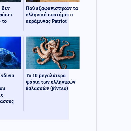
α δεν
Πού εξαφανίστηκαν τα
ράσει
ελληνικά συστήματα
 το
αεράμυνας Patriot
κίνδυνα
Τα 10 μεγαλύτερα
ψάρια των ελληνικών
ου
θαλασσών (βίντεο)
ις
λασσες