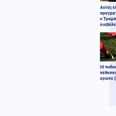
Χαμός μέσα στη Βουλή στο
Αυτός ε
Κόσοβο: Εκτόξευσαν αυγά κατά
του αντιπροέδρου Άλμπιν
πραγματ
Κούρτι (βίντεο)
ο Τραμπ
εισβάλε
Μέση Ανατολή
08.08.2026 - 19:40
Ο Στρατηγός της Ουγκάντας
που λέει ότι είναι απόγονος του
Μ. Αλέξανδρου στέλνει 700
κομάντος στην Γάζα
Κοινωνία
08.08.2026 - 19:38
Τραγωδία στην Πάρο: 4χρονος
10 ποδο
βρέθηκε νεκρός σε πισίνα
πέθαναν
αγώνα (
08.08.2026 - 19:30
Αυτός είναι ο λόγος που οι
Τούρκοι τουρίστες επιλέγουν
ελληνικά νησιά αντί για την
χώρα τους
Αθλητισμός
08.08.2026 - 19:30
Αργεντινή, Μπαρτσελόνα και