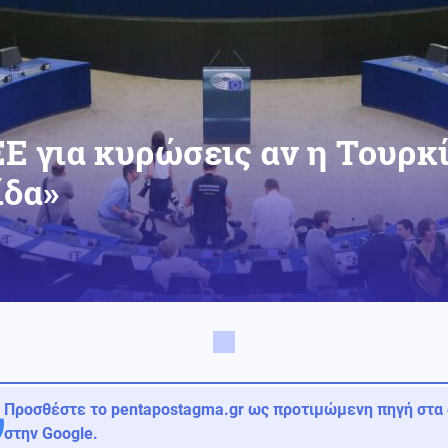
ΕΕ για κυρώσεις αν η Τουρκ
ίδα»
Προσθέστε το pentapostagma.gr ως προτιμώμενη πηγή στα
στην Google.