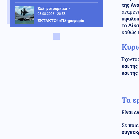
της Αν
Ελληνοτουρκικά
αναμένε
08.08.2026 - 20:58
υφαλοκ
ΕΚΤΑΚΤΟ!! «Πληροφορία
το Δίκ
βόμβα»: «Η Τουρκία θα
αναπτύξει μια μοίρα
καθώς 
μαχητικών αεροσκαφών στη
Σαουδική Αραβία»
Κυρι
Κόσμος
08.08.2026 - 20:55
Έχοντας
"Θετικές οι συνομιλίες με το
και της
Ιράν", δήλωσε το Ομάν
και τη
08.08.2026 - 20:51
Παραδοχή από τον πρώην
Ουκρανό αρχιστράτηγο: «Η
Τα ε
Ρωσία θα διέλυε την Ευρώπη
σε πόλεμο επί του πεδίου»
Είναι ε
Εσωτερική Ασφάλεια
08.08.2026 - 20:47
Σε ποιε
Πυρκαγιά σε χαμηλή βλάστηση
συγκεκ
στη Μικρή Βίγλα της Νάξου