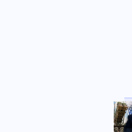
μεθοδευμένη σπίλωση από
άλλα μέλη
Ένοπλες Συρράξεις
08.08.2026 - 20:08
Η Χαμάς δηλώνει και πάλι
έτοιμη να εφαρμόσει το σχέδιο
των ΗΠΑ για τη Λωρίδα της
Γάζας
Υγεία
08.08.2026 - 20:06
Μαγνήσιο: Η ιδανική ποσότητα
για να αποφύγουμε την άνοια
και να μη γεράσει το μυαλό
Πολιτική
08.08.2026 - 19:58
«Ελπίδα για τη Δημοκρατία»: Ο
Νίκος Μπρουτζάκης
αποχώρησε καταγγέλλοντας
αυθαιρεσία στη λήψη
αποφάσεων
Κόσμος
08.08.2026 - 19:44