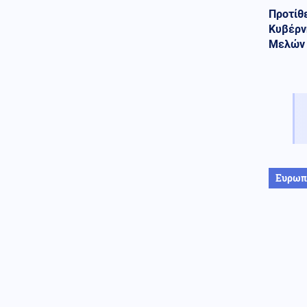
Προτίθε
Κοινωνία
08.08.2026 - 20:41
Κυβέρν
3 συλλήψεις για τις φωτιές σε
Μελών τ
Λέσβο και Κορινθία –
Προκλήθηκαν από τσιγάρο και
φωτοβολταϊκό πάρκο
Πολιτική
08.08.2026 - 20:35
ΚΚΕ: Η συμφωνία Τουρκίας –
Σαουδικής Αραβίας εκθέτει την
κυβερνητική πολιτική των
”ισχυρών συμμαχιών”
Κόσμος
08.08.2026 - 20:26
Ευρωπ
Γροιλανδία: Αυθαίρετες
γεωτρήσεις ετοιμάζει
αμερικανική εταιρεία που
συνδέεται με τον Τραμπ
Πολιτική
08.08.2026 - 20:17
Συνδικαλιστής ψαράς που
αποχώρησε από το κόμμα
Καρυστιανού, ζητά να τον
προστατέψει: Καταγγέλλει