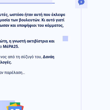
0
ευτές, ωστόσο ήταν αυτή που έκλεψε
οσία των βουλευτών. Κι αυτό γιατί
δωσαν και υποψήφιοι του κόμματος,
τη, η γνωστή ακτιβίστρια και
το
ΜέΡΑ25.
νος από τη σύζυγό του,
Δανάη
λογές.
ναν παρέλαση…