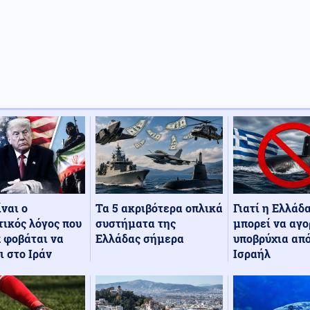
Τα 5 ακριβότερα οπλικά
Γιατί η Ελλάδ
ίναι ο
συστήματα της
μπορεί να αγο
ικός λόγος που
Ελλάδας σήμερα
υποβρύχια από
 φοβάται να
Ισραήλ
ι στο Ιράν