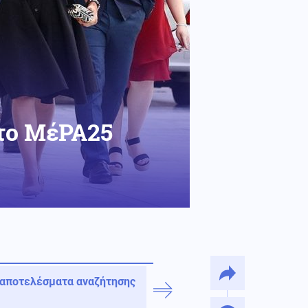
 το ΜέΡΑ25
 αποτελέσματα αναζήτησης