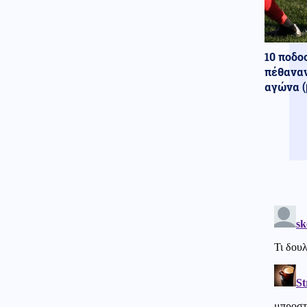
Τροχαίο δυστύχημα με θύμα
42χρονο μοτοσικλετιστή στη
Μύκονο
10 ποδο
Κυπριακό
06.08.2026 - 12:27
πέθαναν
Η ηρωική μάχη του 256
αγώνα (
Τάγματος Πεζικού στη Λάπηθο
και τον Καραβά
Οικονομία
06.08.2026 - 12:17
Ακρίβεια στην Ευρώπη: Από το
ελαιόλαδο μέχρι τα λαχανικά
εκτοξεύονται οι τιμές
Πολιτική
06.08.2026 - 12:14
Μητσοτάκης: «Η απόφασή μας
να υπαχθεί ο ΟΠΕΚΕΠΕ στην
ΑΑΔΕ δικαιώθηκε»
Επιστήμη
06.08.2026 - 12:05
Αμφιλεγόμενη μελέτη
Ουκρανών: Η Σελήνη
λειτουργεί ως μυστική βάση