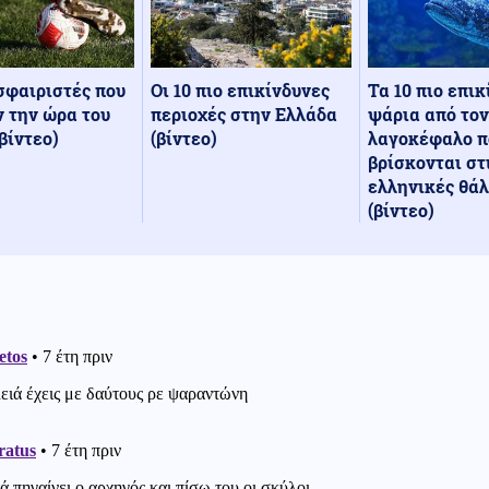
Οι 10 πιο επικίνδυνες
Τα 10 πιο επι
σφαιριστές που
περιοχές στην Ελλάδα
ψάρια από τον
 την ώρα του
(βίντεο)
λαγοκέφαλο π
βίντεο)
βρίσκονται στ
ελληνικές θά
(βίντεο)