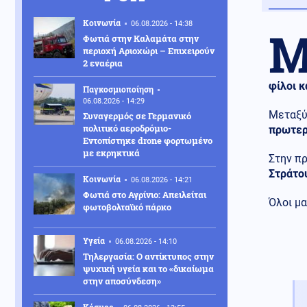
Κοινωνία
06.08.2026 - 14:38
Φωτιά στην Καλαμάτα στην
περιοχή Αριοχώρι – Επιχειρούν
2 εναέρια
φίλοι κ
Παγκοσμιοποίηση
06.08.2026 - 14:29
Μεταξύ
Συναγερμός σε Γερμανικό
πολιτικό αεροδρόμιο-
πρωτερ
Eντοπίστηκε drone φορτωμένο
με εκρηκτικά
Στην π
Στράτο
Κοινωνία
06.08.2026 - 14:21
Φωτιά στο Αγρίνιο: Απειλείται
Όλοι μ
φωτοβολταϊκό πάρκο
Υγεία
06.08.2026 - 14:10
Τηλεργασία: Ο αντίκτυπος στην
ψυχική υγεία και το «δικαίωμα
στην αποσύνδεση»