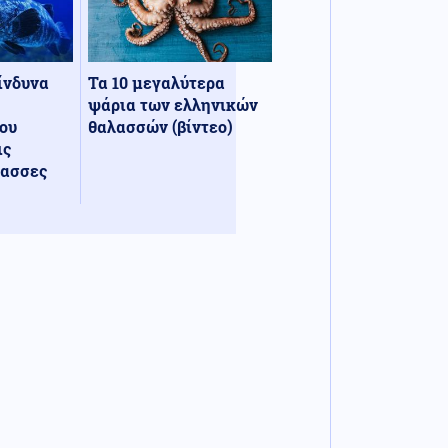
κίνδυνα
Τα 10 μεγαλύτερα
ψάρια των ελληνικών
ου
θαλασσών (βίντεο)
ις
λασσες