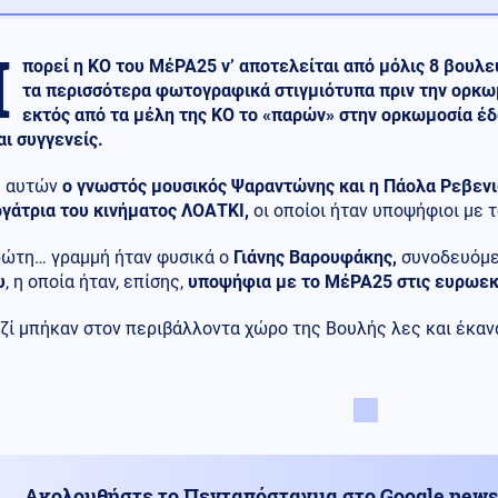
Μ
πορεί η ΚΟ του ΜέΡΑ25 ν’ αποτελείται από μόλις 8 βουλ
τα περισσότερα φωτογραφικά στιγμιότυπα πριν την ορκωμ
εκτός από τα μέλη της ΚΟ το «παρών» στην ορκωμοσία έ
αι συγγενείς.
 αυτών
ο γνωστός μουσικός Ψαραντώνης και η Πάολα Ρεβενιώ
γάτρια του κινήματος ΛΟΑΤΚΙ,
οι οποίοι ήταν υποψήφιοι με 
ρώτη… γραμμή ήταν φυσικά ο
Γιάνης Βαρουφάκης,
συνοδευόμε
υ
, η οποία ήταν, επίσης,
υποψήφια με το ΜέΡΑ25 στις ευρωεκ
αζί μπήκαν στον περιβάλλοντα χώρο της Βουλής λες και έκα
Ακολουθήστε το Πενταπόσταγμα στο Google news