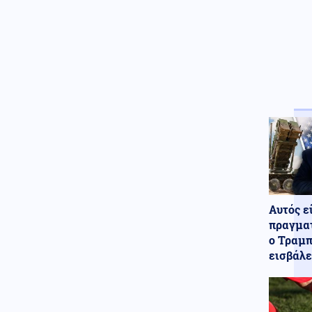
Κόσμος
06.08.2026 - 13:08
Λίβανος: Κλιμάκωση των
ισραηλινών επιθέσεων στον
νότιο Λίβανο
ΗΠΑ
06.08.2026 - 13:07
"Μαλλιά κουβάρια" στο Κάμπ
Ντέιβιντ Τραμπ και Χέγκσεθ
λόγω μεγάλης έλλειψης
πυραύλων PATRIOT
Κοινωνία
06.08.2026 - 12:53
Αποκαΐδια το Πόρτο Γερμενό: Οι
πρώτες εικόνες μετά το
Αυτός ε
πέρασμα της φωτιάς
πραγματ
Κόσμος
06.08.2026 - 12:46
ο Τραμπ
Βόρεια Κορέα: Eξαπέλυσε
εισβάλε
βλήμα προς τη θάλασσα της
Ιαπωνίας
Κοινωνία
06.08.2026 - 12:43