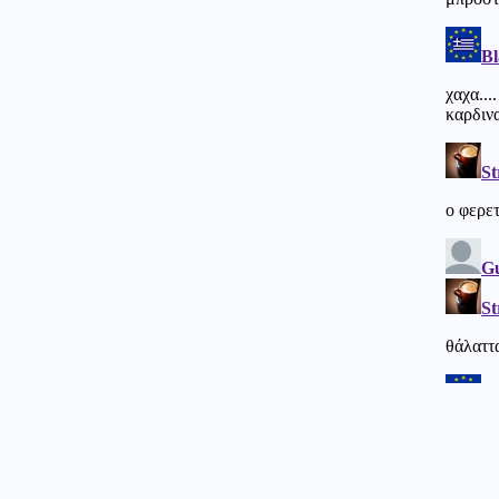
UFO;
Πολιτική
06.08.2026 - 11:53
ΕΛΑΣ κατά Γεωργιάδη για την
κατάρρευση οροφής στο
Νοσοκομείο Κορίνθου
Κοινωνία
06.08.2026 - 11:47
Αγροτικές ενισχύσεις: Σε
λειτουργία η νέα πλατφόρμα
myAGRO της ΑΑΔΕ