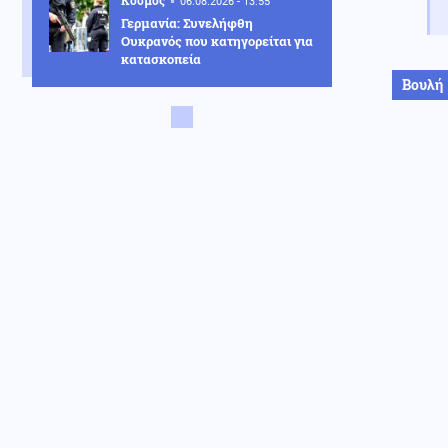
Κόσμος
06.08.2026 - 13:55
Γερμανία: Συνελήφθη
Ουκρανός που κατηγορείται για
κατασκοπεία
Βουλή
Κοινωνία
06.08.2026 - 13:39
Άνω Λιόσια: Δύο συλλήψεις για
τον θάνατο του 72χρονου
Ενέργεια
06.08.2026 - 13:35
Παπασταύρου: Η Meridiam
δίνει νέα δυναμική στον Great
Sea Interconnector (βίντεο)
Κοινωνία
06.08.2026 - 13:25
Θεσσαλονίκη: Βαριές ποινές σε
τέσσερις συλληφθέντες για
παράνομο τζόγο
Πολιτική
06.08.2026 - 13:19
ΠΑΣΟΚ: «Η κυβέρνηση
επιχειρεί να παρουσιάσει το
φιάσκο ως επιτυχία»