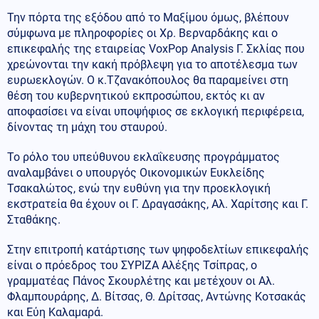
Την πόρτα της εξόδου από το Μαξίμου όμως, βλέπουν
σύμφωνα με πληροφορίες οι Χρ. Βερναρδάκης και ο
επικεφαλής της εταιρείας VoxPop Analysis Γ. Σκλίας που
χρεώνονται την κακή πρόβλεψη για το αποτέλεσμα των
ευρωεκλογών. Ο κ.Τζανακόπουλος θα παραμείνει στη
θέση του κυβερνητικού εκπροσώπου, εκτός κι αν
αποφασίσει να είναι υποψήφιος σε εκλογική περιφέρεια,
δίνοντας τη μάχη του σταυρού.
Το ρόλο του υπεύθυνου εκλαΐκευσης προγράμματος
αναλαμβάνει ο υπουργός Οικονομικών Ευκλείδης
Τσακαλώτος, ενώ την ευθύνη για την προεκλογική
εκστρατεία θα έχουν οι Γ. Δραγασάκης, Αλ. Χαρίτσης και Γ.
Σταθάκης.
Στην επιτροπή κατάρτισης των ψηφοδελτίων επικεφαλής
είναι ο πρόεδρος του ΣΥΡΙΖΑ Αλέξης Τσίπρας, ο
γραμματέας Πάνος Σκουρλέτης και μετέχουν οι Αλ.
Φλαμπουράρης, Δ. Βίτσας, Θ. Δρίτσας, Αντώνης Κοτσακάς
και Εύη Καλαμαρά.