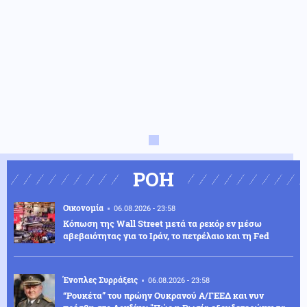
ΡΟΗ
Οικονομία
06.08.2026 - 23:58
Κόπωση της Wall Street μετά τα ρεκόρ εν μέσω
αβεβαιότητας για το Ιράν, το πετρέλαιο και τη Fed
Ένοπλες Συρράξεις
06.08.2026 - 23:58
“Ρουκέτα” του πρώην Ουκρανού Α/ΓΕΕΔ και νυν