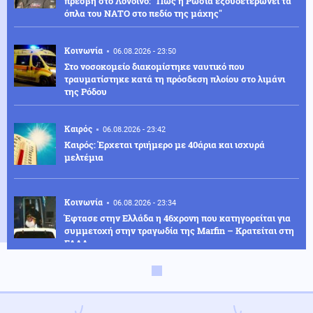
πρέσβη στο Λονδίνο: "Πώς η Ρωσία εξουδετερώνει τα
όπλα του ΝΑΤΟ στο πεδίο της μάχης"
Κοινωνία
06.08.2026 - 23:50
Στο νοσοκομείο διακομίστηκε ναυτικό που
τραυματίστηκε κατά τη πρόσδεση πλοίου στο λιμάνι
της Ρόδου
Καιρός
06.08.2026 - 23:42
Καιρός: Έρχεται τριήμερο με 40άρια και ισχυρά
μελτέμια
Κοινωνία
06.08.2026 - 23:34
Έφτασε στην Ελλάδα η 46χρονη που κατηγορείται για
συμμετοχή στην τραγωδία της Marfin – Κρατείται στη
ΓΑΔΑ
ΗΠΑ
06.08.2026 - 23:26
ΗΠΑ: Στήριξη στην Ισπανία για Θέουτα και Μελίγια,
επίθεση στον Σάντσεθ για το μεταναστευτικό