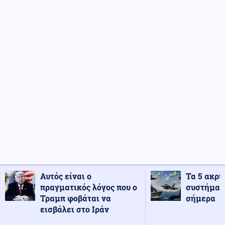
Αυτός είναι ο
Τα 5 ακρι
πραγματικός λόγος που ο
συστήματ
Τραμπ φοβάται να
σήμερα
εισβάλει στο Ιράν