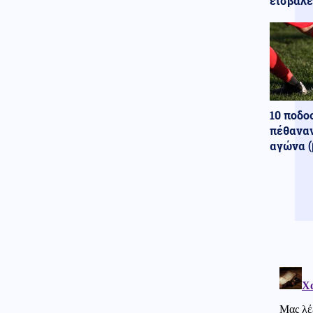
εισβάλε
αεροδρόμιο της Μόσχας
Κοινωνία
07.08.2026 - 15:56
Η διάσωση Ιταλίδας
τουρίστριας στη Σαμοθράκη
από 21χρονο ναυαγοσώστη:
«Την έβγαλαν στη στεριά σε
ημιλιπόθυμη κατάσταση»
10 ποδο
Κοινωνία
07.08.2026 - 15:29
πέθαναν
11 μήνες με αναστολή στον
αγώνα (
55χρονο που έκρυψε τη σορό
του πατέρα του σε καταψύκτη
– Αφέθηκε ελεύθερος
Κοινωνία
07.08.2026 - 15:24
Νέο αεροδρόμιο Καστελλίου:
Συμφωνία 105,2 εκατ. ευρώ για
τον αεροναυτιλιακό εξοπλισμό