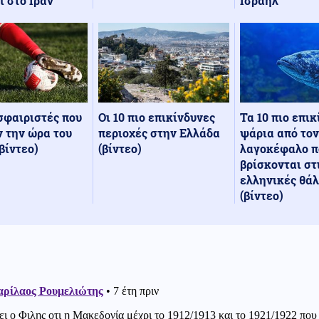
Ισραήλ
ι στο Ιράν
Οι 10 πιο επικίνδυνες
Τα 10 πιο επι
σφαιριστές που
περιοχές στην Ελλάδα
ψάρια από τον
 την ώρα του
(βίντεο)
λαγοκέφαλο π
βίντεο)
βρίσκονται στ
ελληνικές θά
(βίντεο)