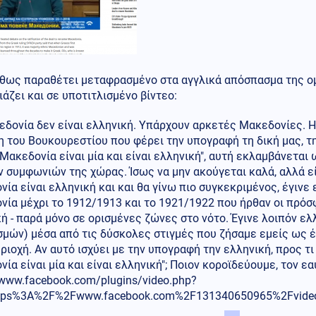
ως παραθέτει μεταφρασμένο στα αγγλικά απόσπασμα της ομιλ
άζει και σε υποτιτλισμένο βίντεο:
δονία δεν είναι ελληνική. Υπάρχουν αρκετές Μακεδονίες. Η
 του Βουκουρεστίου που φέρει την υπογραφή τη δική μας, τη
 Μακεδονία είναι μία και είναι ελληνική", αυτή εκλαμβάνετα
 συμφωνιών της χώρας. Ίσως να μην ακούγεται καλά, αλλά εί
ία είναι ελληνική και και θα γίνω πιο συγκεκριμένος, έγινε 
ία μέχρι το 1912/1913 και το 1921/1922 που ήρθαν οι πρόσ
ή - παρά μόνο σε ορισμένες ζώνες στο νότο. Έγινε λοιπόν ελ
μών) μέσα από τις δύσκολες στιγμές που ζήσαμε εμείς ως έ
ριοχή. Αν αυτό ισχύει με την υπογραφή την ελληνική, προς τι 
ία είναι μία και είναι ελληνική"; Ποιον κοροϊδεύουμε, τον εα
/www.facebook.com/plugins/video.php?
ttps%3A%2F%2Fwww.facebook.com%2F131340650965%2Fvide