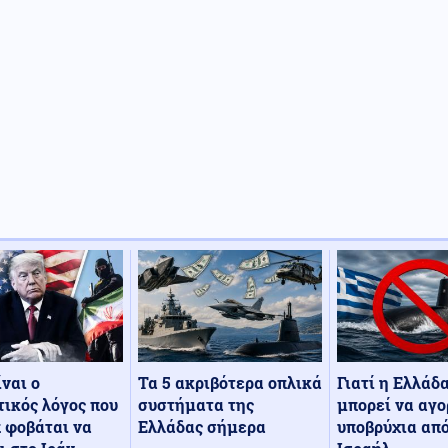
Τα 5 ακριβότερα οπλικά
Γιατί η Ελλάδ
ίναι ο
συστήματα της
μπορεί να αγο
ικός λόγος που
Ελλάδας σήμερα
υποβρύχια από
 φοβάται να