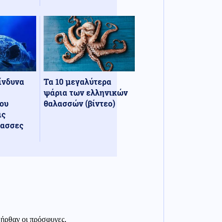
κίνδυνα
Τα 10 μεγαλύτερα
ψάρια των ελληνικών
ου
θαλασσών (βίντεο)
ις
λασσες