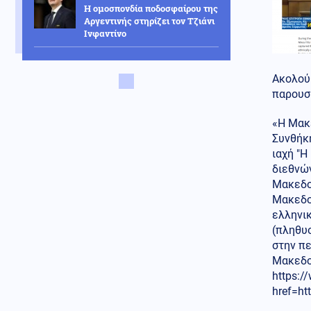
Η ομοσπονδία ποδοσφαίρου της
Αργεντινής στηρίζει τον Τζιάνι
Ινφαντίνο
Κόσμος
07.08.2026 - 17:27
Τουρκία: Η αμυντική
Ακολούθ
συμφωνία με τη Σαουδική
παρουσι
Αραβία και το Πακιστάν, δεν
στοχεύει κάποια συγκεκριμένη
«Η Μακε
χώρα
Συνθήκη
Κόσμος
ιαχή "Η
07.08.2026 - 17:20
Τελεσίγραφο της ισπανικής
διεθνών
κυβέρνησης στην Ιταλία: Άρση
Μακεδον
των συνοριακών ελέγχων ή
Μακεδον
αντίμετρα
ελληνικ
(πληθυσ
Αθλητισμός
07.08.2026 - 17:17
στην πε
Στην Ακαδημία ποδοσφαίρου
του Ολυμπιακού ο 20χρονος
Μακεδον
γιος του Τζιοβάνι
https:/
href=h
Κοινωνία
07.08.2026 - 17:11