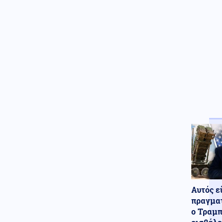
Κοινωνία
07.08.2026 - 16:30
ΥΠΑΑΤ: Επιπλέον 12,5 εκατ.
ευρώ στις Περιφέρειες για την
ενίσχυση της βιοασφάλειας
ΗΠΑ
07.08.2026 - 16:28
Ξεμένουν και από σύγχρονα
υποβρύχια οι ΗΠΑ μετά την
απόσυρση του κλάσης Los
Angeles υποβρυχίου USS San
Juan
Κόσμος
07.08.2026 - 16:15
Συναγερμός στις αμερικανικές
μυστικές υπηρεσίες: Πιθανό
περιορισμένο πλήγμα της
Μόσχας σε μέλος του ΝΑΤΟ
Αυτός ε
Ρωσία
07.08.2026 - 16:01
πραγματ
Πράσινο φως από τον Πούτιν
για την πώληση του κρατικού
ο Τραμπ
30,4% στο μεγαλύτερο