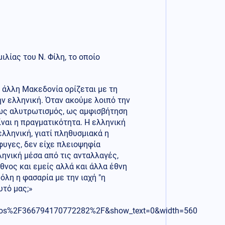
ίας του Ν. Φίλη, το οποίο
 άλλη Μακεδονία ορίζεται με τη
ν ελληνική. Όταν ακούμε λοιπό την
ι ως αλυτρωτισμός, ως αμφισβήτηση
ναι η πραγματικότητα. Η ελληνική
ελληνική, γιατί πληθυσμιακά η
φυγες, δεν είχε πλειοψηφία
ληνική μέσα από τις ανταλλαγές,
θνος και εμείς αλλά και άλλα έθνη
όλη η φασαρία με την ιαχή "η
υτό μας;»
os%2F366794170772282%2F&show_text=0&width=560