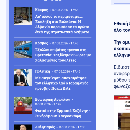
Κόσμος
07.08.2026 - 17:53
Απ' αλλού το περιμέναμε...;
Έκπληξη στα Βαλκάνια: Η
Εθνική 
Αλβανία παρουσίασε τα πρώτα
όλο τον
δικά της στρατιωτικά οχήματα
Την ομι
Κόσμος
07.08.2026 - 17:48
σκοπιαν
Έξαλλοι επιβάτες τρένου στη
Βρετανία: Ταξίδεψαν 6 ώρες με
ελληνικ
χαλασμένες τουαλέτες
Ειδικότ
Πολιτική
07.08.2026 - 17:46
αναφέρε
Με συγκίνηση αποχαιρέτησε
μύθου 
τον ελληνικό λαό ο Ισραηλινός
φώναζαν
πρέσβης Noam Katz
Εσωτερική Ασφάλεια
07.08.2026 - 17:42
Φωτιά στην Ερμακιά Κοζάνης -
Συνδράμουν 3 αεροσκάφη
Αθλητισμός
07.08.2026 - 17:33