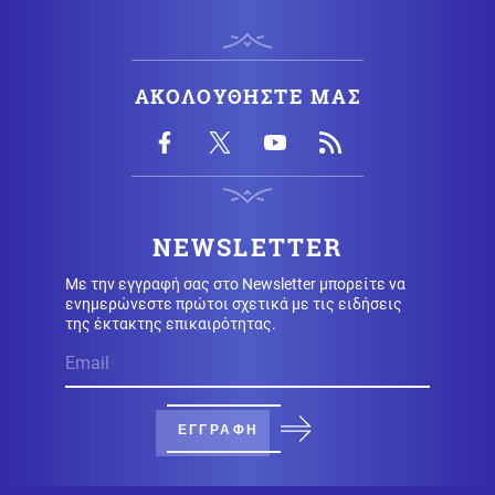
Νέα ταυτότητα: Ο πλήρης οδηγός για την
επικαιροποίηση των στοιχείων σας
Οικονομία
06.08.2026 - 09:09
ΑΚΟΛΟΥΘΗΣΤΕ ΜΑΣ
Γεωπολιτικό «ηλεκτροσόκ» για το καλώδιο Ελλάδας-
Κύπρου: Ο τουρκικός εκβιασμός και η είσοδος των
Γάλλων
Αθλητισμός
06.08.2026 - 09:06
Ινφαντίνο: «Έγιναν λάθη» για το Μουντιάλ – Συνεχίζει
στην ηγεσία της FIFA
NEWSLETTER
Κοινωνία
Με την εγγραφή σας στο Newsletter μπορείτε να
06.08.2026 - 08:56
ενημερώνεστε πρώτοι σχετικά με τις ειδήσεις
Κυψέλη: Το τρίτο πρόσωπο που επικαλείται ο 26χρονος
της έκτακτης επικαιρότητας.
για τη δολοφονία της Βρετανίδας
Κόσμος
06.08.2026 - 08:45
Μεξικό: Δημοφιλής νεαρός influencer δολοφονήθηκε
σε ζωντανή μετάδοση (βίντεο)
ΕΓΓΡΑΦΗ
Κοινωνία
06.08.2026 - 08:37