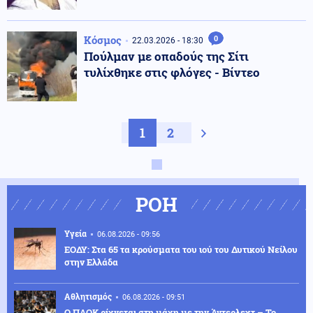
Κόσμος
0
22.03.2026 - 18:30
Πούλμαν με οπαδούς της Σίτι
τυλίχθηκε στις φλόγες - Βίντεο
1
2
Next page
ΡΟΗ
Υγεία
06.08.2026 - 09:56
ΕΟΔΥ: Στα 65 τα κρούσματα του ιού του Δυτικού Νείλου
στην Ελλάδα
Αθλητισμός
06.08.2026 - 09:51
Ο ΠΑΟΚ ρίχνεται στη μάχη με την Άντερλεχτ – Το