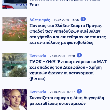
Four
Αθλητισμός
1
10.05.2026 - 15:06
Πανικός στο Σλάβια-Σπάρτα Πράγας:
Οπαδοί των γηπεδούχων εισέβαλαν
στο γήπεδο και επιτέθηκαν σε παίκτες
και αντιπάλους με φωτοβολίδες
Κοινωνία
1
25.04.2026 - 19:20
ΠΑΟΚ – ΟΦΗ: Ένταση ανάμεσα σε ΜΑΤ
και οπαδούς του Δικεφάλου - Χρήση
χημικών έκαναν οι αστυνομικοί
(βίντεο)
Κοινωνία
0
22.04.2026 - 07:57
Συνεχίζεται σήμερα η δίκη Λυγγερίδη
με καταθέσεις αστυνομικών