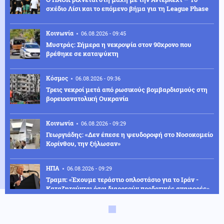
σχέδιο Λίσι και το επόμενο βήμα για τη League Phase
Κοινωνία
06.08.2026 - 09:45
Μυστράς: Σήμερα η νεκροψία στον 90χρονο που
βρέθηκε σε καταψύκτη
Κόσμος
06.08.2026 - 09:36
Τρεις νεκροί μετά από ρωσικούς βομβαρδισμούς στη
βορειοανατολική Ουκρανία
Κοινωνία
06.08.2026 - 09:29
Γεωργιάδης: «Δεν έπεσε η ψευδοροφή στο Νοσοκομείο
Κορίνθου, την ξήλωσαν»
ΗΠΑ
06.08.2026 - 09:29
Τραμπ: «Έχουμε τεράστιο οπλοστάσιο για το Ιράν -
Καταζητούνται όσοι διαρρεούν προδοτικές αναφορές»
Κοινωνία
06.08.2026 - 09:15