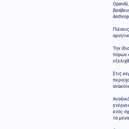
Κόστα Ρίκα: Εκατοντάδες
OpenAI,
αστυνομικοί ελέγχονται για
βραβευμ
πιθανή εμπλοκή σε κυκλώματα
Anthrop
ναρκωτικών
Πιέσεις
Κόσμος
06.08.2026 - 11:16
αρνητικ
Η Μόσχα δηλώνει ότι
κατέρριψε 605 ουκρανικά
drones τη νύχτα
Την ίδι
πόρων σ
Κόσμος
06.08.2026 - 11:12
εξελιχθ
Drone σε αεροδρόμιο στη
Γερμανία - Βλέπουν «ρωσικό
Στις κ
δάκτυλο»
περιεχο
ανακοίν
Ανοδικά
ενέργει
ενός σχ
τα μεγ