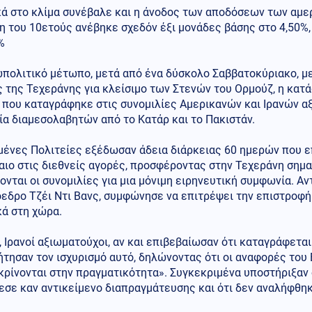
κά στο κλίμα συνέβαλε και η άνοδος των αποδόσεων των αμε
 του 10ετούς ανέβηκε σχεδόν έξι μονάδες βάσης στο 4,50%,
%
πολιτικό μέτωπο, μετά από ένα δύσκολο Σαββατοκύριακο, με
 της Τεχεράνης για κλείσιμο των Στενών του Ορμούζ, η κατ
 που καταγράφηκε στις συνομιλίες Αμερικανών και Ιρανών α
α διαμεσολαβητών από το Κατάρ και το Πακιστάν.
ένες Πολιτείες εξέδωσαν άδεια διάρκειας 60 ημερών που επ
ιο στις διεθνείς αγορές, προσφέροντας στην Τεχεράνη σημα
ονται οι συνομιλίες για μια μόνιμη ειρηνευτική συμφωνία. Αν
όεδρο Τζέι Ντι Βανς, συμφώνησε να επιτρέψει την επιστροφ
κά στη χώρα.
 Ιρανοί αξιωματούχοι, αν και επιβεβαίωσαν ότι καταγράφεται
τησαν τον ισχυρισμό αυτό, δηλώνοντας ότι οι αναφορές του Β
ρίνονται στην πραγματικότητα». Συγκεκριμένα υποστήριξαν 
σε καν αντικείμενο διαπραγμάτευσης και ότι δεν αναλήφθηκ