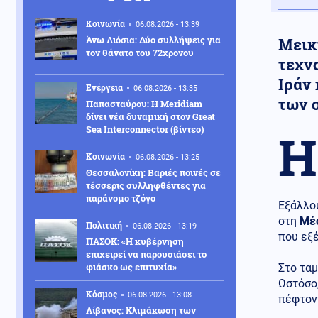
Κοινωνία
06.08.2026 - 13:39
Άνω Λιόσια: Δύο συλλήψεις για
Μεικ
τον θάνατο του 72χρονου
τεχν
Ιράν 
Ενέργεια
06.08.2026 - 13:35
των 
Παπασταύρου: Η Meridiam
δίνει νέα δυναμική στον Great
Sea Interconnector (βίντεο)
Η
Κοινωνία
06.08.2026 - 13:25
Θεσσαλονίκη: Βαριές ποινές σε
τέσσερις συλληφθέντες για
παράνομο τζόγο
Εξάλλο
στη
Μέ
Πολιτική
06.08.2026 - 13:19
που εξέ
ΠΑΣΟΚ: «Η κυβέρνηση
επιχειρεί να παρουσιάσει το
φιάσκο ως επιτυχία»
Στο ταμ
Ωστόσο,
Κόσμος
06.08.2026 - 13:08
πέφτοντ
Λίβανος: Κλιμάκωση των