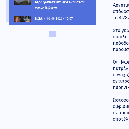
ισραηλινών επιθέσεων στον
Αρνητι
νότιο Λίβανο
απόδοση
το 4,23
ΗΠΑ
06.08.2026 - 13:07
"Μαλλιά κουβάρια" στο Κάμπ
Ντέιβιντ Τραμπ και Χέγκσεθ
Στο γεω
λόγω μεγάλης έλλειψης
απειλές
πυραύλων PATRIOT
πρόοδο
παρουσί
Κοινωνία
06.08.2026 - 12:53
Αποκαΐδια το Πόρτο Γερμενό: Οι
Οι Ηνωμ
πρώτες εικόνες μετά το
πέρασμα της φωτιάς
πετρέλα
συνεχίζ
Κόσμος
06.08.2026 - 12:46
αντιπρ
Βόρεια Κορέα: Eξαπέλυσε
πυρηνι
βλήμα προς τη θάλασσα της
Ιαπωνίας
Ωστόσο,
αμφισβή
Κοινωνία
06.08.2026 - 12:43
ανταποκ
Τροχαίο δυστύχημα με θύμα
42χρονο μοτοσικλετιστή στη
αποτέλε
Μύκονο