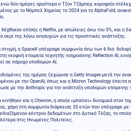
 ενώ δύο ημέρες αργότερα ο Τζον Τζάμπερ, κορυφαίο στέλεχ
ένος με το Νόμπελ Χημείας το 2024 για το AlphaFold, ανακο
ic.
 δέχθηκαν επίσης η Netflix, με απώλειες άνω του 5%, και η Sa
ό σερί της λόγω ανησυχιών για τις προοπτικές ανάπτυξης.
α στιγμή, η SpaceX υπέγραψε συμφωνία άνω των 6 δισ. δολαρ
τη νεοφυή εταιρεία τεχνητής νοημοσύνης Reflection AI, ενισ
εί σε πάροχο υποδομών AI.
ερδισμένες της ημέρας ξεχώρισε η Getty Images μετά την α
μένου με την OpenAI, όπως και η Micron Technology έπειτα 
ωσε με την Anthropic για την ανάπτυξη υποδομών επόμενης γ
 κινήθηκε και η Chevron, η οποία «μπαίνει» δυναμικά στον τ
ας, χάρη στη συμφωνία διάρκειας 20 ετών που υπέγραψε με τ
εδιαζόμενου κέντρου δεδομένων στο Δυτικό Τέξας, το οποίο 
αλύτερα στις Ηνωμένες Πολιτείες.