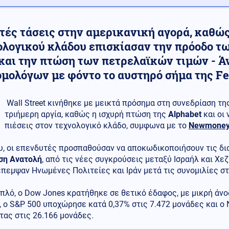
τές τάσεις στην αμερικανική αγορά, καθώς
ολογικού κλάδου επισκίασαν την πρόοδο τ
και την πτώση των πετρελαϊκών τιμών - Άν
ομολόγων με φόντο το αυστηρό σήμα της F
Wall Street κινήθηκε με μεικτά πρόσημα στη συνεδρίαση τη
τριήμερη αργία, καθώς η ισχυρή πτώση της
Alphabet
και οι
πιέσεις στον τεχνολογικό κλάδο, συμφωνα με το
Newmoney
υ, οι επενδυτές προσπαθούσαν να αποκωδικοποιήσουν τις δ
ση Ανατολή
, από τις νέες συγκρούσεις μεταξύ Ισραήλ και Χ
πεμψαν Ηνωμένες Πολιτείες και Ιράν μετά τις συνομιλίες στ
πλό, ο Dow Jones κρατήθηκε σε θετικό έδαφος, με μικρή άνο
 o S&P 500 υποχώρησε κατά 0,37% στις 7.472 μονάδες και ο
ας στις 26.166 μονάδες.