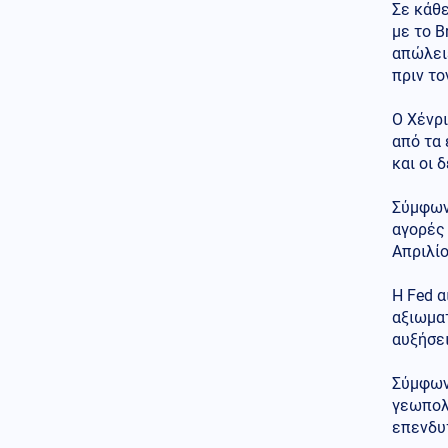
Σε κάθ
Κυπριακό
06.08.2026 - 12:27
με το B
Η ηρωική μάχη του 256
απώλειε
Τάγματος Πεζικού στη Λάπηθο
πριν το
και τον Καραβά
Οικονομία
Ο Χένρι
06.08.2026 - 12:17
Ακρίβεια στην Ευρώπη: Από το
από τα 
ελαιόλαδο μέχρι τα λαχανικά
και οι 
εκτοξεύονται οι τιμές
Σύμφωνα
Πολιτική
06.08.2026 - 12:14
αγορές 
Μητσοτάκης: «Η απόφασή μας
Απριλίο
να υπαχθεί ο ΟΠΕΚΕΠΕ στην
ΑΑΔΕ δικαιώθηκε»
Η Fed 
Επιστήμη
06.08.2026 - 12:05
αξιωματ
Αμφιλεγόμενη μελέτη
αυξήσε
Ουκρανών: Η Σελήνη
λειτουργεί ως μυστική βάση
Σύμφωνα
UFO;
γεωπολι
επενδυ
Πολιτική
06.08.2026 - 11:53