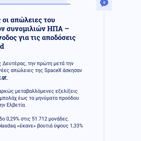
0
 οι απώλειες του
ων συνομιλιών ΗΠΑ –
οδος για τις αποδόσεις
ed
ς Δευτέρας, την πρώτη μετά την
 νέες απώλειες της SpaceX άσκησαν
.gr
ιαρκώς μεταβαλλόμενες εξελίξεις
εζμπολάχ έως τα μηνύματα προόδου
ην Ελβετία.
δο 0,29% στις 51.712 μονάδες.
 Nasdaq «έκανε» βουτιά ύψους 1,33%