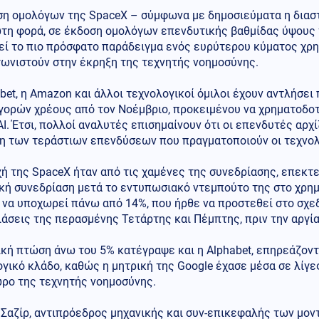
ση ομολόγων της SpaceX – σύμφωνα με δημοσιεύματα η διαστ
ώτη φορά, σε έκδοση ομολόγων επενδυτικής βαθμίδας ύψους 
εί το πιο πρόσφατο παράδειγμα ενός ευρύτερου κύματος χρ
ωνιστούν στην έκρηξη της τεχνητής νοημοσύνης.
bet, η Amazon και άλλοι τεχνολογικοί όμιλοι έχουν αντλήσει
γορών χρέους από τον Νοέμβριο, προκειμένου να χρηματοδοτ
AI. Έτσι, πολλοί αναλυτές επισημαίνουν ότι οι επενδυτές αρχ
η των τεράστιων επενδύσεων που πραγματοποιούν οι τεχνολ
ή της SpaceX ήταν από τις χαμένες της συνεδρίασης, επεκτε
κή συνεδρίαση μετά το εντυπωσιακό ντεμπούτο της στο χρημα
 να υποχωρεί πάνω από 14%, που ήρθε να προστεθεί στο σχε
άσεις της περασμένης Τετάρτης και Πέμπτης, πριν την αργί
κή πτώση άνω του 5% κατέγραψε και η Alphabet, επηρεάζοντ
γικό κλάδο, καθώς η μητρική της Google έχασε μέσα σε λίγ
ώρο της τεχνητής νοημοσύνης.
Σαζίρ, αντιπρόεδρος μηχανικής και συν-επικεφαλής των μον