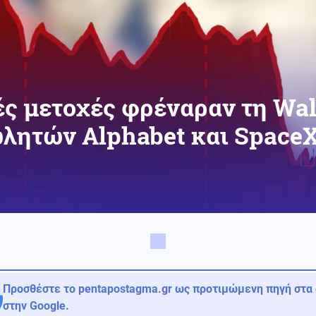
ς μετοχές φρέναραν τη Wall
λητών Alphabet και Space
Προσθέστε το pentapostagma.gr ως προτιμώμενη πηγή στα
στην Google.