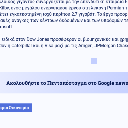
λαϊκός γίγαντας συνεργάζεται με την επενδυτική εταιρεία En
 Kilby, ενός μεγάλου ενεργειακού έργου στη λεκάνη Permian
έτει εγκατεστημένη ισχύ περίπου 2,7 γιγαβάτ. Το έργο προορ
ιακές ανάγκες των κέντρων δεδομένων και των υποδομών τ
rosoft.
 ειδικά στον Dow Jones προσέφεραν οι βιομηχανικές και χρ
αν η Caterpillar και η Visa μαζί με τις Amgen, JPMorgan Cha
Ακολουθήστε το Πενταπόσταγμα στο Google news
σμια Οικονομία