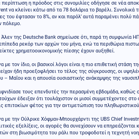
ε περίπτωση η πρόοδος στις συνομιλίες οδήγησε σε νέα απο
rent να κλείνει κάτω από τα 78 δολάρια το βαρέλι. Συνολικά 
ς του έφτασαν το 8%, αν και παρόλ’ αυτά παραμένει πολύ π
ν πόλεμο.
 Άλεν της Deutsche Bank σημείωσε ότι, παρά τη συμφωνία ΗΠ
επίπεδα ρεκόρ των αρχών του μήνα, ενώ τα περιθώρια πιστω
δείκτες χρηματοοικονομικής πίεσης έχουν αυξηθεί.
 με τον ίδιο, οι βασικοί λόγοι είναι η πιο επιθετική στάση της
είχαν ήδη προεξοφλήσει το τέλος της σύγκρουσης, οι υψηλές
υ – Μαΐου και η απουσία ουσιαστικής ανάκαμψης της ναυσιπ
αιφνιδίασε τους επενδυτές την περασμένη εβδομάδα, καθώς 
ούχων έδειξαν ότι τουλάχιστον οι μισοί συμμετέχοντες στο
ις επιτοκίων φέτος για την αντιμετώπιση του πληθωριστικο
 με την Ούλρικε Χόφμαν-Μπουρχάρντι της UBS Chief Investme
τικές εξελίξεις, οι αγορές θα συνεχίσουν να επηρεάζονται 
τών στη βιωσιμότητα του ράλι που τροφοδοτεί η τεχνητή νο