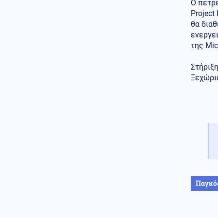
Ο πετρε
Project
θα διαθ
ενεργε
της Mic
Στήριξη
Ξεχώρισ
Παγκό