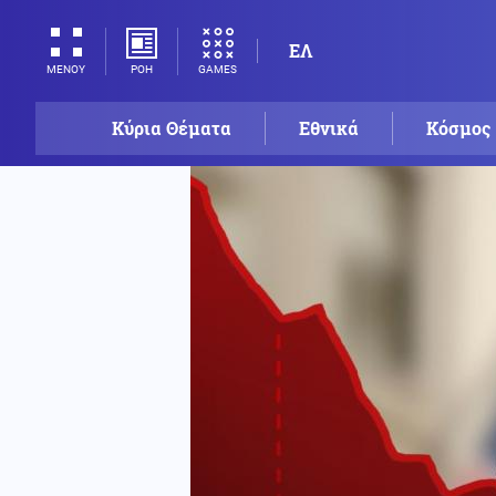
ΕΛ
ΡΟΗ
GAMES
ΜΕΝΟΥ
Κύρια Θέματα
Εθνικά
Κόσμος