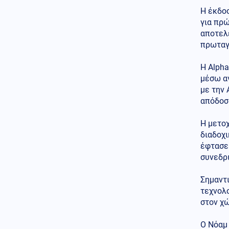
ΕΛΑΣ κατά Γεωργιάδη για την
κατάρρευση οροφής στο
Η έκδο
Νοσοκομείο Κορίνθου
για πρ
αποτελ
Κοινωνία
06.08.2026 - 11:47
πρωταγ
Αγροτικές ενισχύσεις: Σε
λειτουργία η νέα πλατφόρμα
Η Alpha
myAGRO της ΑΑΔΕ
μέσω α
Κόσμος
με την 
06.08.2026 - 11:36
Ουγκάντα: Ομάδα αγνώστων
απόδοσ
δολοφόνησε τον ποδοσφαιριστή
Ντέιβιντ Οβόρι (βίντεο)
Η μετοχ
διαδοχι
Ελληνοτουρκικά
έφτασε
06.08.2026 - 11:31
συνεδρι
Τι συνεπάγεται για τα
Ελληνοτουρκικά ο συνδυασμός
αύξησης του στόλου των
Σημαντι
μεταγωγικών αεροσκαφών C-
τεχνολο
130J-30 και Ταξιαρχιών
στον χ
Καταδρομών της Τουρκίας;
Κόσμος
Ο Νόαμ 
06.08.2026 - 11:22