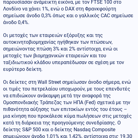
παρουσίασαν ανάμεικτη εικόνα, με τον FTSE 100 στο
Λονδίνο να χάνει 1%, ενώ ο DAX στη Φρανκφούρτη
σημείωσε άνοδο 0,3% όπως και ο γαλλικός CAC σημείωσε
άνοδο 0,4%.
Οι μετοχές των εταιρειών εξόρυξης και της
αυτοκινητοβιομηχανίας ηγήθηκαν των πτώσεων,
σημειώνοντας πτώση 3% και 2% αντίστοιχα, ενώ οι
μετοχές των βιομηχανικών εταιρειών και του
ταξιδιωτικού κλάδου υπεραπέδωσαν σε σχέση με τον
ευρύτερο δείκτη.
Οι δείκτες στη Wall Street σημείωσαν άνοδο σήμερα, ενώ
οι τιμές του πετρελαίου υποχωρούν, με τους επενδυτές
να επιδιώκουν ανάκαμψη μετά την αναφορά της
Ομοσπονδιακής Τράπεζας των ΗΠΑ (Fed) σχετικά με την
πιθανότητα αύξησης των επιτοκίων εντός του έτους –
μια κίνηση που προκάλεσε κύμα πωλήσεων στις μετοχές
κατά τη διάρκεια της προηγούμενης συνεδρίασης. Ο
δείκτης S&P 500 και ο δείκτης Nasdaq Composite
σημειώνουν άνοδο 1,01% και 1,42%, αντίστοιχα στις 19.30