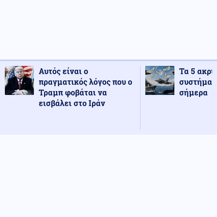
Αυτός είναι ο
Τα 5 ακρι
πραγματικός λόγος που ο
συστήματ
Τραμπ φοβάται να
σήμερα
εισβάλει στο Ιράν