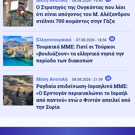
Μέση Ανατολή
08.08.2026 - 19:40
Ο Στρατηγός της Ουγκάντας που λέει
Υγεία
ότι είναι απόγονος του Μ. Αλέξανδρου
09.08.2026 - 09:26
Σε εγρήγορση οι Αρχές για την έξαρση του ιού του
στέλνει 700 κομάντος στην Γάζα
Δυτικού Νείλου, στο επίκεντρο η Αττική
Ελληνοτουρκικά
35
07.08.2026 - 18:56
Μέση Ανατολή
09.08.2026 - 09:25
Τουρκικά ΜΜΕ: Γιατί οι Τούρκοι
Θρίλερ στα Στενά του Ορμούζ: Η συμφωνία με το Ομάν
«βουλιάζουν» τα ελληνικά νησιά την
δεν αρκεί – Τι απαιτεί η Τεχεράνη
περίοδο των διακοπών
Καιρός
09.08.2026 - 09:24
Μέση Ανατολή
39
08.08.2026 - 21:59
Καιρός: Έως 39 βαθμούς σήμερα - Που θα έχει
Ραγδαία επιδείνωση-Ισραηλινά ΜΜΕ:
μελτέμια
«Ο Ερντογάν περικυκλώνει το Ισραήλ
από παντού» ενώ ο Φιντάν απειλεί από
την Συρία
Οικονομία
09.08.2026 - 09:18
Μειωμένη Σύνταξη: Όσα πρέπει να γνωρίζετε – Τα
«κλειδιά» για την τελική επιλογή