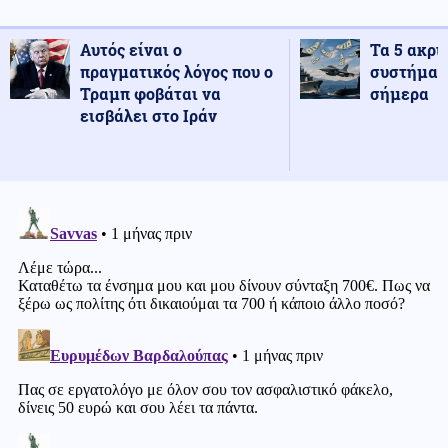
Αυτός είναι ο
Τα 5 ακρι
πραγματικός λόγος που ο
συστήματ
Τραμπ φοβάται να
σήμερα
εισβάλει στο Ιράν