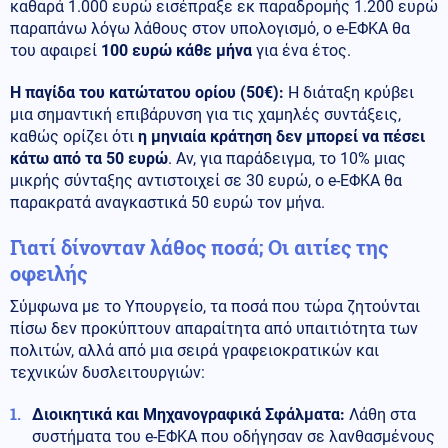
καθαρά 1.000 ευρώ εισέπραξε εκ παραδρομής 1.200 ευρώ
παραπάνω λόγω λάθους στον υπολογισμό, ο e-ΕΦΚΑ θα
του αφαιρεί
100 ευρώ κάθε μήνα
για ένα έτος.
Η παγίδα του κατώτατου ορίου (50€):
Η διάταξη κρύβει
μια σημαντική επιβάρυνση για τις χαμηλές συντάξεις,
καθώς ορίζει ότι
η μηνιαία κράτηση δεν μπορεί να πέσει
κάτω από τα 50 ευρώ
. Αν, για παράδειγμα, το 10% μιας
μικρής σύνταξης αντιστοιχεί σε 30 ευρώ, ο e-ΕΦΚΑ θα
παρακρατά αναγκαστικά 50 ευρώ τον μήνα.
Γιατί δίνονταν λάθος ποσά; Οι αιτίες της
οφειλής
Σύμφωνα με το Υπουργείο, τα ποσά που τώρα ζητούνται
πίσω δεν προκύπτουν απαραίτητα από υπαιτιότητα των
πολιτών, αλλά από μια σειρά γραφειοκρατικών και
τεχνικών δυσλειτουργιών:
Διοικητικά και Μηχανογραφικά Σφάλματα:
Λάθη στα
συστήματα του e-ΕΦΚΑ που οδήγησαν σε λανθασμένους