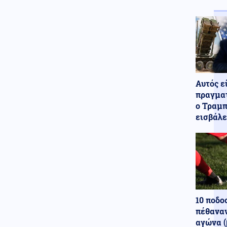
Χρηματιστήριο: Άνοδος 0,25% -
Στα 239,11 εκατ. ευρώ ο τζίρος
στο κλείσιμο
Κόσμος
07.08.2026 - 18:37
Μεξικό και Λίμα
αποκατέστησαν τις
διπλωματικές σχέσεις
Αυτός ε
Ένοπλες Συρράξεις
πραγματ
07.08.2026 - 18:31
ο Τραμπ
Ουκρανία: Ρωσικές επιθέσεις
εισβάλε
σε πετρελαϊκές εγκαταστάσεις
της Naftogaz
Εσωτερική Ασφάλεια
07.08.2026 - 18:14
Αντιμετωπίστηκε μέσα σε μισή
ώρα η φωτιά στο Μαρκόπουλο
Κόσμος
10 ποδο
07.08.2026 - 18:11
Πέθανε σε ηλικία 69 ετών ο
πέθαναν
Γουίλιαμ Όρμπιτ: Ήταν
αγώνα (