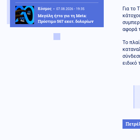
Για το 
Κόσμος
07.08.2026 - 19:35
κάτοχοι
Μεγάλη ήττα για τη Meta:
Πρόστιμο 567 εκατ. δολαρίων
συμπερ
για την προστασία των παιδιών
αφορά τ
– Δικαστής τη χαρακτήρισε
«δημόσιο κίνδυνο»
Το πλαί
κατανα
ΗΠΑ
07.08.2026 - 19:20
σύνδεση
Από μια κλωστή κρέμεται ο
διορισμός του εκλεκτού του
ειδικό 
Τραμπ Τοντ Μπλανς, στο
υπουργείο Δικαιοσύνης
Κόσμος
07.08.2026 - 19:09
Η Ιταλία απαντά αρνητικά στο
τελεσίγραφο της Ισπανία: Έως
15 Αυγούστου οι συνοριακοί
έλεγχοι, λέει η Μελόνι
Κοινωνία
07.08.2026 - 19:08
Πετρέ
Κρήτη: Η σοκαριστική στιγμή
που τουρίστας φέρεται να