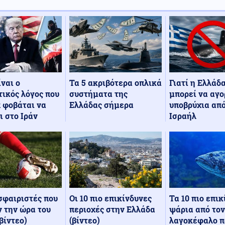
Τα 5 ακριβότερα οπλικά
Γιατί η Ελλάδ
ίναι ο
συστήματα της
μπορεί να αγο
ικός λόγος που
Ελλάδας σήμερα
υποβρύχια από
 φοβάται να
Ισραήλ
ι στο Ιράν
Οι 10 πιο επικίνδυνες
Τα 10 πιο επι
σφαιριστές που
περιοχές στην Ελλάδα
ψάρια από τον
 την ώρα του
(βίντεο)
λαγοκέφαλο π
βίντεο)