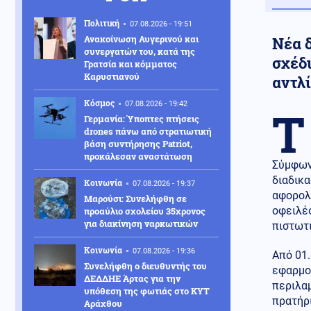
Πολιτική
07.08.2026 - 19:51
Ανακοίνωση Αυγερινού και
Νέα δ
συνεργατών του, κατά της
σχέδ
Γρατσία και κόμματος
Καρυστιανού
αντλ
Κόσμος
07.08.2026 - 19:42
Τ
Γερμανία: Ύποπτες πτήσεις
drones πάνω από στρατιωτική
βάση συντήρησης Patriot,
προκάλεσαν αναστάτωση
Σύμφωνα
διαδικα
Κοινωνία
07.08.2026 - 19:37
αφορολό
Μαρούσι: Συνελήφθη σε
οφειλές
προαύλιο σχολείου 35χρονος
για διακίνηση ναρκωτικών
πιστωτι
Κοινωνία
07.08.2026 - 19:36
Από 01.
Συνελήφθη ο διευθυντής του
εφαρμο
ΔΕΔΔΗΕ Άρτας για την
περιλαμ
υπόθεση της φωτιάς στο ΚΥΤ
πρατήρι
Αράχθου