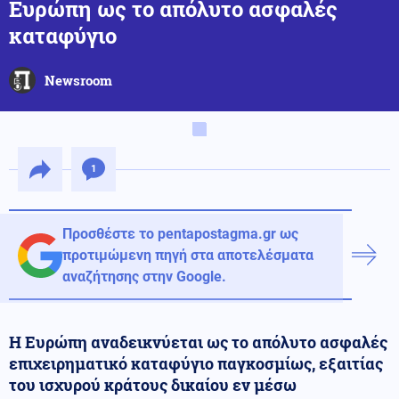
Ευρώπη ως το απόλυτο ασφαλές
καταφύγιο
Newsroom
1
Προσθέστε το pentapostagma.gr ως
προτιμώμενη πηγή στα αποτελέσματα
αναζήτησης στην Google.
Η Ευρώπη αναδεικνύεται ως το απόλυτο ασφαλές
επιχειρηματικό καταφύγιο παγκοσμίως, εξαιτίας
του ισχυρού κράτους δικαίου εν μέσω