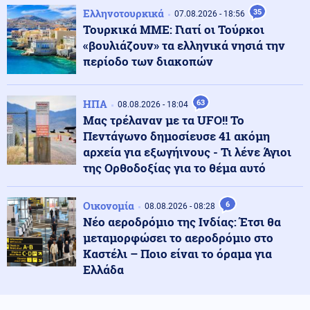
Κοινωνία
08.08.2026 - 23:15
Ελληνοτουρκικά
35
07.08.2026 - 18:56
Συγκλονιστικό τροχαίο: Αυτοκίνητο συγκρούστηκε με
Τουρκικά ΜΜΕ: Γιατί οι Τούρκοι
μηχανή αστυνομικών της ΔΙΑΣ στο Λαγονήσι
«βουλιάζουν» τα ελληνικά νησιά την
περίοδο των διακοπών
Ένοπλες Συρράξεις
08.08.2026 - 23:06
Καταγγελία για νυχτερινή είσοδο ισραηλινών
ΗΠΑ
63
08.08.2026 - 18:04
στρατευμάτων σε χωριό του Λιβάνου - Τι απαντά το
Μας τρέλαναν με τα UFO!! Το
Ισραήλ
Πεντάγωνο δημοσίευσε 41 ακόμη
αρχεία για εξωγήινους - Τι λένε Άγιοι
Ελληνοτουρκικά
08.08.2026 - 23:00
της Ορθοδοξίας για το θέμα αυτό
Ανάλυση: Η Ελληνική αντίδραση μετά την τριμερή
συμφωνία Τουρκίας-Πακιστάν-Σ. Αραβίας στη Μέκκα
Οικονομία
6
08.08.2026 - 08:28
Νέο αεροδρόμιο της Ινδίας: Έτσι θα
Κόσμος
08.08.2026 - 22:53
μεταμορφώσει το αεροδρόμιο στο
Η Τουρκία ζητά "μορατόριουμ" Ρωσίας - Ουκρανίας
Καστέλι – Ποιο είναι το όραμα για
στις επιθέσεις κατά εμπορικών πλοίων στη Μαύρη
Ελλάδα
Θάλασσα
Κόσμος
08.08.2026 - 22:41