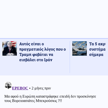
Αυτός είναι ο
Τα 5 ακρι
πραγματικός λόγος που ο
συστήματ
Τραμπ φοβάται να
σήμερα
εισβάλει στο Ιράν