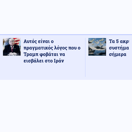
Αυτός είναι ο
Τα 5 ακρι
πραγματικός λόγος που ο
συστήματ
Τραμπ φοβάται να
σήμερα
εισβάλει στο Ιράν