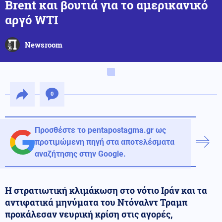
Brent και βουτιά για το αμερικανικό
αργό WTI
Newsroom
0
Προσθέστε το pentapostagma.gr ως
προτιμώμενη πηγή στα αποτελέσματα
αναζήτησης στην Google.
Η στρατιωτική κλιμάκωση στο νότιο Ιράν και τα
αντιφατικά μηνύματα του Ντόναλντ Τραμπ
προκάλεσαν νευρική κρίση στις αγορές,