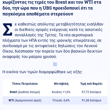
χωρίζοντας τις τιμές του Brent και του WTI στα
δύο, την ώρα που η UBS προειδοποιεί ότι τα
παγκόσμια αποθέματα στερεύουν
Σ
ε καθεστώς απόλυτης μεταβλητότητας εισήλθαν
οι διεθνείς αγορές ενέργειας κατά τις ασιατικές
συναλλαγές της Τρίτης. Τα νέα αεροπορικά
πλήγματα των ΗΠΑ εντός της ιρανικής επικράτειας, σε
συνδυασμό με τις αντιφατικές δηλώσεις του Λευκού
Οίκου, διέσπασαν την πορεία των δύο βασικών δεικτών
αναφοράς του μαύρου χρυσού.
Η εικόνα των τιμών διαμορφώθηκε ως εξής:
Τύπος Πετρελαίου
Μεταβολή
Τιμή ανά Βαρέλι
Brent
(Διεθνές δείγμα)
Άνοδος +1,6%
97,72 δολάρια
WTI
(Αμερικανικό αργό)
Πτώση -5,4%
91,38 δολάρια