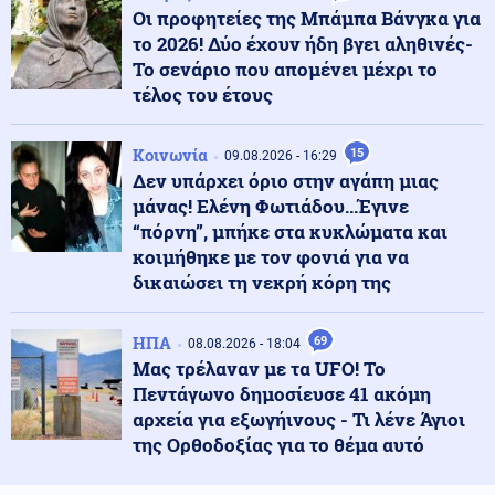
Οι προφητείες της Μπάμπα Βάνγκα για
το 2026! Δύο έχουν ήδη βγει αληθινές-
Κοινωνία
Το σενάριο που απομένει μέχρι το
09.08.2026 - 23:14
Κλήρωση Τζόκερ 9/8/26: Τα νούμερα που κερδίζουν
τέλος του έτους
Κοινωνία
15
09.08.2026 - 16:29
Δεν υπάρχει όριο στην αγάπη μιας
Κοινωνία
09.08.2026 - 23:08
μάνας! Ελένη Φωτιάδου...Έγινε
Κυκλοφοριακές ρυθμίσεις στη λεωφόρο Σχιστού, λόγω
εκτέλεσης εργασιών
“πόρνη”, μπήκε στα κυκλώματα και
κοιμήθηκε με τον φονιά για να
δικαιώσει τη νεκρή κόρη της
Ένοπλες Συρράξεις
09.08.2026 - 23:05
Νέες επιθέσεις των Χούθι στην πόλη Μόχα
ΗΠΑ
69
08.08.2026 - 18:04
Μας τρέλαναν με τα UFO! Το
Πεντάγωνο δημοσίευσε 41 ακόμη
Πολιτική
09.08.2026 - 23:02
αρχεία για εξωγήινους - Τι λένε Άγιοι
ΠΑΣΟΚ για το θάνατο του Νίκου Καλογερόπουλου:
της Ορθοδοξίας για το θέμα αυτό
«Ανήσυχο και ασυμβίβαστο πνεύμα»