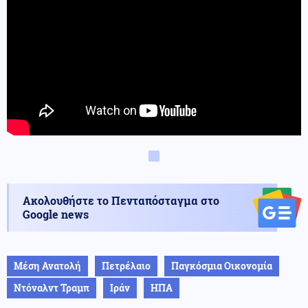
Ακολουθήστε το Πενταπόσταγμα στο
Google news
Μέση Ανατολή
Πετρέλαιο
Παγκόσμια Οικονομία
Ντόναλντ Τραμπ
Ιράν
ΗΠΑ