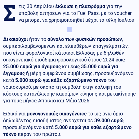
Σ
τις 30 Απριλίου
έκλεισε η πλατφόρμα
για την
υποβολή αιτήσεων για το Fuel Pass, με το voucher
να μπορεί να χρησιμοποιηθεί μέχρι τα τέλη Ιουλίου.
Δικαιούχοι
ήταν το
σύνολο των φυσικών προσώπων
,
συμπεριλαμβανομένων και ελευθέρων επαγγελματιών,
που είναι φορολογικοί κάτοικοι Ελλάδας με δηλωθέν
οικογενειακό εισόδημα φορολογικού έτους 2024
έως
25.000 ευρώ για άγαμους
και
έως 35.000 ευρώ
για
έγγαμους
ή μέρη συμφώνου συμβίωσης, προσαυξανόμενο
κατά
5.000 ευρώ για κάθε εξαρτώμενο τέκνο
του
νοικοκυριού, με σκοπό τη συμβολή στην κάλυψη του
κόστους κατανάλωσης καυσίμων κίνησης και μετακίνησης
για τους μήνες Απρίλιο και Μάιο 2026.
Ειδικά για
μονογονεϊκές οικογένειες
το ως άνω όριο
δηλωθέντος εισοδήματος ανέρχεται σε
39.000 ευρώ
,
προσαυξανόμενο κατά
5.000 ευρώ για κάθε εξαρτώμενο
τέκνο
πέραν του πρώτου.