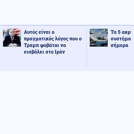
Αυτός είναι ο
Τα 5 ακρι
πραγματικός λόγος που ο
συστήματ
Τραμπ φοβάται να
σήμερα
εισβάλει στο Ιράν