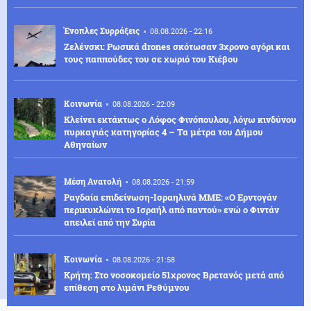
Ένοπλες Συρράξεις
08.08.2026 - 22:16
Ζελένσκι: Ρωσικά drones σκότωσαν 3χρονο αγόρι και
τους παππούδες του σε χωριό του Κιέβου
Κοινωνία
08.08.2026 - 22:09
Κλείνει εκτάκτως ο Λόφος Φινόπουλου, λόγω κινδύνου
πυρκαγιάς κατηγορίας 4 – Τα μέτρα του Δήμου
Αθηναίων
Μέση Ανατολή
08.08.2026 - 21:59
Ραγδαία επιδείνωση-Ισραηλινά ΜΜΕ: «Ο Ερντογάν
περικυκλώνει το Ισραήλ από παντού» ενώ ο Φιντάν
απειλεί από την Συρία
Κοινωνία
08.08.2026 - 21:58
Κρήτη: Στο νοσοκομείο 51χρονος Βρετανός μετά από
επίθεση στο λιμάνι Ρεθύμνου