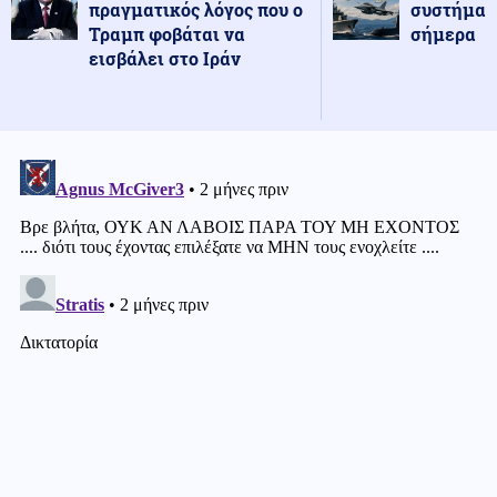
πραγματικός λόγος που ο
συστήματ
Τραμπ φοβάται να
σήμερα
εισβάλει στο Ιράν