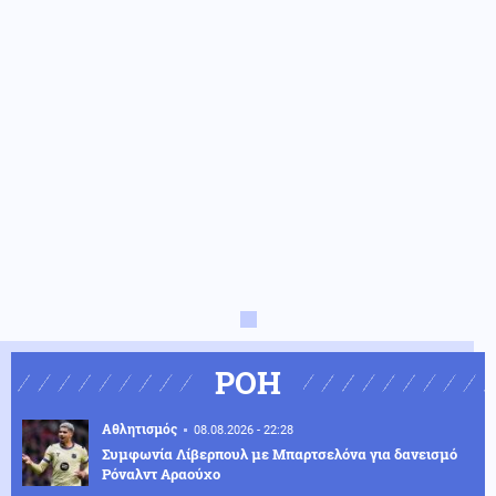
ΡΟΗ
Αθλητισμός
08.08.2026 - 22:28
Συμφωνία Λίβερπουλ με Μπαρτσελόνα για δανεισμό
Ρόναλντ Αραούχο