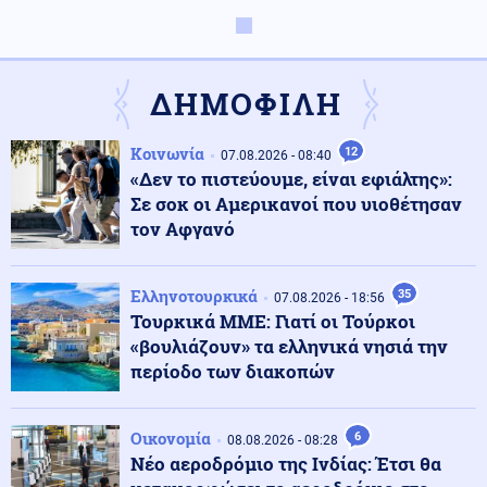
Κοινωνία
08.08.2026 - 21:50
Ερυθρός Σταυρός: Επίθεση σε νοσηλεύτρια στα
επείγοντα - «Την άρπαξε από τα μαλλιά και τη
ΔΗΜΟΦΙΛΗ
χτύπησε»
Κοινωνία
12
Κοινωνία
07.08.2026 - 08:40
08.08.2026 - 21:37
«Δεν το πιστεύουμε, είναι εφιάλτης»:
Πάρος: Για ανθρωποκτονία από αμέλεια κατηγορούνται
οι γονείς του 4χρονου και ο ιδιοκτήτης του beach bar
Σε σοκ οι Αμερικανοί που υιοθέτησαν
τον Αφγανό
Κοινωνία
08.08.2026 - 21:29
Αλεξανδρούπολη: Ανασύρθηκε 77χρονος χωρίς τις
Ελληνοτουρκικά
35
07.08.2026 - 18:56
αισθήσεις του από πηγάδι στην Παλαγιά
Τουρκικά ΜΜΕ: Γιατί οι Τούρκοι
«βουλιάζουν» τα ελληνικά νησιά την
περίοδο των διακοπών
Στρατός Ξηράς
08.08.2026 - 21:16
Δύο νέοι ξενώνες παραδόθηκαν σήμερα στις Ένοπλες
Δυνάμεις στη νήσο Ρω
Οικονομία
6
08.08.2026 - 08:28
Νέο αεροδρόμιο της Ινδίας: Έτσι θα