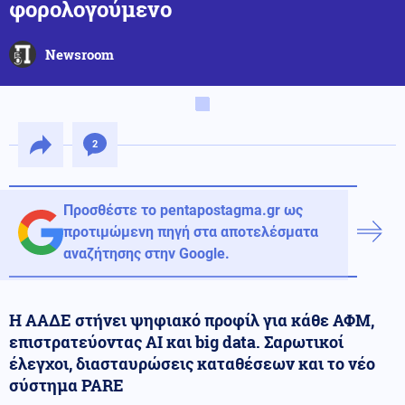
φορολογούμενο
Newsroom
2
Προσθέστε το pentapostagma.gr ως
προτιμώμενη πηγή στα αποτελέσματα
αναζήτησης στην Google.
Η ΑΑΔΕ στήνει ψηφιακό προφίλ για κάθε ΑΦΜ,
επιστρατεύοντας AI και big data. Σαρωτικοί
έλεγχοι, διασταυρώσεις καταθέσεων και το νέο
σύστημα PARE