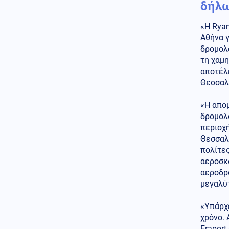
δήλω
σε ενότητα τις μουσουλμανικές
χώρες
«Η Ryan
Κόσμος
07.08.2026 - 22:46
Αθήνα γ
Ακτιβίστριες ζητούν την
δρομολο
ακύρωση των συναυλιών του
τη χαμη
Τζάρεντ Λέτο στο Ηνωμένο
αποτέλε
Βασίλειο, μετά τις κατηγορίες
Θεσσαλο
για σεξουαλική κακοποίηση
Ένοπλες Συρράξεις
«Η απομ
07.08.2026 - 22:37
δρομολο
Δύο νεκροί και έξι τραυματίες
περιοχή
από ρωσικές επιθέσεις σε
Θεσσαλο
πέντε περιοχές της Ουκρανίας
πολίτες
αεροσκά
Κοινωνία
07.08.2026 - 22:23
αεροδρ
Πυρκαγιά σε ισόγειο
κατάστημα στο Παλαιό Φάληρο
μεγαλύτ
«Υπάρχε
Κοινωνία
07.08.2026 - 22:12
χρόνο. 
Φίδι έκανε την εμφάνισή του
σε Νοσοκομείο του Πύργου
Fraport