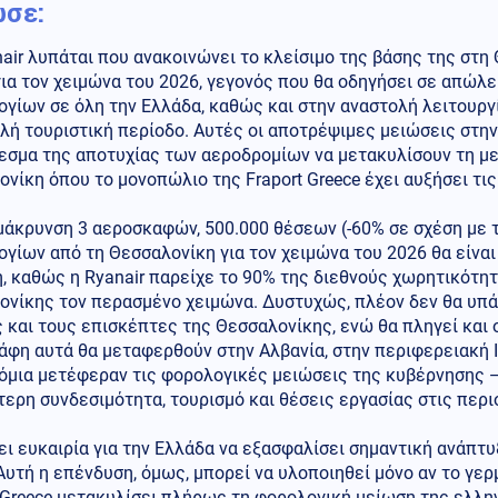
σε:
air λυπάται που ανακοινώνει το κλείσιμο της βάσης της στη 
ια τον χειμώνα του 2026, γεγονός που θα οδηγήσει σε απώλε
γίων σε όλη την Ελλάδα, καθώς και στην αναστολή λειτουργί
λή τουριστική περίοδο. Αυτές οι αποτρέψιμες μειώσεις στην
σμα της αποτυχίας των αεροδρομίων να μετακυλίσουν τη μεί
νίκη όπου το μονοπώλιο της Fraport Greece έχει αυξήσει τι
άκρυνση 3 αεροσκαφών, 500.000 θέσεων (-60% σε σχέση με τ
γίων από τη Θεσσαλονίκη για τον χειμώνα του 2026 θα είναι
, καθώς η Ryanair παρείχε το 90% της διεθνούς χωρητικότη
νίκης τον περασμένο χειμώνα. Δυστυχώς, πλέον δεν θα υπάρ
 και τους επισκέπτες της Θεσσαλονίκης, ενώ θα πληγεί και ο
φη αυτά θα μεταφερθούν στην Αλβανία, στην περιφερειακή Ιτ
όμια μετέφεραν τις φορολογικές μειώσεις της κυβέρνησης —
ερη συνδεσιμότητα, τουρισμό και θέσεις εργασίας στις περι
ι ευκαιρία για την Ελλάδα να εξασφαλίσει σημαντική ανάπτυ
Αυτή η επένδυση, όμως, μπορεί να υλοποιηθεί μόνο αν το γε
 Greece μετακυλίσει πλήρως τη φορολογική μείωση της ελλη