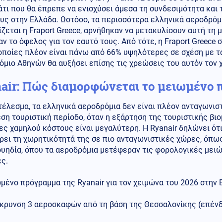
άτι που θα έπρεπε να ενισχύσει άμεσα τη συνδεσιμότητα και 
υς στην Ελλάδα. Ωστόσο, τα περισσότερα ελληνικά αεροδρόμι
ίζεται η Fraport Greece, αρνήθηκαν να μετακυλίσουν αυτή τη
ν το όφελος για τον εαυτό τους. Από τότε, η Fraport Greece 
 οποίες πλέον είναι πάνω από 66% υψηλότερες σε σχέση με τα
μιο Αθηνών θα αυξήσει επίσης τις χρεώσεις του αυτόν τον 
air: Πώς διαμορφώνεται το μειωμένο
έλεσμα, τα ελληνικά αεροδρόμια δεν είναι πλέον ανταγωνιστ
ση τουριστική περίοδο, όταν η εξάρτηση της τουριστικής βι
ες χαμηλού κόστους είναι μεγαλύτερη. Η Ryanair δηλώνει ότι
ει τη χωρητικότητά της σε πιο ανταγωνιστικές χώρες, όπως 
ουηδία, όπου τα αεροδρόμια μετέφεραν τις φορολογικές μει
ς.
μένο πρόγραμμα της Ryanair για τον χειμώνα του 2026 στην 
άκρυνση 3 αεροσκαφών από τη βάση της Θεσσαλονίκης (επένδ