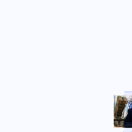
έκθεση: Μεγάλο Ιρανικό
μουσείο με καταρριφθέντα
MQ-9 Drones και Hermes 900
για να πικάρουν τον Τραμπ!