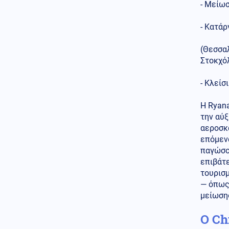
Κόσμος
- Μείωσ
07.08.2026 - 23:12
Η Ισπανία ξεκινά ελέγχους σε
ταξιδιώτες από την Ιταλία - Από
- Κατά
τα μεσάνυχτα του Σαββάτου
έως τις 7 Σεπτεμβρίου
(Θεσσαλ
Στοκχό
Κόσμος
07.08.2026 - 23:08
Μόλις ανακοινωθεί συμφωνία
για το Ορμούζ, θα τερματιστεί ο
- Κλείσ
ναυτικός αποκλεισμός στο Ιράν,
αναφέρει αξιωματούχος των
Η Ryana
ΗΠΑ
την αύξ
αεροσκα
Παγκοσμιοποίηση
επόμενα
07.08.2026 - 23:00
Βρετανο-Γαλλική κυριαρχία
παγώσο
των υπηρεσιών πληροφοριών
επιβάτε
MI6 - DGSE στην Ευρώπη - Οι
τουρισμ
μυστικές επιχειρήσεις και τα
— όπως
αποτελέσματά τους
μείωση
Κόσμος
07.08.2026 - 22:52
Ο Ch
Αραγτσί: Εξήρε τις ιρανικές
ένοπλες δυνάμεις και κάλεσε