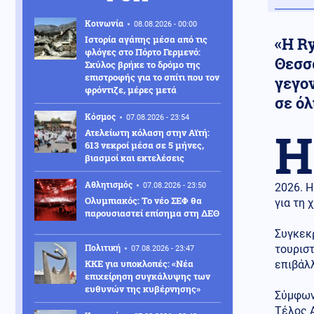
Κοινωνία
08.08.2026 - 00:00
Ιστορία αγάπης μέσα από τις
«Η Ry
φλόγες στο Πόρτο Γερμενό:
Θεσσα
Σκύλος βρήκε το δρόμο της
επιστροφής για το σπίτι που τον
γεγο
φρόντιζε, μέρες μετά
σε όλ
Κόσμος
07.08.2026 - 23:54
H
Ατελείωτη κόλαση στην Αϊτή:
613 νεκροί μέσα σε 5 μήνες,
βιασμοί και εκτελέσεις
Αθλητισμός
07.08.2026 - 23:50
2026. Η
Ολυμπιακός: Το νέο ΣΕΦ θα
για τη 
παρουσιαστεί επίσημα στη ΔΕΘ
Συγκεκ
Πολιτική
τουρισ
07.08.2026 - 23:47
ΚΚΕ για υποκλοπές: «Νέα
επιβάλλ
επιχείρηση συγκάλυψης των
ευθυνών της κυβέρνησης»
Σύμφωνα
Τέλος 