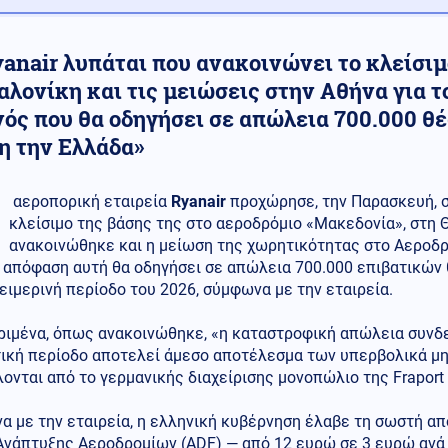
anair λυπάται που ανακοινώνει το κλείσιμ
λονίκη και τις μειώσεις στην Αθήνα για τ
νός που θα οδηγήσει σε απώλεια 700.000 θ
η την Ελλάδα»
αεροπορική εταιρεία
Ryanair
προχώρησε, την Παρασκευή, σ
κλείσιμο της βάσης της στο αεροδρόμιο «Μακεδονία», στη 
ανακοινώθηκε και η μείωση της χωρητικότητας στο Αεροδρ
 απόφαση αυτή θα οδηγήσει σε απώλεια 700.000 επιβατικών 
χειμερινή περίοδο του 2026, σύμφωνα με την εταιρεία.
ριμένα, όπως ανακοινώθηκε, «η καταστροφική απώλεια συνδ
τική περίοδο αποτελεί άμεσο αποτέλεσμα των υπερβολικά μ
ονται από το γερμανικής διαχείρισης μονοπώλιο της Fraport
 με την εταιρεία, η ελληνική κυβέρνηση έλαβε τη σωστή απ
Ανάπτυξης Αεροδρομίων (ADF) — από 12 ευρώ σε 3 ευρώ ανά 