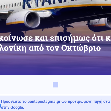
κοίνωσε και επισήμως ότι κ
λονίκη από τον Οκτώβριο
Προσθέστε το pentapostagma.gr ως προτιμώμενη πηγή στα
στην Google.