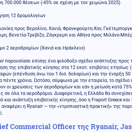
η 700.000 θέσεων (-45% σε σχέση με τον χειμώνα 2025)
ργηση 12 δρομολογίων
ονίκη προς Βερολίνο, Χανιά, Φρανκφούρτη-Χαν, Γκέτεμποργκ,
λμη, Βενετία-Τρεβίζο, Ζάγκρεμπ και Αθήνα προς Μιλάνο-Μπέ
ιμο 2 αεροδρομίων (Χανιά και Ηράκλειο)
ir παρουσίασε επίσης ένα φιλόδοξο σχέδιο ανάπτυξης προς 
ηση της επιβατικής κίνησης στα 12 εκατ. επιβάτες ετησίως 
φών (επένδυση άνω του 1 δισ. δολαρίων) και την έναρξη 5
 πέντε χρόνια. Ωστόσο, σύμφωνα με την εταιρεία, το σχέδιο 
υν οι χρεώσεις των αεροδρομίων και εάν η μείωση κατά 75%
ς σε όλα τα αεροδρόμια. Διαφορετικά, η Ελλάδα θα συνεχίσει
ό και ανάπτυξη επιβατικής κίνησης, όσο η Fraport Greece κα
 αναφέρει η Ryanair — την «ντροπιαστική πρακτική» της πα
ς.
ief Commercial Officer της Ryanair, J