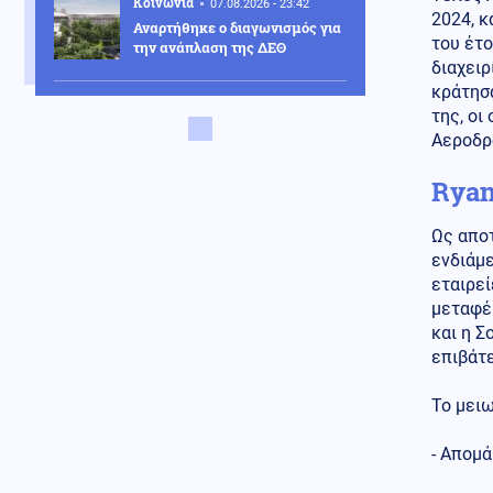
Κοινωνία
07.08.2026 - 23:42
2024, κ
Αναρτήθηκε ο διαγωνισμός για
του έτο
την ανάπλαση της ΔΕΘ
διαχειρ
κράτησα
Ελληνοτουρκικά
της, οι
07.08.2026 - 23:33
Αεροδρό
Νέο «γκριζάρισμα» στο Αιγαίο
από την Τουρκία, με αφορμή το
Χωροταξικό του Τουρισμού
Ryan
Κόσμος
07.08.2026 - 23:29
Ως αποτ
Κι όμως... Τα ΜΜΕ της Βόρειας
ενδιάμε
Κορέας προτείνουν σούπα με
εταιρεί
κρέας σκύλου, ως διέξοδο στον
μεταφέρ
καύσωνα
και η Σ
Κοινωνία
07.08.2026 - 23:18
επιβάτε
Νέα Αγχίαλος: 66χρονος
αυνανιζόταν
Το μειω
παρακολουθώντας την 13χρονη
γειτόνισσα του - Η ποινή που
- Απομ
του επιβλήθηκε