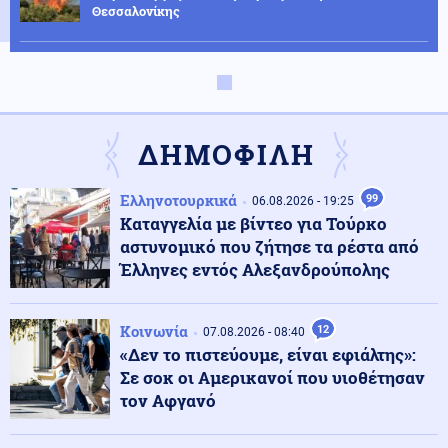
Θεσσαλονίκης
Αθλητισμός
08.08.2026 - 16:49
Στέφανος Τσιτσιπάς: Απόδραση στην Ελβετία με τη νέα
σύντροφό του
ΔΗΜΟΦΙΛΗ
Κόσμος
08.08.2026 - 16:40
Ελληνοτουρκικά
99
Η παραλία έγινε ακριβή υπόθεση: Πόσο κοστίζει μια
06.08.2026 - 19:25
μέρα δίπλα στη θάλασσα
Καταγγελία με βίντεο για Τούρκο
αστυνομικό που ζήτησε τα ρέστα από
Έλληνες εντός Αλεξανδρούπολης
Κόσμος
08.08.2026 - 16:37
Ιταλία: Όλες οι πόλεις στο υψηλότερο επίπεδο
προειδοποίησης για καύσωνα
Κοινωνία
12
07.08.2026 - 08:40
«Δεν το πιστεύουμε, είναι εφιάλτης»:
Σε σοκ οι Αμερικανοί που υιοθέτησαν
Κοινωνία
08.08.2026 - 16:25
τον Αφγανό
Πυρκαγιά σε χαμηλή βλάστηση στη Σίνδο
Θεσσαλονίκης