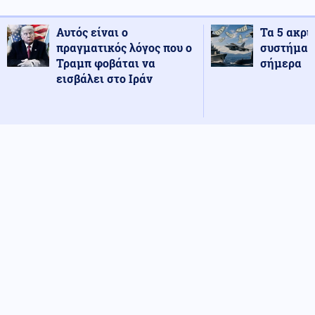
Αυτός είναι ο
Τα 5 ακρι
πραγματικός λόγος που ο
συστήματ
Τραμπ φοβάται να
σήμερα
εισβάλει στο Ιράν