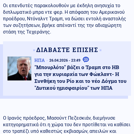
Οι επενδυτές παρακολουθούν με έκδηλη ανησυχία το
διπλωματικό μπρα ντε φερ. Η απόφαση του Αμερικανού
προέδρου, Ντόναλντ Τραμπ, να δώσει εντολή αναστολής
των συζητήσεων, βρήκε απέναντί της την αδιαχώρητη
στάση της Τεχεράνης.
ΔΙΑΒΑΣΤΕ ΕΠΙΣΗΣ
ΗΠΑ
23
26.04.2026 - 23:49
"Μπουρλότο" βάζει ο Τραμπ στο ΗΒ
για την κυριαρχία των Φώκλαντ- Η
Συνθήκη του Ρίο και το νέο Δόγμα του
"Δυτικού ημισφαιρίου" των ΗΠΑ
Ο Ιρανός πρόεδρος, Μασούντ Πεζεσκιάν, διεμήνυσε
κατηγορηματικά ότι η χώρα του δεν προτίθεται να καθίσει
στο τραπέζι υπό καθεστώς εκβιασμών, απειλών και