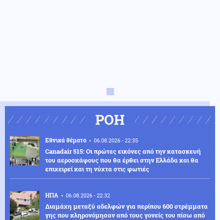
ΡΟΗ
Εθνικά θέματα
06.08.2026 - 22:35
Canadair 515: Οι πρώτες εικόνες από την κατασκευή
του αεροσκάφους που θα έρθει στην Ελλάδα και θα
επιχειρεί και τη νύχτα στις φωτιές
ΗΠΑ
06.08.2026 - 22:32
Διαμάχη μεταξύ αδελφών για περίπου 600 στρέμματα
γης που κληρονόμησαν από τους γονείς του πίσω από