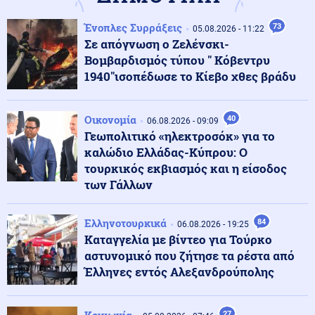
λειτουργίας του Μηχανισμού Ποινικών Δικαστηρίων
Ένοπλες Συρράξεις
73
05.08.2026 - 11:22
Κοινωνία
Σε απόγνωση ο Ζελένσκι-
06.08.2026 - 21:56
Mike: Τροχαίο ατύχημα για τον ράπερ, η ανάρτησή του
Βομβαρδισμός τύπου " Κόβεντρυ
1940"ισοπέδωσε το Κίεβο χθες βράδυ
Κόσμος
06.08.2026 - 21:55
Οικονομία
40
06.08.2026 - 09:09
Χανιά: Ερωτήματα για 75χρονη που έφυγε από το
Γεωπολιτικό «ηλεκτροσόκ» για το
αστυνομικό τμήμα και αργότερα βρέθηκε νεκρή σε
καλώδιο Ελλάδας-Κύπρου: Ο
χωράφι
τουρκικός εκβιασμός και η είσοδος
των Γάλλων
Κόσμος
06.08.2026 - 21:53
Σλοβακία: Νέο ιστορικό ρεκόρ με 42,2 βαθμούς εν
μέσω καύσωνα
Ελληνοτουρκικά
84
06.08.2026 - 19:25
Καταγγελία με βίντεο για Τούρκο
αστυνομικό που ζήτησε τα ρέστα από
Οικονομία
06.08.2026 - 21:50
Έλληνες εντός Αλεξανδρούπολης
Συντάξεις Σεπτεμβρίου 2026: Πότε οι πληρωμές –
Ημερομηνίες ανά ταμείο
27