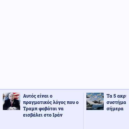
Αυτός είναι ο
Τα 5 ακρι
πραγματικός λόγος που ο
συστήματ
Τραμπ φοβάται να
σήμερα
εισβάλει στο Ιράν