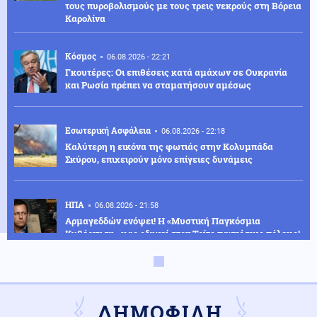
τους πυροβολισμούς με τους τρεις νεκρούς στη Βόρεια
Καρολίνα
Κόσμος
06.08.2026 - 22:21
Γκουτέρες: Οι επιθέσεις κατά αμάχων σε Ουκρανία
και Ρωσία πρέπει να σταματήσουν αμέσως
Εσωτερική Ασφάλεια
06.08.2026 - 22:18
Καλύτερη η εικόνα της φωτιάς στην Κολυμπάδα
Σκύρου, επιχειρούν μόνο επίγειες δυνάμεις
ΗΠΑ
06.08.2026 - 21:58
Αρμαγεδδών ενόψει! Η «Μυστική Παγκόσμια
Κυβέρνηση» μας οδηγεί στον Τρίτο παγκόσμιο πόλεμο!
Κόσμος
06.08.2026 - 21:57
Η Ελλάδα και ακόμη 8 χώρες μέλη του ΟΗΕ
ΔΗΜΟΦΙΛΗ
απορρίπτουν τον ισχυρισμό της Ρωσίας περί παύσης