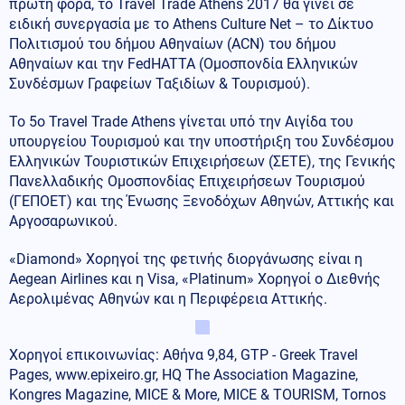
πρώτη φορά, το Travel Trade Athens 2017 θα γίνει σε
ειδική συνεργασία με το Athens Culture Net – το Δίκτυο
Πολιτισμού του δήμου Αθηναίων (ACN) του δήμου
Αθηναίων και την FedHATTA (Ομοσπονδία Ελληνικών
Συνδέσμων Γραφείων Ταξιδίων & Τουρισμού).
Το 5ο Travel Trade Athens γίνεται υπό την Αιγίδα του
υπουργείου Τουρισμού και την υποστήριξη του Συνδέσμου
Ελληνικών Τουριστικών Επιχειρήσεων (ΣΕΤΕ), της Γενικής
Πανελλαδικής Ομοσπονδίας Επιχειρήσεων Τουρισμού
(ΓΕΠΟΕΤ) και της Ένωσης Ξενοδόχων Αθηνών, Αττικής και
Αργοσαρωνικού.
«Diamond» Χορηγοί της φετινής διοργάνωσης είναι η
Aegean Airlines και η Visa, «Platinum» Χορηγοί o Διεθνής
Αερολιμένας Αθηνών και η Περιφέρεια Αττικής.
Χορηγοί επικοινωνίας: Αθήνα 9,84, GTP - Greek Travel
Pages, www.epixeiro.gr, HQ The Association Magazine,
Kongres Magazine, MICE & More, MICE & TOURISM, Tornos