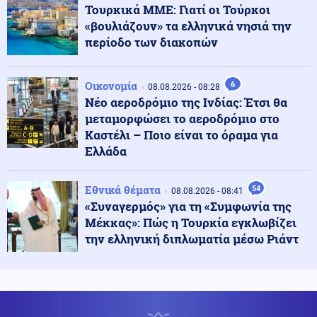
αποτελεσματικότητα της κυβερνητικής πολιτικής
Τουρκικά ΜΜΕ: Γιατί οι Τούρκοι
πρόληψης
«βουλιάζουν» τα ελληνικά νησιά την
περίοδο των διακοπών
Ελληνοτουρκικά
08.08.2026 - 20:58
ΕΚΤΑΚΤΟ!! «Πληροφορία βόμβα»: «Η Τουρκία θα
αναπτύξει μια μοίρα μαχητικών αεροσκαφών στη
Οικονομία
6
08.08.2026 - 08:28
Σαουδική Αραβία»
Νέο αεροδρόμιο της Ινδίας: Έτσι θα
μεταμορφώσει το αεροδρόμιο στο
Καστέλι – Ποιο είναι το όραμα για
Κόσμος
08.08.2026 - 20:55
Ελλάδα
"Θετικές οι συνομιλίες με το Ιράν", δήλωσε το Ομάν
Εθνικά θέματα
54
08.08.2026 - 08:41
«Συναγερμός» για τη «Συμφωνία της
08.08.2026 - 20:51
Μέκκας»: Πώς η Τουρκία εγκλωβίζει
Παραδοχή από τον πρώην Ουκρανό αρχιστράτηγο: «Η
Ρωσία θα διέλυε την Ευρώπη σε πόλεμο επί του
την ελληνική διπλωματία μέσω Ριάντ
πεδίου»
Εσωτερική Ασφάλεια
08.08.2026 - 20:47
Πυρκαγιά σε χαμηλή βλάστηση στη Μικρή Βίγλα της
Νάξου