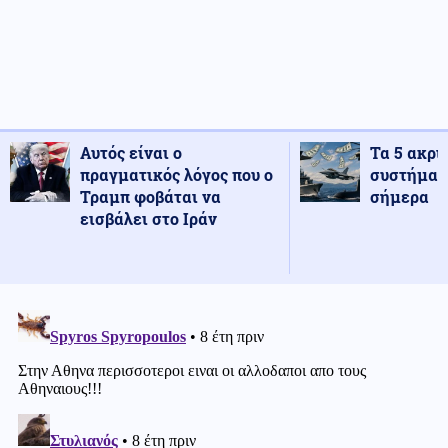
Αυτός είναι ο
Τα 5 ακρι
πραγματικός λόγος που ο
συστήματ
Τραμπ φοβάται να
σήμερα
εισβάλει στο Ιράν