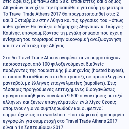
στις αφίξεις, με πάνω από 5 εκ. επισκέπτες και ο δήμος
Αθηναίων συνεχίζει την προσπάθεια για ακόμη ψηλότερα.
Το Travel Trade Athens 2017 θα πραγματοποιηθεί στις 2
και 3 Οκτωβρίου στην Αθήνα και τις εργασίες του –όπως
κάθε χρόνο– θα ανοίξει ο δήμαρχος Αθηναίων κ. Γιώργος
Καμίνης, υπογραμμίζοντας τη μεγάλη σημασία που έχει η
ενίσχυση του τουρισμού στην οικονομική αναζωογόνηση
και την ανάπτυξη της Αθήνας.
Στο 5ο Travel Trade Athens αναμένεται να συμμετάσχουν
περισσότεροι από 100 φιλοξενούμενοι διεθνείς
παράγοντες της τουριστικής βιομηχανίας (hosted buyers),
οι οποίοι θα καθίσουν στο ίδιο τραπέζι, σε προεπιλεγμένα
ραντεβού, με έλληνες επαγγελματίες (suppliers). Στις
τέσσερις προηγούμενες επιτυχημένες διοργανώσεις
πραγματοποιήθηκαν συνολικά 9.500 συναντήσεις μεταξύ
ελλήνων και ξένων επαγγελματιών, ενώ λίγες θέσεις
απομένουν για να συμπληρωθούν και οι φετινοί
συμμετέχοντες στο workshop. Η καταληκτική ημερομηνία
εγγραφών για συμμετοχή στο Travel Trade Athens 2017
είναι η 1η Σεπτεμβρίου 2017.