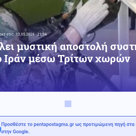
κε στις:
12.05.2026 - 21:34
ίλει μυστική αποστολή συσ
ο Ιράν μέσω Τρίτων χωρών
Προσθέστε το pentapostagma.gr ως προτιμώμενη πηγή στα
στην Google.