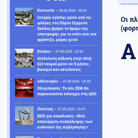
Κοινωνία
08.08.2026 - 00:00
Ιστορία αγάπης μέσα από τις
Οι π
φλόγες στο Πόρτο Γερμενό:
(φορ
Σκύλος βρήκε το δρόμο της
επιστροφής για το σπίτι που τον
φρόντιζε, μέρες μετά
Α
Κόσμος
07.08.2026 - 23:54
Ατελείωτη κόλαση στην Αϊτή:
613 νεκροί μέσα σε 5 μήνες,
βιασμοί και εκτελέσεις
Αθλητισμός
07.08.2026 - 23:50
Ολυμπιακός: Το νέο ΣΕΦ θα
παρουσιαστεί επίσημα στη ΔΕΘ
Πολιτική
07.08.2026 - 23:47
ΚΚΕ για υποκλοπές: «Νέα
επιχείρηση συγκάλυψης των
ευθυνών της κυβέρνησης»