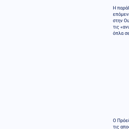
σε ενότητα τις μουσουλμανικές
Η παράδ
χώρες
επόμενε
Κόσμος
στην Ου
07.08.2026 - 22:46
Ακτιβίστριες ζητούν την
τις «αν
ακύρωση των συναυλιών του
όπλα σ
Τζάρεντ Λέτο στο Ηνωμένο
Βασίλειο, μετά τις κατηγορίες
για σεξουαλική κακοποίηση
Ένοπλες Συρράξεις
07.08.2026 - 22:37
Δύο νεκροί και έξι τραυματίες
από ρωσικές επιθέσεις σε
πέντε περιοχές της Ουκρανίας
Κοινωνία
07.08.2026 - 22:23
Πυρκαγιά σε ισόγειο
κατάστημα στο Παλαιό Φάληρο
Κοινωνία
07.08.2026 - 22:12
Ο Πρόε
Φίδι έκανε την εμφάνισή του
τις απο
σε Νοσοκομείο του Πύργου