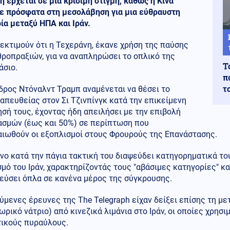
η έρχεται σε μια κρίσιμη στιγμή, καθώς η Κίνα
ε πρόσφατα στη μεσολάβηση για μια εύθραυστη
ία μεταξύ ΗΠΑ και Ιράν.
εκτιμούν ότι η Τεχεράνη, έκανε χρήση της παύσης
ροπραξιών, για να αναπληρώσει το οπλικό της
Τ
άσιο.
π
τ
δρος Ντόναλντ Τραμπ αναμένεται να θέσει το
απευθείας στον Σι Τζινπίνγκ κατά την επικείμενη
σή τους, έχοντας ήδη απειλήσει με την επιβολή
ασμών (έως και 50%) σε περίπτωση που
αιωθούν οι εξοπλισμοί στους Φρουρούς της Επανάστασης.
νο κατά την πάγια τακτική του διαψεύδει κατηγορηματικά το
μό του Ιράν, χαρακτηρίζοντάς τους "αβάσιμες κατηγορίες" κα
εύσει όπλα σε κανένα μέρος της σύγκρουσης.
μενες έρευνες της The Telegraph είχαν δείξει επίσης τη μ
ρικό νάτριο) από κινεζικά λιμάνια στο Ιράν, οι οποίες χρησι
τικούς πυραύλους.