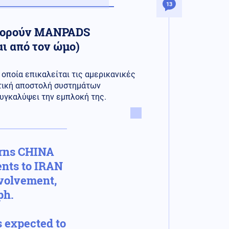
13
αφορούν MANPADS
ι από τον ώμο)
 οποία επικαλείται τις αμερικανικές
στική αποστολή συστημάτων
συγκαλύψει την εμπλοκή της.
arns CHINA
ents to IRAN
nvolvement,
ph.
 expected to