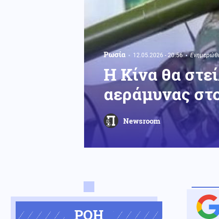
Ρωσία
12.05.2026 - 20:56
Ενημερώθη
H Κίνα θα στε
αεράμυνας στ
Newsroom
ΡΟΗ