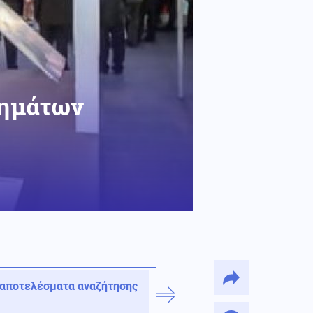
τημάτων
 αποτελέσματα αναζήτησης