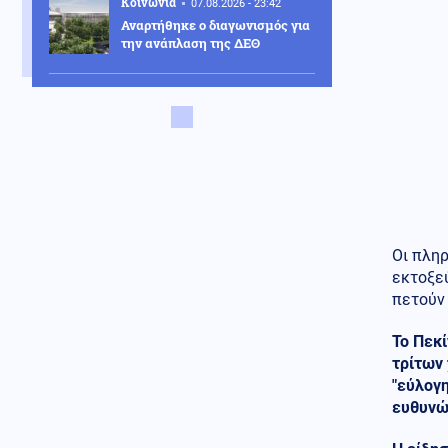
Κοινωνία
07.08.2026 - 23:42
Αναρτήθηκε ο διαγωνισμός για
την ανάπλαση της ΔΕΘ
Ελληνοτουρκικά
07.08.2026 - 23:33
Νέο «γκριζάρισμα» στο Αιγαίο
από την Τουρκία, με αφορμή το
Χωροταξικό του Τουρισμού
Κόσμος
07.08.2026 - 23:29
Κι όμως... Τα ΜΜΕ της Βόρειας
Κορέας προτείνουν σούπα με
Οι πλη
κρέας σκύλου, ως διέξοδο στον
εκτοξεύ
καύσωνα
πετούν
Κοινωνία
07.08.2026 - 23:18
Το Πεκ
Νέα Αγχίαλος: 66χρονος
αυνανιζόταν
τρίτων
παρακολουθώντας την 13χρονη
"εύλογ
γειτόνισσα του - Η ποινή που
ευθυνώ
του επιβλήθηκε