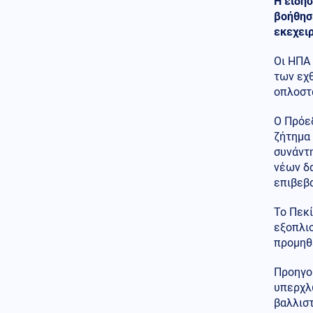
Η είδησ
Κόσμος
07.08.2026 - 23:12
βοήθησ
Η Ισπανία ξεκινά ελέγχους σε
εκεχειρ
ταξιδιώτες από την Ιταλία - Από
τα μεσάνυχτα του Σαββάτου
έως τις 7 Σεπτεμβρίου
Οι ΗΠΑ 
των εχθ
Κόσμος
07.08.2026 - 23:08
οπλοστ
Μόλις ανακοινωθεί συμφωνία
για το Ορμούζ, θα τερματιστεί ο
Ο Πρόε
ναυτικός αποκλεισμός στο Ιράν,
ζήτημα 
αναφέρει αξιωματούχος των
ΗΠΑ
συνάντη
νέων δ
Παγκοσμιοποίηση
επιβεβ
07.08.2026 - 23:00
Βρετανο-Γαλλική κυριαρχία
Το Πεκί
των υπηρεσιών πληροφοριών
εξοπλισ
MI6 - DGSE στην Ευρώπη - Οι
μυστικές επιχειρήσεις και τα
προμηθ
αποτελέσματά τους
Προηγού
Κόσμος
07.08.2026 - 22:52
υπερχλω
Αραγτσί: Εξήρε τις ιρανικές
βαλλισ
ένοπλες δυνάμεις και κάλεσε