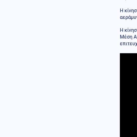
σκορπίζοντας τον πανικό
Η κίνησ
(Εικόνες)
αεράμυν
Κόσμος
07.08.2026 - 22:05
Ούρσουλα Φον ντερ Λάιεν:
Η κίνησ
«Χαιρετίζω το νέο πακέτο
Μέση Αν
κυρώσεων κατά της Ρωσίας
επιτευχ
από τη Γερουσία των ΗΠΑ»
ΗΠΑ
07.08.2026 - 22:02
Ταινία τρόμου στον Ιλινόις των
ΗΠΑ: 15χρονος ντυμένος
κλόουν κατηγορείται για
δολοφονία 78χρονου (Βίντεο)
07.08.2026 - 22:00
ΟΥΚΡΑΝΟΙ ΕΠΙΣΤΗΜΟΝΕΣ
«ανακάλυψαν» βάσεις
εκτόξευσης UFO στο φεγγάρι
Ένοπλες Συρράξεις
07.08.2026 - 22:00
Οι Ιρανοί φρουροί άνοιξαν