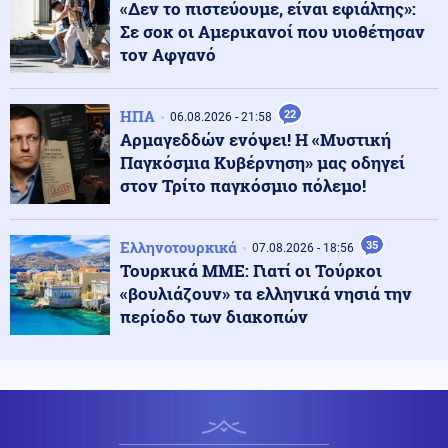
«Δεν το πιστεύουμε, είναι εφιάλτης»:
Σε σοκ οι Αμερικανοί που υιοθέτησαν
Κοινωνία
τον Αφγανό
08.08.2026 - 17:15
Κηφισός: Νέος οδικός άξονας 40 χλμ. υπόσχεται
«ανάσα» στην καθημερινή κίνηση
ΗΠΑ
22
06.08.2026 - 21:58
Αρμαγεδδών ενόψει! Η «Μυστική
Πολιτική
08.08.2026 - 17:10
Παγκόσμια Κυβέρνηση» μας οδηγεί
Γεωργιάδης από Γ.Ν. Ρόδου: «Πράσινο φως» για το
στον Τρίτο παγκόσμιο πόλεμο!
Ακτινοθεραπευτικό Κέντρο
Ελληνοτουρκικά
35
07.08.2026 - 18:56
08.08.2026 - 17:00
Τουρκικά ΜΜΕ: Γιατί οι Τούρκοι
ΟΛΑ ΣΤΗΝ ΦΟΡΑ! Ρώσοι χάκερς ανακάλυψαν
«βουλιάζουν» τα ελληνικά νησιά την
απόρρητο σχέδιο του ΝΑΤΟ για επίθεση στην Μόσχα
περίοδο των διακοπών
Ένοπλες Συρράξεις
08.08.2026 - 16:56
Ουκρανία: Ρωσική κατάληψη οικισμού στο Χάρκοβο
και επίθεση σε πλοίο με πυρομαχικά