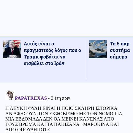
Αυτός είναι ο
Τα 5 ακρι
πραγματικός λόγος που ο
συστήματ
Τραμπ φοβάται να
σήμερα
εισβάλει στο Ιράν