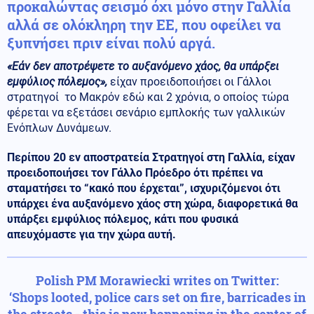
προκαλώντας σεισμό όχι μόνο στην Γαλλία
αλλά σε ολόκληρη την ΕΕ, που οφείλει να
ξυπνήσει πριν είναι πολύ αργά.
«Εάν δεν αποτρέψετε το αυξανόμενο χάος, θα υπάρξει
εμφύλιος πόλεμος»,
είχαν προειδοποιήσει οι Γάλλοι
στρατηγοί το Μακρόν εδώ και 2 χρόνια, ο οποίος τώρα
φέρεται να εξετάσει σενάριο εμπλοκής των γαλλικών
Ενόπλων Δυνάμεων.
Περίπου 20 εν αποστρατεία Στρατηγοί στη Γαλλία, είχαν
προειδοποιήσει τον Γάλλο Πρόεδρο ότι πρέπει να
σταματήσει το “κακό που έρχεται”, ισχυριζόμενοι ότι
υπάρχει ένα αυξανόμενο χάος στη χώρα, διαφορετικά θα
υπάρξει εμφύλιος πόλεμος, κάτι που φυσικά
απευχόμαστε για την χώρα αυτή.
Polish PM Morawiecki writes on Twitter:
‘Shops looted, police cars set on fire, barricades in
the streets - this is now happening in the center of