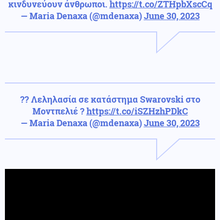
κινδυνεύουν άνθρωποι.
https://t.co/ZTHpbXscCq
— Maria Denaxa (@mdenaxa)
June 30, 2023
?? Λεληλασία σε κατάστημα Swarovski στο
Μοντπελιέ ?
https://t.co/iSZHzhPDkC
— Maria Denaxa (@mdenaxa)
June 30, 2023