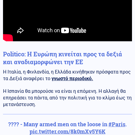
Politico: Η Ευρώπη κινείται προς τα δεξιά
και αναδιαμορφώνει την ΕΕ
Η Ιταλία, η Φινλανδία, η Ελλάδα κινήθηκαν πρόσφατα προς
τα Δεξιά αναφέρει το
γνωστό περιοδικό.
Η Ισπανία θα μπορούσε να είναι η επόμενη. Η αλλαγή θα
επηρεάσει τα πάντα, από την πολιτική για το κλίμα έως τη
μετανάστευση.
???? - Many armed men on the loose in
#Paris
.
pic.twitter.com/8k0mXv5Y6K