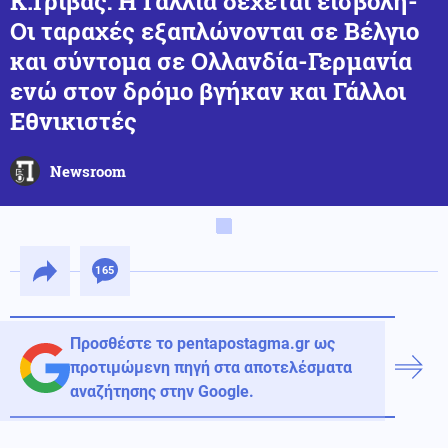
Κ.Γρίβας: Η Γαλλία δέχεται εισβολή-
Οι ταραχές εξαπλώνονται σε Βέλγιο
και σύντομα σε Ολλανδία-Γερμανία
ενώ στον δρόμο βγήκαν και Γάλλοι
Εθνικιστές
Newsroom
165
Προσθέστε το pentapostagma.gr ως
προτιμώμενη πηγή στα αποτελέσματα
αναζήτησης στην Google.