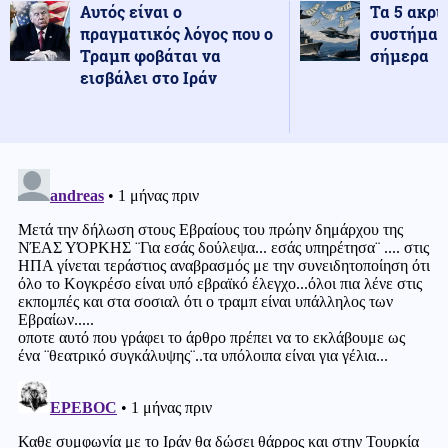
Αυτός είναι ο
Τα 5 ακρι
πραγματικός λόγος που ο
συστήματ
Τραμπ φοβάται να
σήμερα
εισβάλει στο Ιράν