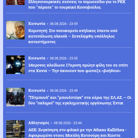
Ελληνοτουρκικές σχέσεις το νομοσχέδιο για το PKK
που "πέρασε" το τουρκικό Κοινοβούλιο;
Κοινωνία
08.08.2026 - 23:59
Κομοτηνή: Στο νοσοκομείο ανήλικος έπειτα από
κατανάλωση αλκοόλ – Συνελήφθη υπάλληλος
καταστήματος
Κοινωνία
08.08.2026 - 23:55
24χρονος κλείδωσε 17χρονη πρώην φίλη του σε σπίτι
στα Χανιά – Την άκουσαν που φώναζε «βοήθεια»
Κοινωνία
08.08.2026 - 23:49
”Πίτμπουλ” και ”μπουλντόγκ” στα χέρια της ΕΛ.ΑΣ. – Οι
δύο ”σκληροί” της εγκληματικής οργάνωσης Έντικ
Αθλητισμός
08.08.2026 - 23:44
ΑΕΚ: Συγκίνηση στο φιλικό με την Athens Kallithea -
Αφιερωμένο στους Μιχάλη Κατσούρη και Κώστα