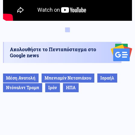
Ακολουθήστε το Πενταπόσταγμα στο
Google news
Μέση Ανατολή
Μπενιαμίν Νετανιάχου
Ισραήλ
Ντόναλντ Τραμπ
Ιράν
ΗΠΑ