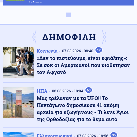
Λιάκκα
Πολιτική
08.08.2026 - 23:38
Κωνσταντοπούλου: Το έγκλημα των υποκλοπών
αποτελεί έγκλημα κατά της Δημοκρατίας - Η ανάρτησή
ΔΗΜΟΦΙΛΗ
της
Κοινωνία
12
07.08.2026 - 08:40
Κόσμος
08.08.2026 - 23:25
«Δεν το πιστεύουμε, είναι εφιάλτης»:
Τους "την έσκασε" άθελά του ο Ρονάλντο: Πλήθος
Σε σοκ οι Αμερικανοί που υιοθέτησαν
κόσμου στη Μαδέρα για το γάμο, αλλά τελικά
παντρευόταν άλλο ζευγάρι
τον Αφγανό
Κοινωνία
08.08.2026 - 23:15
ΗΠΑ
63
08.08.2026 - 18:04
Συγκλονιστικό τροχαίο: Αυτοκίνητο συγκρούστηκε με
Μας τρέλαναν με τα UFO!! Το
μηχανή αστυνομικών της ΔΙΑΣ στο Λαγονήσι
Πεντάγωνο δημοσίευσε 41 ακόμη
αρχεία για εξωγήινους - Τι λένε Άγιοι
της Ορθοδοξίας για το θέμα αυτό
Ένοπλες Συρράξεις
08.08.2026 - 23:06
Καταγγελία για νυχτερινή είσοδο ισραηλινών
στρατευμάτων σε χωριό του Λιβάνου - Τι απαντά το
Ελληνοτουρκικά
35
07.08.2026 - 18:56