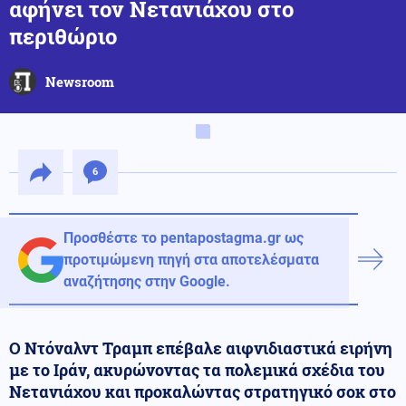
αφήνει τον Νετανιάχου στο
περιθώριο
Newsroom
6
Προσθέστε το pentapostagma.gr ως
προτιμώμενη πηγή στα αποτελέσματα
αναζήτησης στην Google.
Ο Ντόναλντ Τραμπ επέβαλε αιφνιδιαστικά ειρήνη
με το Ιράν, ακυρώνοντας τα πολεμικά σχέδια του
Νετανιάχου και προκαλώντας στρατηγικό σοκ στο