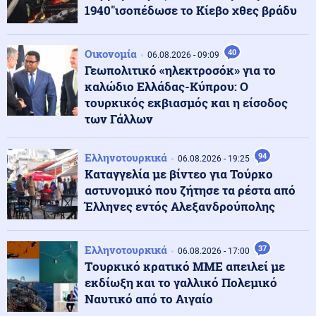
1940"ισοπέδωσε το Κίεβο χθες βράδυ
Κόσμος
06.08.2026 - 23:14
Επιβεβαιώνεται η ανοδική τάση της AfD στη Γερμανία:
Οικονομία
40
06.08.2026 - 09:09
Στο 28% ανέβηκε, βυθίζεται η δημοτικότητα του Μερτς
Γεωπολιτικό «ηλεκτροσόκ» για το
καλώδιο Ελλάδας-Κύπρου: Ο
τουρκικός εκβιασμός και η είσοδος
Κόσμος
06.08.2026 - 23:07
των Γάλλων
Ξεκινά δελτίο νερού στο Πουέρτο Ρίκο λόγω της
ξηρασίας
Ελληνοτουρκικά
94
06.08.2026 - 19:25
Καταγγελία με βίντεο για Τούρκο
Κοινωνία
06.08.2026 - 23:06
αστυνομικό που ζήτησε τα ρέστα από
Διατάχθηκε ΕΔΕ για τους αστυνομικούς που
Έλληνες εντός Αλεξανδρούπολης
εμπλέκονται στην υπόθεση της 75χρονης στα Χανιά
Ελληνοτουρκικά
37
06.08.2026 - 17:00
Κόσμος
06.08.2026 - 23:04
Tουρκικό κρατικό ΜΜΕ απειλεί με
Τουρκία: Σχέδιο διάσωσης για δύο ιστορικά ορθόδοξα
εκδίωξη και το γαλλικό Πολεμικό
μοναστήρια της Τραπεζούντας
Ναυτικό από το Αιγαίο