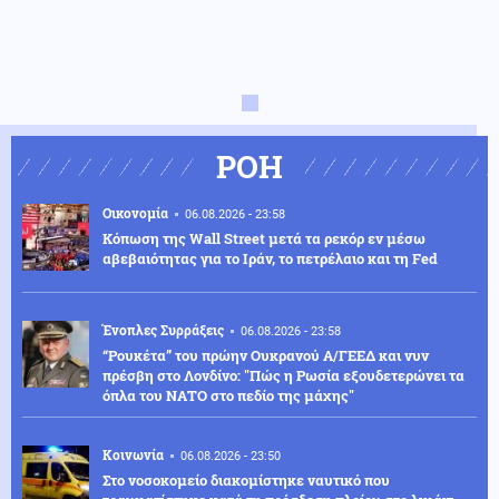
ΡΟΗ
Οικονομία
06.08.2026 - 23:58
Κόπωση της Wall Street μετά τα ρεκόρ εν μέσω
αβεβαιότητας για το Ιράν, το πετρέλαιο και τη Fed
Ένοπλες Συρράξεις
06.08.2026 - 23:58
“Ρουκέτα” του πρώην Ουκρανού Α/ΓΕΕΔ και νυν
πρέσβη στο Λονδίνο: "Πώς η Ρωσία εξουδετερώνει τα
όπλα του ΝΑΤΟ στο πεδίο της μάχης"
Κοινωνία
06.08.2026 - 23:50
Στο νοσοκομείο διακομίστηκε ναυτικό που