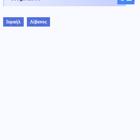
Ισραήλ
Λίβανος