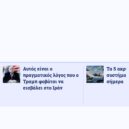
Αυτός είναι ο
Τα 5 ακρι
πραγματικός λόγος που ο
συστήματ
Τραμπ φοβάται να
σήμερα
εισβάλει στο Ιράν