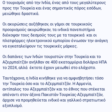
Ο τουρισμός από την Ινδία, ένας από τους μεγαλύτερους
προς την Τουρκία και ένας σημαντικός πόρος εσόδων,
μειώθηκε δραστικά.
Οι ακυρώσεις αυξήθηκαν, οι γάμοι σε τουρκικούς
προορισμούς ακυρώθηκαν, τα ινδικά πανεπιστήμια
διέκοψαν τους δεσμούς τους με τα τουρκικά και οι
πλατφόρμες ηλεκτρονικού εμπορίου ένιωσαν την ανάγκη
να εγκαταλείψουν τις τουρκικές μάρκες.
Οι δαπάνες των Ινδών τουριστών στην Τουρκία και το
Αζερμπαϊτζάν ανήλθαν σε 400 εκατομμύρια δολάρια ΗΠΑ
το 2024, αλλά έκτοτε έχουν μειωθεί στο ελάχιστο.
Ταυτόχρονα, η Ινδία κινήθηκε για να αμφισβητήσει τόσο
την Τουρκία όσο και το Αζερμπαϊτζάν. Η Αρμενία,
αντίπαλος του Αζερμπαϊτζάν και το έθνος που στέκεται
απέναντι στον άξονα Πακιστάν-Τουρκίας-Αζερμπαϊτζάν,
άρχισε να προμηθεύεται ινδικό και γαλλικό στρατιωτικό
εξοπλισμό.