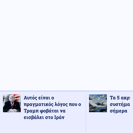
Αυτός είναι ο
Τα 5 ακρι
πραγματικός λόγος που ο
συστήματ
Τραμπ φοβάται να
σήμερα
εισβάλει στο Ιράν