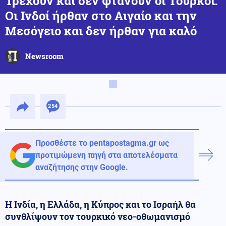
Τρέχουν και δεν φτάνουν οι Τούρκοι:
Οι Ινδοί ήρθαν στο Αιγαίο και την
Μεσόγειο και δεν ήρθαν για καλό
Newsroom
254
Προσθέστε το pentapostagma.gr ως
προτιμώμενη πηγή στα αποτελέσματα
αναζήτησης στην Google.
Η Ινδία, η Ελλάδα, η Κύπρος και το Ισραήλ θα
συνθλίψουν τον τουρκικό νεο-οθωμανισμό