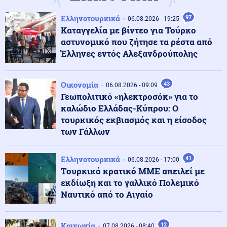
Ελληνοτουρκικά
97
06.08.2026 - 19:25
Κόσμος
07.08.2026 - 22:52
Καταγγελία με βίντεο για Τούρκο
Αραγτσί: Εξήρε τις ιρανικές ένοπλες δυνάμεις και
αστυνομικό που ζήτησε τα ρέστα από
κάλεσε σε ενότητα τις μουσουλμανικές χώρες
Έλληνες εντός Αλεξανδρούπολης
Κόσμος
07.08.2026 - 22:46
Οικονομία
43
06.08.2026 - 09:09
Ακτιβίστριες ζητούν την ακύρωση των συναυλιών του
Γεωπολιτικό «ηλεκτροσόκ» για το
Τζάρεντ Λέτο στο Ηνωμένο Βασίλειο, μετά τις
κατηγορίες για σεξουαλική κακοποίηση
καλώδιο Ελλάδας-Κύπρου: Ο
τουρκικός εκβιασμός και η είσοδος
των Γάλλων
Ένοπλες Συρράξεις
07.08.2026 - 22:37
Δύο νεκροί και έξι τραυματίες από ρωσικές επιθέσεις
σε πέντε περιοχές της Ουκρανίας
Ελληνοτουρκικά
41
06.08.2026 - 17:00
Tουρκικό κρατικό ΜΜΕ απειλεί με
εκδίωξη και το γαλλικό Πολεμικό
Κοινωνία
07.08.2026 - 22:23
Ναυτικό από το Αιγαίο
Πυρκαγιά σε ισόγειο κατάστημα στο Παλαιό Φάληρο
Κοινωνία
12
07.08.2026 - 08:40