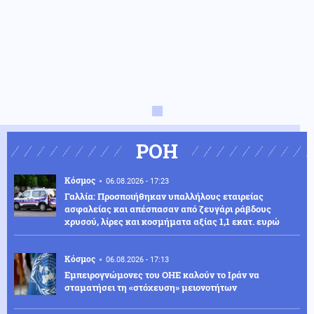
ΡΟΗ
Κόσμος
06.08.2026 - 17:23
Γαλλία: Προσποιήθηκαν υπαλλήλους εταιρείας
ασφαλείας και απέσπασαν από ζευγάρι ράβδους
χρυσού, λίρες και κοσμήματα αξίας 1,1 εκατ. ευρώ
Κόσμος
06.08.2026 - 17:13
Εμπειρογνώμονες του ΟΗΕ καλούν το Ιράν να
σταματήσει τη «στόχευση» μειονοτήτων