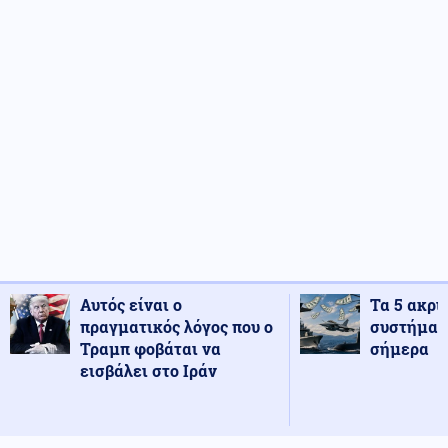
Αυτός είναι ο
Τα 5 ακρι
πραγματικός λόγος που ο
συστήματ
Τραμπ φοβάται να
σήμερα
εισβάλει στο Ιράν