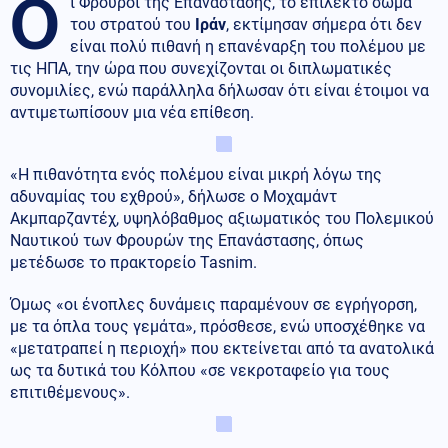
Ο
ι Φρουροί της Επανάστασης, το επίλεκτο σώμα
του στρατού του
Ιράν
, εκτίμησαν σήμερα ότι δεν
είναι πολύ πιθανή η επανέναρξη του πολέμου με
τις ΗΠΑ, την ώρα που συνεχίζονται οι διπλωματικές
συνομιλίες, ενώ παράλληλα δήλωσαν ότι είναι έτοιμοι να
αντιμετωπίσουν μια νέα επίθεση.
«Η πιθανότητα ενός πολέμου είναι μικρή λόγω της
αδυναμίας του εχθρού», δήλωσε ο Μοχαμάντ
Ακμπαρζαντέχ, υψηλόβαθμος αξιωματικός του Πολεμικού
Ναυτικού των Φρουρών της Επανάστασης, όπως
μετέδωσε το πρακτορείο Tasnim.
Όμως «οι ένοπλες δυνάμεις παραμένουν σε εγρήγορση,
με τα όπλα τους γεμάτα», πρόσθεσε, ενώ υποσχέθηκε να
«μετατραπεί η περιοχή» που εκτείνεται από τα ανατολικά
ως τα δυτικά του Κόλπου «σε νεκροταφείο για τους
επιτιθέμενους».