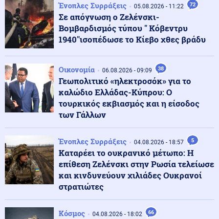
Ένοπλες Συρράξεις
72
05.08.2026 - 11:22
Κοινωνία
06.08.2026 - 16:17
Σε απόγνωση ο Ζελένσκι-
Άνδρας επιδείκνυε τα γεννητικά του όργανα σε
Βομβαρδισμός τύπου " Κόβεντρυ
ανήλικα στον Άβαντα
1940"ισοπέδωσε το Κίεβο χθες βράδυ
Κόσμος
06.08.2026 - 16:11
Οικονομία
38
06.08.2026 - 09:09
Στα άκρα η σύγκρουση: Σφοδρά ουκρανικά πλήγματα
Γεωπολιτικό «ηλεκτροσόκ» για το
σε ενεργειακές υποδομές της Ρωσίας – Μαύρα
σύννεφα καπνού στο Γιαροσλάβλ
καλώδιο Ελλάδας-Κύπρου: Ο
τουρκικός εκβιασμός και η είσοδος
των Γάλλων
Κόσμος
06.08.2026 - 16:01
Γερμανία: Drone-βόμβα βρέθηκε δίπλα σε Antonov που
μετέφερε πυρομαχικά
Ένοπλες Συρράξεις
5
04.08.2026 - 18:57
Καταρέει το ουκρανικό μέτωπο: Η
επίθεση Ζελένσκι στην Ρωσία τελείωσε
Κοινωνία
06.08.2026 - 15:48
και κινδυνεύουν χιλιάδες Ουκρανοί
Θανατηφόρα επιδρομή για καλώδια στον Άγιο Στέφανο:
στρατιώτες
72χρονος βρέθηκε νεκρός σε ΙΧ – Έφυγαν και τον
άφησαν οι δύο συνεργοί του
Κόσμος
66
04.08.2026 - 18:02