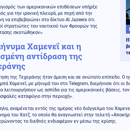
ογισμός των αμερικανικών επιθέσεων υπήρξε
ός για την ιρανική πλευρά, με πηγή από την
η να επιβεβαιώνει στο δίκτυο Al Jazeera ότι
οί στρατιώτες του ναυτικού των Φρουρών της
τασης σκοτώθηκαν».
Η
μήνυμα Χαμενεΐ και η
β
τ
ισμένη αντίδραση της
εράνης
ηση της Τεχεράνης ήταν άμεση και σε ανώτατο επίπεδο. Ο ηγ
πά Χαμενεΐ, με μήνυμά του στο Telegram, διεμήνυσε ότι οι 
α λειτουργήσουν ως ασπίδα για τις αμερικανικές βάσεις, το
ασφαλές καταφύγιο στην περιοχή».
λα, αναμένεται εντός της ημέρας νέο διάγγελμα του Χαμενε
νημα του Χατζ, το οποίο θα αναγνωστεί στην τελετή «Αποκή
τρώνοντας το διεθνές ενδιαφέρον εν μέσω της κρίσης.