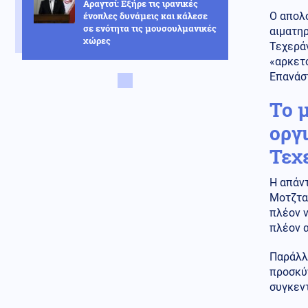
Αραγτσί: Εξήρε τις ιρανικές
ένοπλες δυνάμεις και κάλεσε
Ο απολ
σε ενότητα τις μουσουλμανικές
αιματηρ
χώρες
Τεχεράν
«αρκετ
Κόσμος
07.08.2026 - 22:46
Επανάσ
Ακτιβίστριες ζητούν την
ακύρωση των συναυλιών του
Το 
Τζάρεντ Λέτο στο Ηνωμένο
Βασίλειο, μετά τις κατηγορίες
οργ
για σεξουαλική κακοποίηση
Τεχ
Ένοπλες Συρράξεις
07.08.2026 - 22:37
Η απάντ
Δύο νεκροί και έξι τραυματίες
από ρωσικές επιθέσεις σε
Μοτζταμ
πέντε περιοχές της Ουκρανίας
πλέον ν
πλέον 
Κοινωνία
07.08.2026 - 22:23
Πυρκαγιά σε ισόγειο
Παράλλη
κατάστημα στο Παλαιό Φάληρο
προσκύ
συγκεν
Κοινωνία
07.08.2026 - 22:12