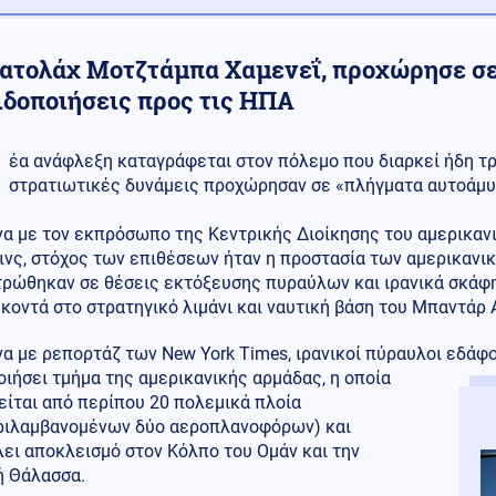
ιατολάχ Μοτζτάμπα Χαμενεΐ, προχώρησε σε
ιδοποιήσεις προς τις ΗΠΑ
έα ανάφλεξη καταγράφεται στον πόλεμο που διαρκεί ήδη τρ
στρατιωτικές δυνάμεις προχώρησαν σε «πλήγματα αυτοάμυνα
α με τον εκπρόσωπο της Κεντρικής Διοίκησης του αμερικαν
κινς, στόχος των επιθέσεων ήταν η προστασία των αμερικαν
τρώθηκαν σε θέσεις εκτόξευσης πυραύλων και ιρανικά σκάφη
κοντά στο στρατηγικό λιμάνι και ναυτική βάση του Μπαντάρ 
α με ρεπορτάζ των New York Times, ιρανικοί πύραυλοι εδάφ
ιήσει τμήμα της αμερικανικής αρμάδας, η οποία
ίται από περίπου 20 πολεμικά πλοία
ριλαμβανομένων δύο αεροπλανοφόρων) και
ει αποκλεισμό στον Κόλπο του Ομάν και την
ή Θάλασσα.