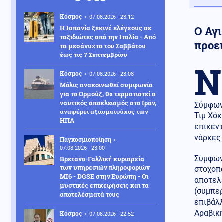
Κόσμος
07.08.2026 - 23:12
Η Ισπανία ξεκινά ελέγχους σε
Ο Αγ
ταξιδιώτες από την Ιταλία - Από
προε
τα μεσάνυχτα του Σαββάτου
έως τις 7 Σεπτεμβρίου
Ν
Κόσμος
07.08.2026 - 23:08
Μόλις ανακοινωθεί συμφωνία
για το Ορμούζ, θα τερματιστεί ο
ναυτικός αποκλεισμός στο Ιράν,
Σύμφων
αναφέρει αξιωματούχος των
Τιμ Χό
ΗΠΑ
επικεν
νάρκες 
Παγκοσμιοποίηση
07.08.2026 - 23:00
Σύμφων
Βρετανο-Γαλλική κυριαρχία
των υπηρεσιών πληροφοριών
στοχοπο
MI6 - DGSE στην Ευρώπη - Οι
αποτελε
μυστικές επιχειρήσεις και τα
(συμπε
αποτελέσματά τους
επιβάλλ
Αραβικ
Κόσμος
07.08.2026 - 22:52