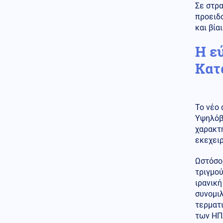
Φίδι έκανε την εμφάνισή του
Σε στρ
σε Νοσοκομείο του Πύργου
προειδο
σκορπίζοντας τον πανικό
και βία
(Εικόνες)
Η ε
Κόσμος
07.08.2026 - 22:05
Ούρσουλα Φον ντερ Λάιεν:
Κατ
«Χαιρετίζω το νέο πακέτο
κυρώσεων κατά της Ρωσίας
από τη Γερουσία των ΗΠΑ»
Το νέο 
ΗΠΑ
07.08.2026 - 22:02
Υψηλόβ
Ταινία τρόμου στον Ιλινόις των
ΗΠΑ: 15χρονος ντυμένος
χαρακτ
κλόουν κατηγορείται για
εκεχειρ
δολοφονία 78χρονου (Βίντεο)
Ωστόσο,
07.08.2026 - 22:00
τριγμο
ΟΥΚΡΑΝΟΙ ΕΠΙΣΤΗΜΟΝΕΣ
ιρανικ
«ανακάλυψαν» βάσεις
εκτόξευσης UFO στο φεγγάρι
συνομιλ
τερματ
Ένοπλες Συρράξεις
των ΗΠΑ
07.08.2026 - 22:00