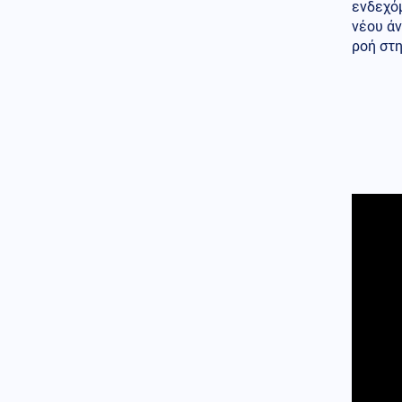
ενδεχό
Οι Ιρανοί φρουροί άνοιξαν
νέου ά
έκθεση: Μεγάλο Ιρανικό
μουσείο με καταρριφθέντα
ροή στη
MQ-9 Drones και Hermes 900
για να πικάρουν τον Τραμπ!
Οικονομία
07.08.2026 - 21:49
ΟΗΕ: Σε υψηλό άνω των 3 ετών
οι παγκόσμιες τιμές τροφίμων
– Πιέζει ο πόλεμος και οι
καιρικές συνθήκες
Ενέργεια
07.08.2026 - 21:44
ΔΕΗ: Νέα συμφωνία για
χαρτοφυλάκιο έργων ΑΠΕ άνω
των 2 GW σε Πολωνία και
Ουγγαρία
Εσωτερική Ασφάλεια
07.08.2026 - 21:30
Φωτιά στην περιοχή Αχλαδιά
της Σητείας