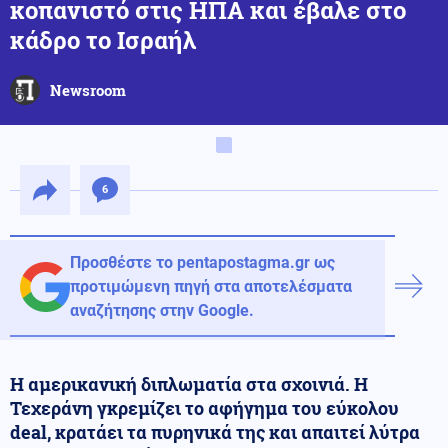
κοπανιστό στις ΗΠΑ και έβαλε στο
κάδρο το Ισραήλ
Newsroom
6
Προσθέστε το pentapostagma.gr ως
προτιμώμενη πηγή στα αποτελέσματα
αναζήτησης στην Google.
Η αμερικανική διπλωματία στα σχοινιά. Η
Τεχεράνη γκρεμίζει το αφήγημα του εύκολου
deal, κρατάει τα πυρηνικά της και απαιτεί λύτρα