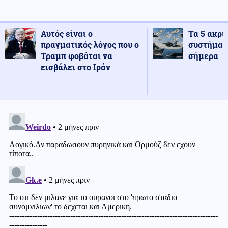
Αυτός είναι ο
Τα 5 ακρι
πραγματικός λόγος που ο
συστήματ
Τραμπ φοβάται να
σήμερα
εισβάλει στο Ιράν