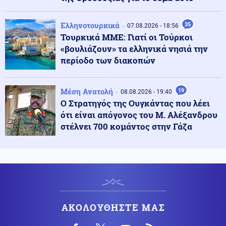
Καταγγελία για νυχτερινή είσοδο ισραηλινών
στρατευμάτων σε χωριό του Λιβάνου - Τι απαντά το
Ελληνοτουρκικά
35
07.08.2026 - 18:56
Ισραήλ
Τουρκικά ΜΜΕ: Γιατί οι Τούρκοι
«βουλιάζουν» τα ελληνικά νησιά την
Ελληνοτουρκικά
08.08.2026 - 23:00
περίοδο των διακοπών
Ανάλυση: Η Ελληνική αντίδραση μετά την τριμερή
συμφωνία Τουρκίας-Πακιστάν-Σ. Αραβίας στη Μέκκα
Μέση Ανατολή
19
08.08.2026 - 19:40
Ο Στρατηγός της Ουγκάντας που λέει
Κόσμος
08.08.2026 - 22:53
ότι είναι απόγονος του Μ. Αλέξανδρου
Η Τουρκία ζητά "μορατόριουμ" Ρωσίας - Ουκρανίας
στέλνει 700 κομάντος στην Γάζα
στις επιθέσεις κατά εμπορικών πλοίων στη Μαύρη
Θάλασσα
Κόσμος
08.08.2026 - 22:41
Η Βουλγαρία κατηγορεί το Κίεβο για την πτώση drone -
«Μη εσκεμμένο συμβάν» απαντούν οι Ουκρανοί
ΑΚΟΛΟΥΘΗΣΤΕ ΜΑΣ
Κόσμος
08.08.2026 - 22:36