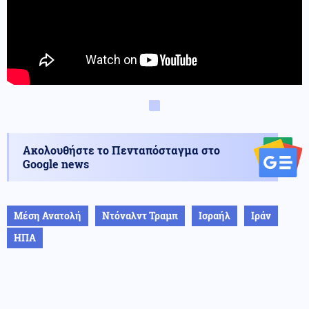
Ακολουθήστε το Πενταπόσταγμα στο
Google news
Μέση Ανατολή
Ντόναλντ Τραμπ
Ισραήλ
Ιράν
ΗΠΑ