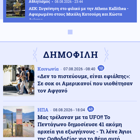
Αθλητισμός
08.08.2026 - 23:44
ΑΕΚ: Συγκίνηση στο φιλικό με την Athens Kallithea -
Αφιερωμένο στους Μιχάλη Κατσούρη και Κώστα
Λιάκκα
Πολιτική
08.08.2026 - 23:38
Κωνσταντοπούλου: Το έγκλημα των υποκλοπών
αποτελεί έγκλημα κατά της Δημοκρατίας - Η ανάρτησή
ΔΗΜΟΦΙΛΗ
της
Κοινωνία
12
07.08.2026 - 08:40
Κόσμος
08.08.2026 - 23:25
«Δεν το πιστεύουμε, είναι εφιάλτης»:
Τους "την έσκασε" άθελά του ο Ρονάλντο: Πλήθος
Σε σοκ οι Αμερικανοί που υιοθέτησαν
κόσμου στη Μαδέρα για το γάμο, αλλά τελικά
παντρευόταν άλλο ζευγάρι
τον Αφγανό
Κοινωνία
08.08.2026 - 23:15
ΗΠΑ
63
08.08.2026 - 18:04
Συγκλονιστικό τροχαίο: Αυτοκίνητο συγκρούστηκε με
Μας τρέλαναν με τα UFO!! Το
μηχανή αστυνομικών της ΔΙΑΣ στο Λαγονήσι
Πεντάγωνο δημοσίευσε 41 ακόμη
αρχεία για εξωγήινους - Τι λένε Άγιοι
της Ορθοδοξίας για το θέμα αυτό
Ένοπλες Συρράξεις
08.08.2026 - 23:06