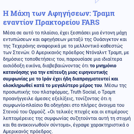
Η Μάχη των Αφηγήσεων: Τραμπ
εναντίον Πρακτορείου FARS
Μέσα σε αυτό το πλαίσιο, έχει ξεσπάσει μια έντονη μάχη
εντυπώσεων και αφηγήσεων μεταξύ της Ουάσιγκτον και
της Τεχεράνης αναφορικά με το μελλοντικό καθεστώς
των Στενών. Ο Αμερικανός πρόεδρος Ντόναλντ Τραμπ, με
δημόσιες τοποθετήσεις του, παρουσίασε μια ιδιαίτερα
αισιόδοξη εικόνα, διαβεβαιώνοντας ότι
το μνημόνιο
κατανόησης για την επίτευξη μιας ειρηνευτικής
συμφωνίας με το Ιράν έχει ήδη διαπραγματευτεί και
ολοκληρωθεί κατά το μεγαλύτερο μέρος του
. Μέσω της
προσωπικής του πλατφόρμας, Truth Social, ο Τραμπ
προανήγγειλε άμεσες εξελίξεις, τονίζοντας ότι η
συμφωνία-πλαίσιο θα οδηγήσει στο πλήρες άνοιγμα του
Στενού του Ορμούζ. «Οι τελικές πτυχές και οι επιμέρους
λεπτομέρειες της συμφωνίας συζητούνται αυτή τη στιγμή
και θα ανακοινωθούν σύντομα», έγραψε χαρακτηριστικά ο
Αμερικανός πρόεδρος.