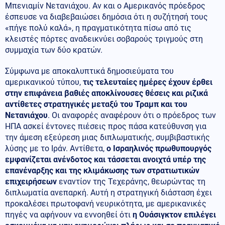
Μπενιαμίν Νετανιάχου. Αν και ο Αμερικανός πρόεδρος
έσπευσε να διαβεβαιώσει δημόσια ότι η συζήτησή τους
«πήγε πολύ καλά», η πραγματικότητα πίσω από τις
κλειστές πόρτες αναδεικνύει σοβαρούς τριγμούς στη
συμμαχία των δύο κρατών.
Σύμφωνα με αποκαλυπτικά δημοσιεύματα του
αμερικανικού τύπου,
τις τελευταίες ημέρες έχουν έρθει
στην επιφάνεια βαθιές αποκλίνουσες θέσεις και ριζικά
αντίθετες στρατηγικές μεταξύ του Τραμπ και του
Νετανιάχου
. Οι αναφορές αναφέρουν ότι ο πρόεδρος των
ΗΠΑ ασκεί έντονες πιέσεις προς πάσα κατεύθυνση για
την άμεση εξεύρεση μιας διπλωματικής, συμβιβαστικής
λύσης με το Ιράν. Αντίθετα,
ο Ισραηλινός πρωθυπουργός
εμφανίζεται ανένδοτος και τάσσεται ανοιχτά υπέρ της
επανέναρξης και της κλιμάκωσης των στρατιωτικών
επιχειρήσεων
εναντίον της Τεχεράνης, θεωρώντας τη
διπλωματία ανεπαρκή. Αυτή η στρατηγική διάσταση έχει
προκαλέσει πρωτοφανή νευρικότητα, με αμερικανικές
πηγές να αφήνουν να εννοηθεί ότι
η Ουάσιγκτον επιλέγει