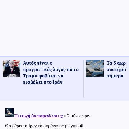
Αυτός είναι ο
Τα 5 ακρι
πραγματικός λόγος που ο
συστήματ
Τραμπ φοβάται να
σήμερα
εισβάλει στο Ιράν