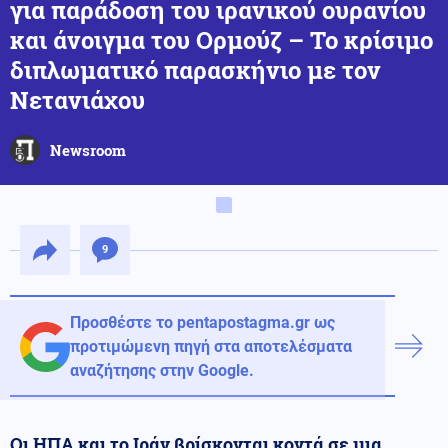
για παράδοση του ιρανικού ουρανίου
και άνοιγμα του Ορμούζ – Το κρίσιμο
διπλωματικό παρασκήνιο με τον
Νετανιάχου
Newsroom
9
Προσθέστε το pentapostagma.gr ως
προτιμώμενη πηγή στα αποτελέσματα
αναζήτησης στην Google.
Οι ΗΠΑ και το Ιράν βρίσκονται κοντά σε μια