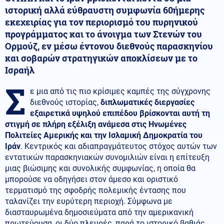
ιστορική αλλά εύθραυστη συμφωνία 60ήμερης
εκεχειρίας για τον περιορισμό του πυρηνικού
προγράμματος και το άνοιγμα των Στενών του
Ορμούζ, εν μέσω έντονου διεθνούς παρασκηνίου
και σοβαρών στρατηγικών αποκλίσεων με το
Ισραήλ
Σ
ε μια από τις πιο κρίσιμες καμπές της σύγχρονης
διεθνούς ιστορίας,
διπλωματικές διεργασίες
εξαιρετικά υψηλού επιπέδου βρίσκονται αυτή τη
στιγμή σε πλήρη εξέλιξη ανάμεσα στις Ηνωμένες
Πολιτείες Αμερικής και την Ισλαμική Δημοκρατία του
Ιράν
. Κεντρικός και αδιαπραγμάτευτος στόχος αυτών των
εντατικών παρασκηνιακών συνομιλιών είναι η επίτευξη
μιας βιώσιμης και συνολικής συμφωνίας, η οποία θα
μπορούσε να οδηγήσει στον άμεσο και οριστικό
τερματισμό της σφοδρής πολεμικής έντασης που
ταλανίζει την ευρύτερη περιοχή. Σύμφωνα με
διασταυρωμένα δημοσιεύματα από την αμερικανική
πρωτεύουσα, οι δύο πλευρές, παρά το ιστορικό βαθιάς