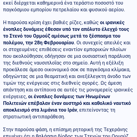
εκεί διέρχεται καθημερινά ένα τεράστιο ποσοστό του
παγκόσμιου εμπορίου πετρελαίου και φυσικού αερίου.
Η παρούσα κρίση έχει βαθιές ρίζες, καθώς
οι ιρανικές
ένοπλες δυνάμεις έθεσαν υπό τον απόλυτο έλεγχό τους
το Στενό του Ορμούζ αμέσως μετά το ξέσπασμα του
πολέμου, την 28η Φεβρουαρίου
. Οι συνεχείς απειλές και
οι στοχευμένες επιθέσεις εναντίον εμπορικών πλοίων
που ακολούθησαν, οδήγησαν σε μια ουσιαστική παράλυση
της διεθνούς ναυσιπλοΐας στο σημείο. Αυτή η εξέλιξη
προκάλεσε άμεσο οικονομικό σοκ σε παγκόσμια κλίμακα,
οδηγώντας σε μια θεαματική και ανεξέλεγκτη άνοδο των
τιμών της ενέργειας στις διεθνείς αγορές. Ως άμεση
απάντηση και αντίποινα σε αυτές τις μονομερείς ιρανικές
ενέργειες,
οι ένοπλες δυνάμεις των Ηνωμένων
Πολιτειών επέβαλαν έναν αυστηρό και καθολικό ναυτικό
αποκλεισμό στα λιμάνια του Ιράν
, επιτείνοντας τη
στρατιωτική αντιπαράθεση.
Στην παρούσα φάση, η επίσημη ρητορική της Τεχεράνης
επιμένει ότι η θαλάσσια δίοδος των Στενών του Ορμούζ