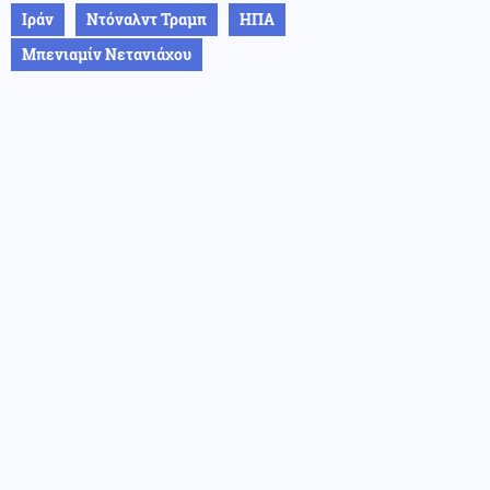
Ιράν
Ντόναλντ Τραμπ
ΗΠΑ
Μπενιαμίν Νετανιάχου