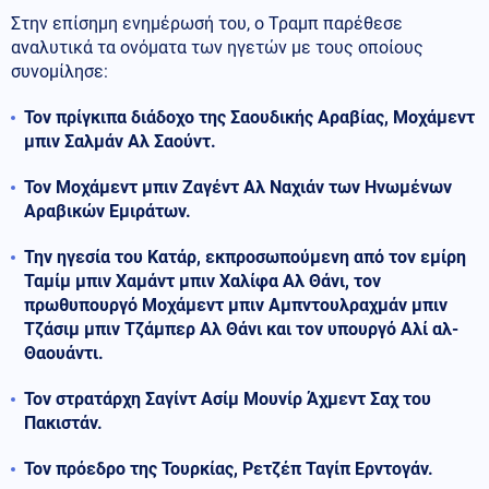
Στην επίσημη ενημέρωσή του, ο Τραμπ παρέθεσε
αναλυτικά τα ονόματα των ηγετών με τους οποίους
συνομίλησε:
Τον πρίγκιπα διάδοχο της Σαουδικής Αραβίας, Μοχάμεντ
μπιν Σαλμάν Αλ Σαούντ.
Τον Μοχάμεντ μπιν Ζαγέντ Αλ Ναχιάν των Ηνωμένων
Αραβικών Εμιράτων.
Την ηγεσία του Κατάρ, εκπροσωπούμενη από τον εμίρη
Ταμίμ μπιν Χαμάντ μπιν Χαλίφα Αλ Θάνι, τον
πρωθυπουργό Μοχάμεντ μπιν Αμπντουλραχμάν μπιν
Τζάσιμ μπιν Τζάμπερ Αλ Θάνι και τον υπουργό Αλί αλ-
Θαουάντι.
Τον στρατάρχη Σαγίντ Ασίμ Μουνίρ Άχμεντ Σαχ του
Πακιστάν.
Τον πρόεδρο της Τουρκίας, Ρετζέπ Ταγίπ Ερντογάν.