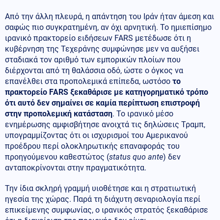
Από την άλλη πλευρά, η απάντηση του Ιράν ήταν άμεση και
σαφώς πιο συγκρατημένη, αν όχι αρνητική. Το ημιεπίσημο
ιρανικό πρακτορείο ειδήσεων FARS μετέδωσε ότι η
κυβέρνηση της Τεχεράνης συμφώνησε μεν να αυξήσει
σταδιακά τον αριθμό των εμπορικών πλοίων που
διέρχονται από τη θαλάσσια οδό, ώστε ο όγκος να
επανέλθει στα προπολεμικά επίπεδα, ωστόσο
το
πρακτορείο FARS ξεκαθάρισε με κατηγορηματικό τρόπο
ότι αυτό δεν σημαίνει σε καμία περίπτωση επιστροφή
στην προπολεμική κατάσταση
. Το ιρανικό μέσο
ενημέρωσης αμφισβήτησε ανοιχτά τις δηλώσεις Τραμπ,
υπογραμμίζοντας ότι οι ισχυρισμοί του Αμερικανού
προέδρου περί ολοκληρωτικής επαναφοράς του
προηγούμενου καθεστώτος (
status quo ante
) δεν
ανταποκρίνονται στην πραγματικότητα.
Την ίδια σκληρή γραμμή υιοθέτησε και η στρατιωτική
ηγεσία της χώρας. Παρά τη διάχυτη σεναριολογία περί
επικείμενης συμφωνίας, ο ιρανικός στρατός ξεκαθάρισε