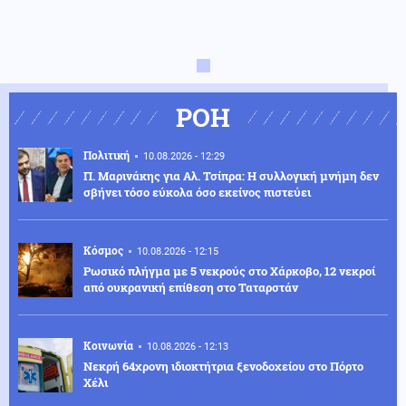
ΡΟΗ
Πολιτική
10.08.2026 - 12:29
Π. Μαρινάκης για Αλ. Τσίπρα: Η συλλογική μνήμη δεν
σβήνει τόσο εύκολα όσο εκείνος πιστεύει
Κόσμος
10.08.2026 - 12:15
Ρωσικό πλήγμα με 5 νεκρούς στο Χάρκοβο, 12 νεκροί
από ουκρανική επίθεση στο Ταταρστάν
Κοινωνία
10.08.2026 - 12:13
Νεκρή 64χρονη ιδιοκτήτρια ξενοδοχείου στο Πόρτο
Χέλι