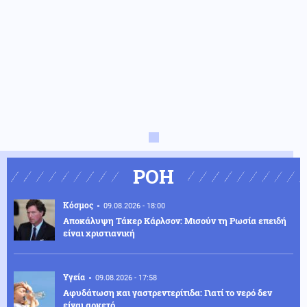
ΡΟΗ
Κόσμος
09.08.2026 - 18:00
Αποκάλυψη Τάκερ Κάρλσον: Μισούν τη Ρωσία επειδή
είναι χριστιανική
Υγεία
09.08.2026 - 17:58
Αφυδάτωση και γαστρεντερίτιδα: Γιατί το νερό δεν
είναι αρκετό