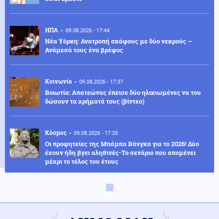
ΗΠΑ
09.08.2026 - 17:44
Νέα Υόρκη: Ανατροπή σκάφους με δύο νεκρούς –
Ανάμεσά τους ένα βρέφος
Κοινωνία
09.08.2026 - 17:37
Βοιωτία: Απατεώνας έπεισε δύο ηλικιωμένες να του
δώσουν τα χρήματά τους (βίντεο)
Κόσμος
09.08.2026 - 17:35
Οι προφητείες της Μπάμπα Βάνγκα για το 2026! Δύο
έχουν ήδη βγει αληθινές-Το σενάριο που απομένει
μέχρι το τέλος του έτους
ΗΠΑ
09.08.2026 - 17:24
ΗΠΑ: Ρεκόρ 37 ετών για τις Καρέτα-Καρέτα –
Ξεπέρασαν τις 4.100 φωλιές