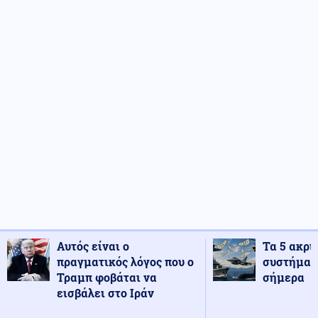
Αυτός είναι ο
Τα 5 ακρι
πραγματικός λόγος που ο
συστήματ
Τραμπ φοβάται να
σήμερα
εισβάλει στο Ιράν