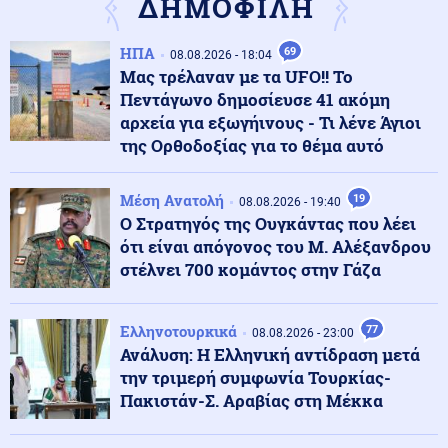
ΔΗΜΟΦΙΛΗ
Κόσμος
09.08.2026 - 17:11
ΗΠΑ
69
08.08.2026 - 18:04
Ζελένσκι: Η Ρωσία αναπτύσσει 50.000 Βορειοκορεατές
Μας τρέλαναν με τα UFO!! Το
στρατιώτες
Πεντάγωνο δημοσίευσε 41 ακόμη
αρχεία για εξωγήινους - Τι λένε Άγιοι
της Ορθοδοξίας για το θέμα αυτό
Υγεία
09.08.2026 - 17:01
Κολύμπι μετά το φαγητό: Αλήθεια ή μύθος ο κίνδυνος
πνιγμού;
Μέση Ανατολή
19
08.08.2026 - 19:40
Ο Στρατηγός της Ουγκάντας που λέει
ότι είναι απόγονος του Μ. Αλέξανδρου
09.08.2026 - 17:00
στέλνει 700 κομάντος στην Γάζα
ΒΟΜΒΑ ΑΠΟ ΖΕΜΕΝΙΔΗ! «Οι ΗΠΑ δεν θα δώσουν τα F-
35 στην Τουρκία λόγω της Κίνας»
Ελληνοτουρκικά
77
08.08.2026 - 23:00
Ανάλυση: Η Ελληνική αντίδραση μετά
Κόσμος
09.08.2026 - 16:48
την τριμερή συμφωνία Τουρκίας-
Ιταλία: Αρχαίο ρωμαϊκό ναυάγιο ανακαλύφθηκε
ανοιχτά των ακτών της Σικελίας (βίντεο)
Πακιστάν-Σ. Αραβίας στη Μέκκα