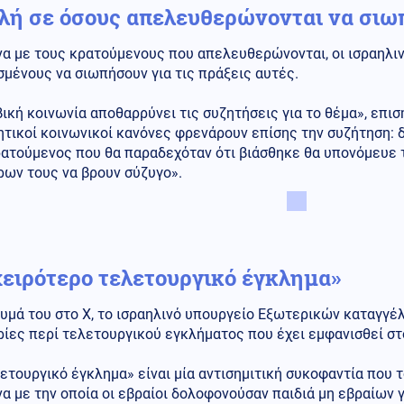
λή σε όσους απελευθερώνονται να σιω
α με τους κρατούμενους που απελευθερώνονται, οι ισραηλιν
μένους να σιωπήσουν για τις πράξεις αυτές.
ική κοινωνία αποθαρρύνει τις συζητήσεις για το θέμα», επισ
τικοί κοινωνικοί κανόνες φρενάρουν επίσης την συζήτηση: 
ρατούμενος που θα παραδεχόταν ότι βιάσθηκε θα υπονόμευε 
ρων τους να βρουν σύζυγο».
χειρότερο τελετουργικό έγκλημα»
υμά του στο Χ, το ισραηλινό υπουργείο Εξωτερικών καταγγέλ
ίες περί τελετουργικού εγκλήματος που έχει εμφανισθεί στ
ετουργικό έγκλημα» είναι μία αντισημιτική συκοφαντία που 
 με την οποία οι εβραίοι δολοφονούσαν παιδιά μη εβραίων γ