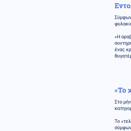
αναδύεται στον Δούναβη: Η
Εντο
ξηρασία φέρνει στο φως τα
ναυάγια των Ναζί
Σύμφων
φυλακισ
Κύπρος
09.08.2026 - 11:22
Φειδίας Παναγιώτου:
Αντιδράσεις για την εμφάνισή
«Η αραβ
του σε εκδήλωση μνήμης για
συντηρη
Ισαάκ και Σολωμού
ένας κ
θυγατέ
Κοινωνία
09.08.2026 - 11:16
Νεαρός Παλαιστίνιος κλείδωσε
ανήλικη στο σπίτι του στα
Χανιά, την έσωσαν οι φωνές
της
«Το 
Κόσμος
09.08.2026 - 11:15
Μαζικός γάμος 1.500
Στο μήν
ζευγαριών στη Νιγηρία
κατηγορ
Πολιτική
09.08.2026 - 11:08
Το «τελ
Στην Κρήτη ο Μητσοτάκης,
σύμφωνα
συνεχίζει τις διακοπές του –