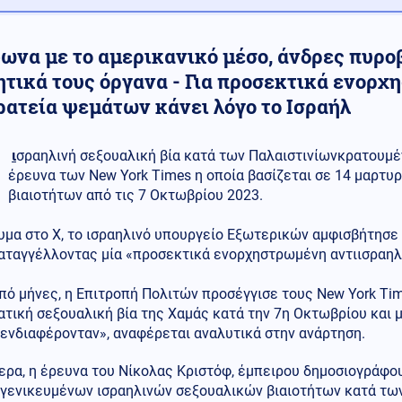
ωνα με το αμερικανικό μέσο, άνδρες πυρο
ητικά τους όργανα - Για προσεκτικά ενορχ
ρατεία ψεμάτων κάνει λόγο το Ισραήλ
ι
σραηλινή σεξουαλική βία κατά των Παλαιστινίωνκρατουμέ
έρευνα των New York Times η οποία βασίζεται σε 14 μαρτυρ
βιαιοτήτων από τις 7 Οκτωβρίου 2023.
υμα στο Χ, το ισραηλινό υπουργείο Εξωτερικών αμφισβήτησε
αταγγέλλοντας μία «προσεκτικά ενορχηστρωμένη αντιισραηλ
πό μήνες, η Επιτροπή Πολιτών προσέγγισε τους New York Tim
τική σεξουαλική βία της Χαμάς κατά την 7η Οκτωβρίου και μ
 ενδιαφέρονταν», αναφέρεται αναλυτικά στην ανάρτηση.
ερα, η έρευνα του Νίκολας Κριστόφ, έμπειρου δημοσιογράφο
 γενικευμένων ισραηλινών σεξουαλικών βιαιοτήτων κατά των