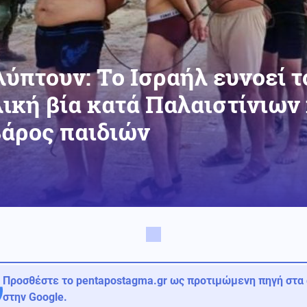
ύπτουν: Το Ισραήλ ευνοεί τ
λική βία κατά Παλαιστίνιων
βάρος παιδιών
Προσθέστε το pentapostagma.gr ως προτιμώμενη πηγή στα
στην Google.