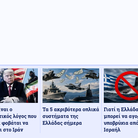
Τα 5 ακριβότερα οπλικά
Γιατί η Ελλάδ
ίναι ο
συστήματα της
μπορεί να αγο
ικός λόγος που
Ελλάδας σήμερα
υποβρύχια από
 φοβάται να
Ισραήλ
ι στο Ιράν