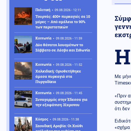
Πολιτική
09.08.2026 - 12:11
Τουρνάς: 400+ πυρκαγιές σε 10
Σύμφ
μέρες – Από αμέλεια το 90%
γενν
των περιστατικών
εκστ
Κοινωνία
09.08.2026 - 11:59
Δύο θάνατοι λουομένων το
Η
Σάββατο σε Λέσβο και Σιθωνία
Κοινωνία
09.08.2026 - 11:52
Χαλκιδική: Οριοθετήθηκε
άμεσα πυρκαγιά στα
Με μήν
Πυργαδίκια
Timesκ
Κοινωνία
09.08.2026 - 11:45
«Πριν α
Συναγερμός στην Έδεσσα για
συστημα
την εξαφάνιση 31χρονου
ότι δεν
Κόσμος
09.08.2026 - 11:38
Ειδικότ
Σαουδική Αραβία: Οι Χούθι
«σχήμα