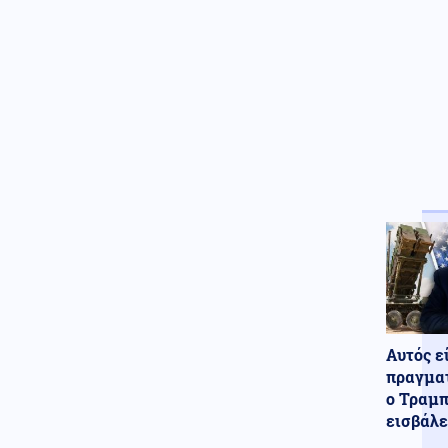
Αυτός ε
πραγματ
ο Τραμπ
εισβάλε