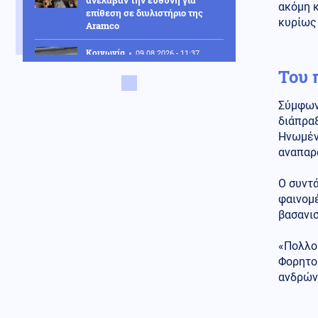
ανέλαβαν την ευθύνη για
ακόμη κ
επίθεση σε διυλιστήριο της
κυρίως
Aramco
Κοινωνία
09.08.2026 - 11:37
Στον εισαγγελέα ο ιδιοκτήτης
Του 
του beach bar για τον θάνατο
του 4χρονου στην Πάρο
Σύμφωνα
διάπρα
Κόσμος
09.08.2026 - 11:30
Ηνωμέν
ΗΠΑ: «Δώρο» 1 δισ. δολάρια στη
Κολομβία στην ορκωμοσία του
αναπαρ
νέου προέδρου
Ο συντά
Ελληνοτουρκικά
φαινομ
09.08.2026 - 11:26
βασανι
Ο Τούρκος ΥΠΕΞ Φιντάν καλεί
την Αίγυπτο να ενταχθεί στη
"Συμφωνία της Μέκκας" -
«Πολλοί
Τεράστιοι οι κίνδυνοι για την
Φορητο
Ελλάδα
ανδρών 
Κόσμος
09.08.2026 - 11:25
Ο «στόλος του Χίτλερ»