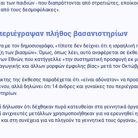
αι των παιδιών - που διαπράττονται από στρατιώτες, εποίκου
 από τους δεσμοφύλακες».
περιέγραψαν πλήθος βασανιστηρίων
 με τον δημοσιογράφο, «τίποτε δεν δείχνει ότι η ισραηλινή 
ξη των βιασμών». Όμως, όπως λέει, αυτό αναφέρεται σε έκθ
ων Εθνών, που κατήγγελλε «την συστηματική προσφυγή εκ μέ
αγωγικής και άλλων μορφών έμφυλης βίας» μετά τον Οκτώβρ
κτης της έκθεσης παραδέχεται ότι «είναι αδύνατον» να προσ
ένου, αλλά δηλώνει ότι 14 άνδρες και γυναίκες του περιέγ
στηρίων.
 δήλωσαν ότι δέχθηκαν πυρά κατευθείαν στα γεννητικά όργα
ί ανιχνευτές μετάλλων χρησιμοποιήθηκαν για να ερευνηθεί 
και στη συνέχεια για να πληγούν τα γεννητικά τους όργανα»,