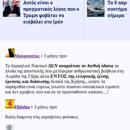
Αυτός είναι ο
Τα 5 ακρι
πραγματικός λόγος που ο
συστήματ
Τραμπ φοβάται να
σήμερα
εισβάλει στο Ιράν