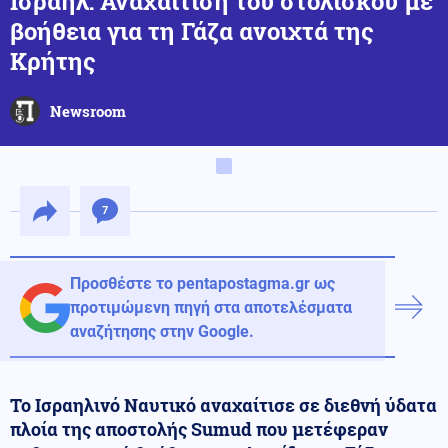
Ισραήλ: Αναχαίτιση του στολίσκου με
βοήθεια για τη Γάζα ανοιχτά της
Κρήτης
Newsroom
7
Προσθέστε το pentapostagma.gr ως
προτιμώμενη πηγή στα αποτελέσματα
αναζήτησης στην Google.
Το Ισραηλινό Ναυτικό αναχαίτισε σε διεθνή ύδατα
πλοία της αποστολής Sumud που μετέφεραν