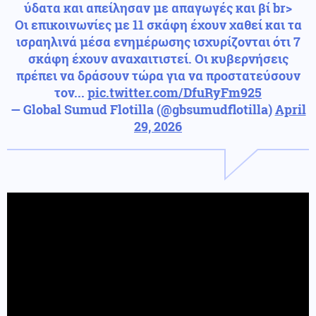
ύδατα και απείλησαν με απαγωγές και βί br>
Οι επικοινωνίες με 11 σκάφη έχουν χαθεί και τα
ισραηλινά μέσα ενημέρωσης ισχυρίζονται ότι 7
σκάφη έχουν αναχαιτιστεί. Οι κυβερνήσεις
πρέπει να δράσουν τώρα για να προστατεύσουν
τον...
pic.twitter.com/DfuRyFm925
— Global Sumud Flotilla (@gbsumudflotilla)
April
29, 2026