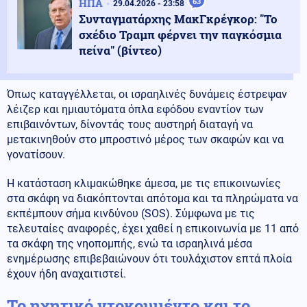
ΗΠΑ
63
29.04.2026 - 23:58
Συνταγματάρχης ΜακΓκρέγκορ: "Το
σχέδιο Τραμπ φέρνει την παγκόσμια
πείνα" (βίντεο)
Όπως καταγγέλλεται, οι ισραηλινές δυνάμεις έστρεψαν
λέιζερ και ημιαυτόματα όπλα εφόδου εναντίον των
επιβαινόντων, δίνοντάς τους αυστηρή διαταγή να
μετακινηθούν στο μπροστινό μέρος των σκαφών και να
γονατίσουν.
Η κατάσταση κλιμακώθηκε άμεσα, με τις επικοινωνίες
στα σκάφη να διακόπτονται απότομα και τα πληρώματα να
εκπέμπουν σήμα κινδύνου (SOS). Σύμφωνα με τις
τελευταίες αναφορές, έχει χαθεί η επικοινωνία με 11 από
τα σκάφη της νηοπομπής, ενώ τα ισραηλινά μέσα
ενημέρωσης επιβεβαιώνουν ότι τουλάχιστον επτά πλοία
έχουν ήδη αναχαιτιστεί.
Το ηχητικό ντοκουμέντο και το