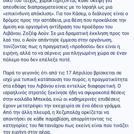
δικό του τείχος, χαρακτηρίζοντας κάθε σκέψη για
απευθείας διαπραγματεύσεις με το Ισραήλ ως μια
«επικίνδυνη απόκλιση». Για τον Κάσεμ, ο διάλογος είναι ο
δρόμος προς την αστάθεια, μια θέση που προκάλεσε την
άμεση και οργισμένη αντίδραση του προέδρου του
Λιβάνου, Ζοζέφ Αούν. Σε μια δραματική έκκληση προς τον
λαό του, ο Αούν απάντησε έμμεσα στην οργάνωση,
τονίζοντας πως η πραγματική «προδοσία» δεν είναι η
ειρήνη, αλλά το να σέρνεις μια πληγωμένη χώρα σε έναν
πόλεμο που δεν επέλεξε ποτέ.
Παρά το γεγονός ότι από τις 17 Απριλίου βρίσκεται σε
ισχύ μια τυπική κατάπαυση του πυρός, η πραγματικότητα
στα εδάφη του Λιβάνου είναι εντελώς διαφορετική. Ο
ισραηλινός στρατός ξεκίνησε ήδη να σφυροκοπά θέσεις
στην κοιλάδα Μπεκάα, ενώ οι καθημερινές επιθέσεις
έχουν μετατρέψει την εκεχειρία σε ένα άδειο γράμμα.
Από την άλλη πλευρά, η Χεζμπολάχ ορκίζεται να
απαντήσει σε κάθε παραβίαση, απορρίπτοντας τις
κατηγορίες του Νετανιάχου πως εκείνη είναι που τινάζει
την ειρήνη στον αέρα.