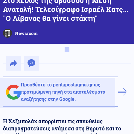
Στο χείλος της αβύσσου η Μέση
Ανατολή! Τελεσίγραφο Ισραέλ Κατς...
"Ο Λίβανος θα γίνει στάχτη"
Newsroom
27
Προσθέστε το pentapostagma.gr ως
προτιμώμενη πηγή στα αποτελέσματα
αναζήτησης στην Google.
Η Χεζμπολάχ απορρίπτει τις απευθείας
διαπραγματεύσεις ανάμεσα στη Bηρυτό και το