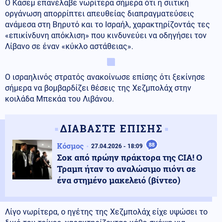
Ο Κάσεμ επανέλαβε νωρίτερα σήμερα ότι η σιιτική
οργάνωση απορρίπτει απευθείας διαπραγματεύσεις
ανάμεσα στη Bηρυτό και το Ισραήλ, χαρακτηρίζοντάς τες
«επικίνδυνη απόκλιση» που κινδυνεύει να οδηγήσει τον
Λίβανο σε έναν «κύκλο αστάθειας».
Ο ισραηλινός στρατός ανακοίνωσε επίσης ότι ξεκίνησε
σήμερα να βομβαρδίζει θέσεις της Χεζμπολάχ στην
κοιλάδα Μπεκάα του Λιβάνου.
ΔΙΑΒΑΣΤΕ ΕΠΙΣΗΣ
Κόσμος
88
27.04.2026 - 18:09
Σοκ από πρώην πράκτορα της CIA! Ο
Τραμπ ήταν το αναλώσιμο πιόνι σε
ένα στημένο μακελειό (βίντεο)
Λίγο νωρίτερα, ο ηγέτης της Χεζμπολάχ είχε υψώσει το