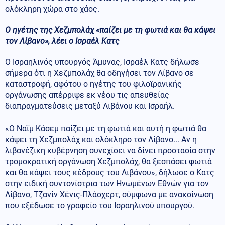
ολόκληρη χώρα στο χάος.
O ηγέτης της Χεζμπολάχ «παίζει με τη φωτιά και θα κάψει
τον Λίβανο», λέει ο Ισραέλ Κατς
Ο Ισραηλινός υπουργός Άμυνας, Ισραέλ Κατς δήλωσε
σήμερα ότι η Χεζμπολάχ θα οδηγήσει τον Λίβανο σε
καταστροφή, αφότου ο ηγέτης του φιλοϊρανικής
οργάνωσης απέρριψε εκ νέου τις απευθείας
διαπραγματεύσεις μεταξύ Λιβάνου και Ισραήλ.
«Ο Ναΐμ Κάσεμ παίζει με τη φωτιά και αυτή η φωτιά θα
κάψει τη Χεζμπολάχ και ολόκληρο τον Λίβανο... Αν η
λιβανέζικη κυβέρνηση συνεχίσει να δίνει προστασία στην
τρομοκρατική οργάνωση Χεζμπολάχ, θα ξεσπάσει φωτιά
και θα κάψει τους κέδρους του Λιβάνου», δήλωσε ο Κατς
στην ειδική συντονίστρια των Ηνωμένων Εθνών για τον
Λίβανο, Τζανίν Χένις-Πλάσχερτ, σύμφωνα με ανακοίνωση
που εξέδωσε το γραφείο του Ισραηλινού υπουργού.