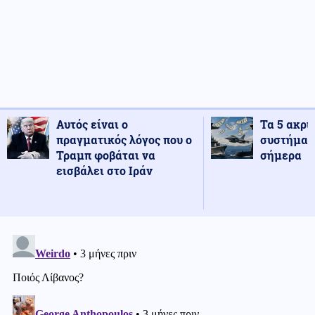
Αυτός είναι ο
Τα 5 ακρι
πραγματικός λόγος που ο
συστήματ
Τραμπ φοβάται να
σήμερα
εισβάλει στο Ιράν