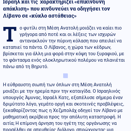
Ισραήλ και τις χαρακτηρίζει «επικίνδυνη
απόκλιση» που κινδυνεύει να οδηγήσει τον
Λίβανο σε «κύκλο αστάθειας»
Τ
ο φυτίλι στη Μέση Ανατολή μοιάζει να καίει πιο
γρήγορα από ποτέ και οι λέξεις των ισχυρών
αντανακλούν την πύρινη κόλαση που απειλεί να
καταπιεί τα πάντα. Ο Λίβανος, η χώρα των κέδρων,
βρίσκεται για άλλη μια φορά στην κόψη του ξυραφιού, με
το φάντασμα ενός ολοκληρωτικού πολέμου να πλανιέται
πάνω από τη Βηρυτό.
Η εύθραυστη σιωπή των όπλων στη Μέση Ανατολή
μοιάζει με την ηρεμία πριν την καταιγίδα. Ο Ισραηλινός
υπουργός Άμυνας, Ισραέλ Κατς, εξαπέλυσε σήμερα έναν
δριμύτατο λόγο, γεμάτο οργή και σκοτεινές προβλέψεις,
ξεκαθαρίζοντας πως η Χεζμπολάχ οδηγεί τον Λίβανο με
μαθηματική ακρίβεια προς την απόλυτη καταστροφή. Η
αιτία; Η επίμονη άρνηση του ηγέτη της οργάνωσης να
προσέλθει σε απευθείας διάλογο, σπρώχνοντας μια