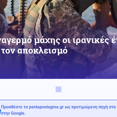
ναγερμό μάχης οι ιρανικές 
 τον αποκλεισμό
Προσθέστε το pentapostagma.gr ως προτιμώμενη πηγή στα
στην Google.