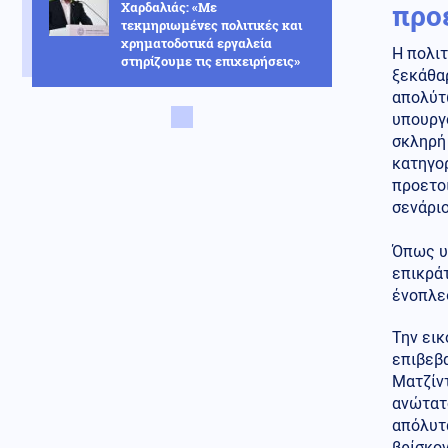
προ
Χαρδαλιάς: «Με
τεκμηριωμένες πολιτικές και
χρηματοδοτικά εργαλεία
Η πολιτ
στηρίζουμε τις επιχειρήσεις»
ξεκάθα
απολύτ
Πολιτική
07.08.2026 - 11:37
υπουργ
Θεσσαλονίκη: Ο Αλέξης
Τσίπρας παρουσιάζει το
σκληρή 
οικονομικό του πρόγραμμα
κατηγορ
προετο
Ελληνοτουρκικά
σενάριο
07.08.2026 - 11:30
Τι είναι ο "μηχανισμός R-4" που
Όπως υπ
προωθεί η Τουρκία και πως θα
τον χρησιμοποιήσει κατά
επικράτ
Ισραήλ-Ελλάδας-Κύπρου;
ένοπλε
Κόσμος
07.08.2026 - 11:23
Την εικ
Eurostat: Πρωταθλήτρια στο
επιβεβα
κάπνισμα η Ελλάδα ανάμεσα
Ματζίντ
στις χώρες της ΕΕ
ανώτατ
Κοινωνία
απόλυτα
07.08.2026 - 11:16
Θεσσαλονίκη: Συνελήφθη
βρίσκο