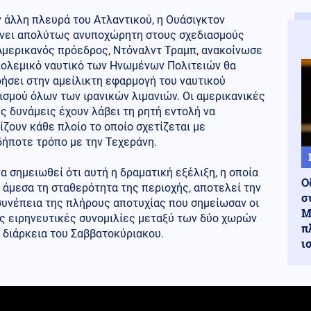
 άλλη πλευρά του Ατλαντικού, η Ουάσιγκτον
νει απολύτως ανυποχώρητη στους σχεδιασμούς
 Αμερικανός πρόεδρος, Ντόναλντ Τραμπ, ανακοίνωσε
 πολεμικό ναυτικό των Ηνωμένων Πολιτειών θα
ήσει στην αμείλικτη εφαρμογή του ναυτικού
σμού όλων των ιρανικών λιμανιών. Οι αμερικανικές
ς δυνάμεις έχουν λάβει τη ρητή εντολή να
ίζουν κάθε πλοίο το οποίο σχετίζεται με
δήποτε τρόπο με την Τεχεράνη.
να σημειωθεί ότι αυτή η δραματική εξέλιξη, η οποία
Ο
 άμεσα τη σταθερότητα της περιοχής, αποτελεί την
σ
συνέπεια της πλήρους αποτυχίας που σημείωσαν οι
Μ
ες ειρηνευτικές συνομιλίες μεταξύ των δύο χωρών
π
 διάρκεια του Σαββατοκύριακου.
ι