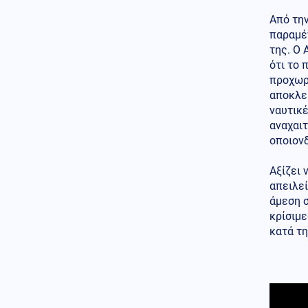
κάνει μαθήματα διεθνούς
δικαίου
Από την
παραμέ
Κόσμος
07.08.2026 - 10:36
της. Ο
Ταϊλάνδη: Ο μαθητής σκότωσε
ότι το
τους παππούδες του πριν
προχωρ
ανοίξει πυρ στο σχολείο
(βίντεο)
αποκλει
ναυτικέ
Κοινωνία
07.08.2026 - 10:21
αναχαιτ
Στην Ευελπίδων η 46χρονη που
οποιον
κατηγορείται για τον εμπρησμό
στην Marfin
Αξίζει 
απειλεί
Πολιτική
07.08.2026 - 10:17
άμεση 
Θεοδωρικάκος: «Συμβάλλουμε
στην εθνική ασφάλεια της
κρίσιμ
πατρίδας μας με νέο
κατά τη
αναπτυξιακό καθεστώς για την
Άμυνα»
Κόσμος
07.08.2026 - 10:10
Κινεζικές μυστικές υπηρεσίες
«δείχνουν» τη Μοσάντ για την