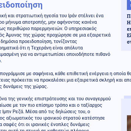
ειδοποίηση
Π
ική και στρατιωτική ηγεσία του Ιράν στέλνει ένα
Η
ρο μήνυμα αποτροπής, μην αφήνοντας κανένα
ε
ως περιθώριο παρερμηνειών. Ο υπηρεσιακός
Ε
ός Άμυνας της χώρας προχώρησε σε μια εξαιρετικά
σ
δημόσια προειδοποίηση, τονίζοντας
ηματικά ότι η Τεχεράνη είναι απόλυτα
ιμασμένη για να αντιμετωπίσει οποιοδήποτε πιθανό
.
ογράμμισε με σαφήνεια, κάθε επιθετική ενέργεια η οποία θα
ειας πρόκειται να προκαλέσει μια εξαιρετικά σκληρή και απ
ς δυνάμεις της χώρας.
όνα της γενικής επιστράτευσης και του συναγερμού
ίωσε με τον πιο επίσημο τρόπο και ο ταξίαρχος
 Ιμπν Ρεζά. Μέσα από τις δηλώσεις του, ο
ος αξιωματικός του ιρανικού στρατού κατέστησε
 σαφές ότι οι ιρανικές ένοπλες δυνάμεις
νται αυτή τη στιγμή σε καθεστώς πλήρους