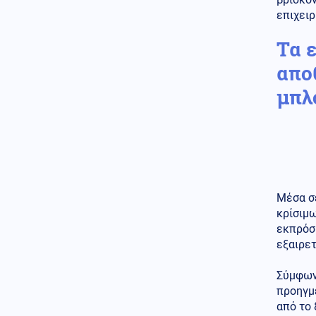
Τούρκος για διακίνηση
επιχειρ
ναρκωτικών, οπλοκατοχή και
ληστεία
Τα 
Κοινωνία
απο
07.08.2026 - 11:08
Σεισμός μεγέθους 3,6 Ρίχτερ
μπλ
χτύπησε τη Ρόδο
Κόσμος
07.08.2026 - 10:52
Νέα μελέτη: Οι πρώτοι
Ευρωπαίοι ίσως κατέφευγαν
στον κανιβαλισμό (εικόνες)
Κοινωνία
Μέσα σ
07.08.2026 - 10:45
Πάτρα: Επιτήδειοι εξαπάτησαν
κρίσιμ
63χρονη ζητώντας στοιχεία
εκπρόσω
κάρτας υγείας
εξαιρε
Κυπριακό
07.08.2026 - 10:41
Σύμφων
Διασυρμός Φιντάν από το
προηγμ
Ισραήλ: Η Τουρκία κατέχει το
από το 
36% της Κύπρου και τολμά να