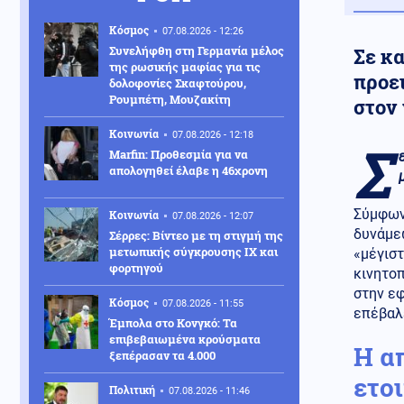
Κόσμος
07.08.2026 - 12:26
Συνελήφθη στη Γερμανία μέλος
Σε κ
της ρωσικής μαφίας για τις
προε
δολοφονίες Σκαφτούρου,
Ρουμπέτη, Μουζακίτη
στον
Κοινωνία
07.08.2026 - 12:18
Σ
Marfin: Προθεσμία για να
απολογηθεί έλαβε η 46χρονη
Σύμφωνα
Κοινωνία
07.08.2026 - 12:07
δυνάμε
Σέρρες: Βίντεο με τη στιγμή της
μετωπικής σύγκρουσης ΙΧ και
«μέγιστ
φορτηγού
κινητοπ
στην ε
Κόσμος
07.08.2026 - 11:55
επέβαλ
Έμπολα στο Κονγκό: Τα
επιβεβαιωμένα κρούσματα
Η α
ξεπέρασαν τα 4.000
ετο
Πολιτική
07.08.2026 - 11:46