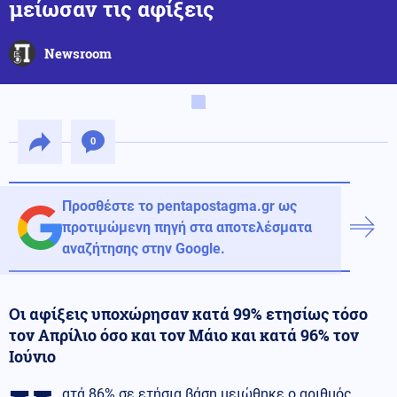
μείωσαν τις αφίξεις
Newsroom
0
Προσθέστε το pentapostagma.gr ως
προτιμώμενη πηγή στα αποτελέσματα
αναζήτησης στην Google.
Οι αφίξεις υποχώρησαν κατά 99% ετησίως τόσο
τον Απρίλιο όσο και τον Μάιο και κατά 96% τον
Ιούνιο
ατά 86% σε ετήσια βάση μειώθηκε ο αριθμός