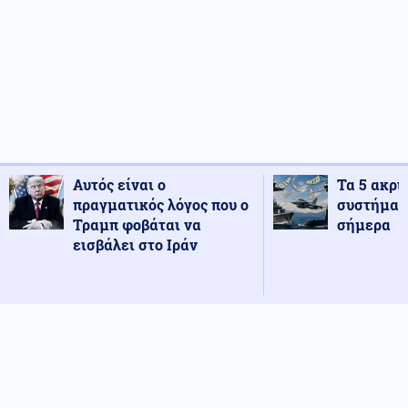
Αυτός είναι ο
Τα 5 ακρι
πραγματικός λόγος που ο
συστήματ
Τραμπ φοβάται να
σήμερα
εισβάλει στο Ιράν