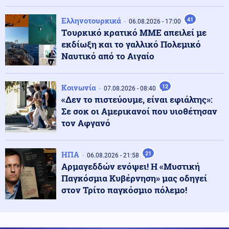
Κοινωνία
08.08.2026 - 10:22
Λάρισα: Μικρή βελτίωση για τον 43χρονο που
Ελληνοτουρκικά
41
τραυματίστηκε με ηλεκτρικό πατίνι - Παραμένει
06.08.2026 - 17:00
διασωληνωμένος
Tουρκικό κρατικό ΜΜΕ απειλεί με
εκδίωξη και το γαλλικό Πολεμικό
Ναυτικό από το Αιγαίο
Πνευματικά ωφέλιμα
08.08.2026 - 10:19
Άγιος Αιμιλιανός Επίσκοπος Κυζίκου ο Ομολογητής
Κοινωνία
12
07.08.2026 - 08:40
«Δεν το πιστεύουμε, είναι εφιάλτης»:
Σε σοκ οι Αμερικανοί που υιοθέτησαν
Κόσμος
08.08.2026 - 10:03
τον Αφγανό
Η ναυτιλία μπροστά σε υψηλό ρίσκο και στη Μαύρη
Θάλασσα – Αυξημένα ναύλα και ασφάλιστρα πολέμου
ΗΠΑ
21
06.08.2026 - 21:58
Αρμαγεδδών ενόψει! Η «Μυστική
Κοινωνία
08.08.2026 - 09:58
Τέλος οι πινακίδες αυτοκινήτων στην Ελλάδα
Παγκόσμια Κυβέρνηση» μας οδηγεί
στον Τρίτο παγκόσμιο πόλεμο!
Κόσμος
08.08.2026 - 09:53