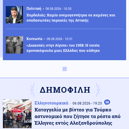
Πολιτική
08.08.2026 - 10:35
Χαρδαλιάς: Καμία ανεμογεννήτρια σε καμένες και
αναδασωτέες περιοχές της Αττικής
Κοινωνία
08.08.2026 - 10:31
«Διακοπές στην Αίγινα» του 1958: Η ταινία
χρονοκάψουλα μιας Ελλάδας που χάθηκε
Κοινωνία
08.08.2026 - 10:27
Απόπειρα φόνου σε μοναστήρι: 6ημερη κράτηση στον
μοναχό – Τι προηγήθηκε
ΔΗΜΟΦΙΛΗ
Οικονομία
08.08.2026 - 10:25
Ελληνοτουρκικά
98
06.08.2026 - 19:25
Ο «χάρτης» των πληρωμών από τον e-ΕΦΚΑ και τη
Καταγγελία με βίντεο για Τούρκο
ΔΥΠΑ έως τις 14 Αυγούστου
αστυνομικό που ζήτησε τα ρέστα από
Έλληνες εντός Αλεξανδρούπολης