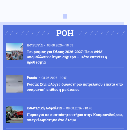
ΡΟΗ
Κοινωνία
08.08.2026 - 10:53
Tουρισμός για Όλους 2026-2027: Ποια ΑΦΜ
υποβάλλουν αίτηση σήμερα – Πότε εκπνέει η
προθεσμία
Ρωσία
08.08.2026 - 10:51
Ρωσία: Στις φλόγες διυλιστήριο πετρελαίου έπειτα από
ουκρανική επίθεση με drones
Εσωτερική Ασφάλεια
08.08.2026 - 10:43
Πυρκαγιά σε ακατοίκητο κτήριο στην Κουμουνδούρου,
απεγκλωβίστηκε ένα άτομο