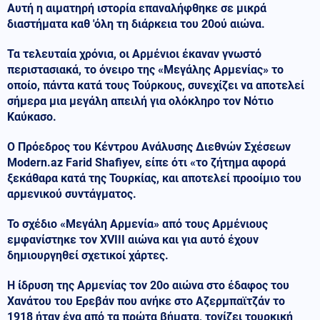
Αυτή η αιματηρή ιστορία επαναλήφθηκε σε μικρά
διαστήματα καθ 'όλη τη διάρκεια του 20ού αιώνα.
Τα τελευταία χρόνια, οι Αρμένιοι έκαναν γνωστό
περιστασιακά, το όνειρο της «Μεγάλης Αρμενίας» το
οποίο, πάντα κατά τους Τούρκους, συνεχίζει να αποτελεί
σήμερα μια μεγάλη απειλή για ολόκληρο τον Νότιο
Καύκασο.
Ο Πρόεδρος του Κέντρου Ανάλυσης Διεθνών Σχέσεων
Modern.az Farid Shafiyev, είπε ότι «το ζήτημα αφορά
ξεκάθαρα κατά της Τουρκίας, και αποτελεί προοίμιο του
αρμενικού συντάγματος.
Το σχέδιο «Μεγάλη Αρμενία» από τους Αρμένιους
εμφανίστηκε τον XVIII αιώνα και για αυτό έχουν
δημιουργηθεί σχετικοί χάρτες.
Η ίδρυση της Αρμενίας τον 20ο αιώνα στο έδαφος του
Χανάτου του Ερεβάν που ανήκε στο Αζερμπαϊτζάν το
1918 ήταν ένα από τα πρώτα βήματα, τονίζει τουρκική