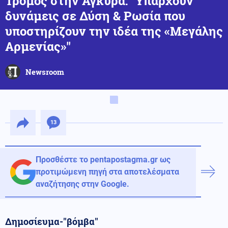
Τρόμος στην Άγκυρα: ''Υπάρχουν
δυνάμεις σε Δύση & Ρωσία που
υποστηρίζουν την ιδέα της «Μεγάλης
Αρμενίας»''
Newsroom
13
Προσθέστε το pentapostagma.gr ως
προτιμώμενη πηγή στα αποτελέσματα
αναζήτησης στην Google.
Δημοσίευμα-''βόμβα''