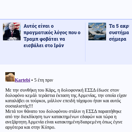
Αυτός είναι ο
Τα 5 ακρι
πραγματικός λόγος που ο
συστήματ
Τραμπ φοβάται να
σήμερα
εισβάλει στο Ιράν