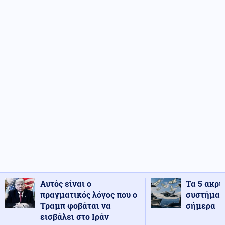
Αυτός είναι ο
Τα 5 ακρι
πραγματικός λόγος που ο
συστήματ
Τραμπ φοβάται να
σήμερα
εισβάλει στο Ιράν