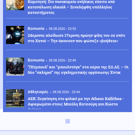
Κομοτηνή: Στο νοσοκομείο ανήλικος έπειτα από
κατανάλωση αλκοόλ – Συνελήφθη υπάλληλος
καταστήματος
Κοινωνία
08.08.2026 - 23:55
24χρονος κλείδωσε 17χρονη πρώην φίλη του σε σπίτι
στα Χανιά – Την άκουσαν που φώναζε «βοήθεια»
Κοινωνία
08.08.2026 - 23:49
”Πίτμπουλ” και ”μπουλντόγκ” στα χέρια της ΕΛ.ΑΣ. – Οι
δύο ”σκληροί” της εγκληματικής οργάνωσης Έντικ
Αθλητισμός
08.08.2026 - 23:44
ΑΕΚ: Συγκίνηση στο φιλικό με την Athens Kallithea -
Αφιερωμένο στους Μιχάλη Κατσούρη και Κώστα
Λιάκκα
Πολιτική
08.08.2026 - 23:38
Κωνσταντοπούλου: Το έγκλημα των υποκλοπών