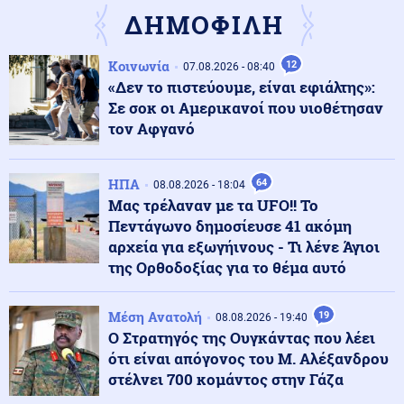
αποτελεί έγκλημα κατά της Δημοκρατίας - Η ανάρτησή
ΔΗΜΟΦΙΛΗ
της
Κοινωνία
12
07.08.2026 - 08:40
Κόσμος
08.08.2026 - 23:25
«Δεν το πιστεύουμε, είναι εφιάλτης»:
Τους "την έσκασε" άθελά του ο Ρονάλντο: Πλήθος
Σε σοκ οι Αμερικανοί που υιοθέτησαν
κόσμου στη Μαδέρα για το γάμο, αλλά τελικά
παντρευόταν άλλο ζευγάρι
τον Αφγανό
Κοινωνία
08.08.2026 - 23:15
ΗΠΑ
64
08.08.2026 - 18:04
Συγκλονιστικό τροχαίο: Αυτοκίνητο συγκρούστηκε με
Μας τρέλαναν με τα UFO!! Το
μηχανή αστυνομικών της ΔΙΑΣ στο Λαγονήσι
Πεντάγωνο δημοσίευσε 41 ακόμη
αρχεία για εξωγήινους - Τι λένε Άγιοι
της Ορθοδοξίας για το θέμα αυτό
Ένοπλες Συρράξεις
08.08.2026 - 23:06
Καταγγελία για νυχτερινή είσοδο ισραηλινών
στρατευμάτων σε χωριό του Λιβάνου - Τι απαντά το
Μέση Ανατολή
19
08.08.2026 - 19:40
Ισραήλ
Ο Στρατηγός της Ουγκάντας που λέει
ότι είναι απόγονος του Μ. Αλέξανδρου
Ελληνοτουρκικά
08.08.2026 - 23:00
στέλνει 700 κομάντος στην Γάζα
Ανάλυση: Η Ελληνική αντίδραση μετά την τριμερή