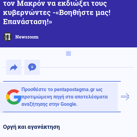
τον Μακρόν να εκδιώξει τους
κυβερνώντες -«Βοηθήστε μας!
Επανάσταση!»
Newsroom
0
Προσθέστε το pentapostagma.gr ως
προτιμώμενη πηγή στα αποτελέσματα
αναζήτησης στην Google.
Οργή και αγανάκτηση