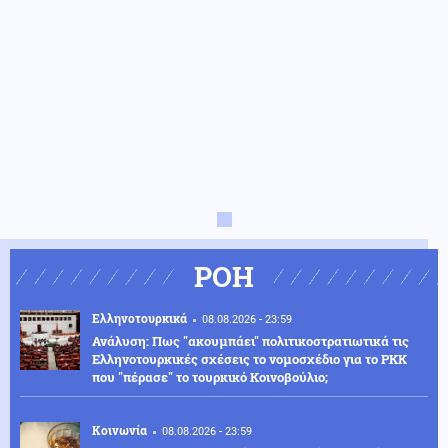
ΡΟΗ
Ελληνοτουρκικά
08.08.2026 - 23:59
Ανάλυση: Πως "ακουμπάει" πολιτικοστρατιωτικά τις
Ελληνοτουρκικές σχέσεις το νομοσχέδιο για το PKK
που "πέρασε" το τουρκικό Κοινοβούλιο;
Κοινωνία
08.08.2026 - 23:59