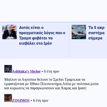
Αυτός είναι ο
Τα 5 ακρι
πραγματικός λόγος που ο
συστήματ
Τραμπ φοβάται να
σήμερα
εισβάλει στο Ιράν