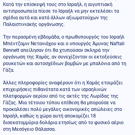
Κατά την επίσκεψή τους στο Ισραήλ, η αιγυπτιακή
αντιπροσωπεία πίεσε το Ισραήλ να μην εκτελέσει τα
σχέδια αυτά και κατά άλλων αξιωματούχων της
Παλαιστινιακής οργάνωσης.
Την περασμένη εβδομάδα, ο πρωθυπουργός του Ισραήλ
Μπέντζαμιν Νετανιάχου και ο υπουργός Άμυνας Naftali
Bennett απείλησαν ότι θα χτυπούσαν σκληρά την
οργάνωση της Χαμάς, αν συνεχίζονταν οι εκτοξεύσεις
ρουκετών και αυτοσχέδιων βομβών με μπαλόνια από τη
Γάζα.
Άλλες πληροφορίες αναφέρουν ότι η Χαμάς ετοιμάζει
επιχειρήσεις πιθανότατα κατά των ισραηλινών
πλατφορμών αερίου από τις ακτές της Λωρίδας της
Γάζας. Μια τέτοιου τύπου επίθεση θα μπορούσε να
προκαλέσει πολύ μεγάλες οικονομικές απώλειες στο
Ισραήλ, καθώς η χώρα αυτή αποκομίζει 18
δισεκατομμύρια δολάρια ετησίως από το φυσικό αέριο
στη Μεσόγειο Θάλασσα.