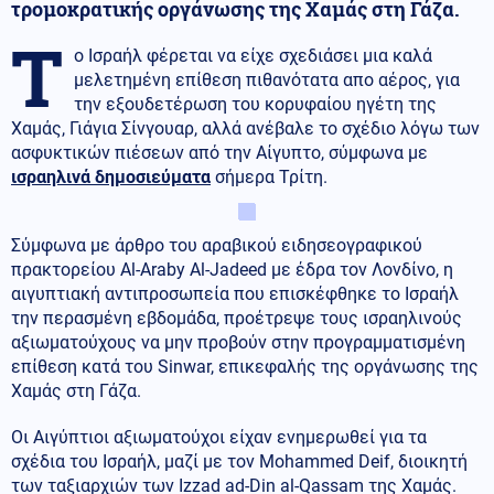
τρομοκρατικής οργάνωσης της Χαμάς στη Γάζα.
Τ
ο Ισραήλ φέρεται να είχε σχεδιάσει μια καλά
μελετημένη επίθεση πιθανότατα απο αέρος, για
την εξουδετέρωση του κορυφαίου ηγέτη της
Χαμάς, Γιάγια Σίνγουαρ, αλλά ανέβαλε το σχέδιο λόγω των
ασφυκτικών πιέσεων από την Αίγυπτο, σύμφωνα με
ισραηλινά δημοσιεύματα
σήμερα Τρίτη.
Σύμφωνα με άρθρο του αραβικού ειδησεογραφικού
πρακτορείου Al-Araby Al-Jadeed με έδρα τον Λονδίνο, η
αιγυπτιακή αντιπροσωπεία που επισκέφθηκε το Ισραήλ
την περασμένη εβδομάδα, προέτρεψε τους ισραηλινούς
αξιωματούχους να μην προβούν στην προγραμματισμένη
επίθεση κατά του Sinwar, επικεφαλής της οργάνωσης της
Χαμάς στη Γάζα.
Οι Αιγύπτιοι αξιωματούχοι είχαν ενημερωθεί για τα
σχέδια του Ισραήλ, μαζί με τον Mohammed Deif, διοικητή
των ταξιαρχιών των Izzad ad-Din al-Qassam της Χαμάς.