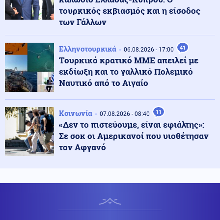
τουρκικός εκβιασμός και η είσοδος
Κοινωνία
07.08.2026 - 15:56
των Γάλλων
Η διάσωση Ιταλίδας τουρίστριας στη Σαμοθράκη από
21χρονο ναυαγοσώστη: «Την έβγαλαν στη στεριά σε
ημιλιπόθυμη κατάσταση»
Ελληνοτουρκικά
41
06.08.2026 - 17:00
Tουρκικό κρατικό ΜΜΕ απειλεί με
εκδίωξη και το γαλλικό Πολεμικό
Κοινωνία
07.08.2026 - 15:29
Ναυτικό από το Αιγαίο
11 μήνες με αναστολή στον 55χρονο που έκρυψε τη
σορό του πατέρα του σε καταψύκτη – Αφέθηκε
ελεύθερος
Κοινωνία
11
07.08.2026 - 08:40
«Δεν το πιστεύουμε, είναι εφιάλτης»:
Κοινωνία
07.08.2026 - 15:24
Σε σοκ οι Αμερικανοί που υιοθέτησαν
Νέο αεροδρόμιο Καστελλίου: Συμφωνία 105,2 εκατ.
ευρώ για τον αεροναυτιλιακό εξοπλισμό
τον Αφγανό
Κόσμος
07.08.2026 - 15:12
Υπογραφή κοινής αμυντικής συμφωνίας από
Σαουδική Αραβία, Τουρκία και Πακιστάν