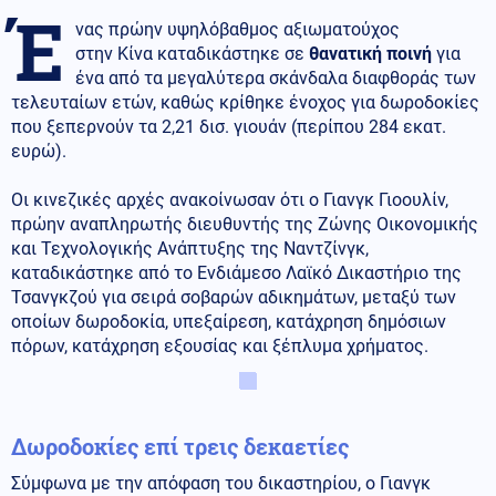
Έ
νας πρώην υψηλόβαθμος αξιωματούχος
στην Κίνα καταδικάστηκε σε
θανατική ποινή
για
ένα από τα μεγαλύτερα σκάνδαλα διαφθοράς των
τελευταίων ετών, καθώς κρίθηκε ένοχος για δωροδοκίες
που ξεπερνούν τα 2,21 δισ. γιουάν (περίπου 284 εκατ.
ευρώ).
Οι κινεζικές αρχές ανακοίνωσαν ότι ο Γιανγκ Γιοουλίν,
πρώην αναπληρωτής διευθυντής της Ζώνης Οικονομικής
και Τεχνολογικής Ανάπτυξης της Ναντζίνγκ,
καταδικάστηκε από το Ενδιάμεσο Λαϊκό Δικαστήριο της
Τσανγκζού για σειρά σοβαρών αδικημάτων, μεταξύ των
οποίων δωροδοκία, υπεξαίρεση, κατάχρηση δημόσιων
πόρων, κατάχρηση εξουσίας και ξέπλυμα χρήματος.
Δωροδοκίες επί τρεις δεκαετίες
Σύμφωνα με την απόφαση του δικαστηρίου, ο Γιανγκ