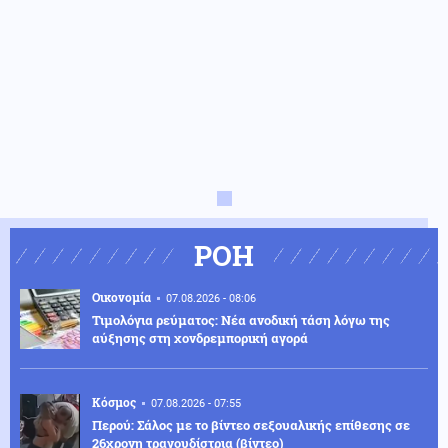
ΡΟΗ
Οικονομία
07.08.2026 - 08:06
Τιμολόγια ρεύματος: Νέα ανοδική τάση λόγω της
αύξησης στη χονδρεμπορική αγορά
Κόσμος
07.08.2026 - 07:55
Περού: Σάλος με το βίντεο σεξουαλικής επίθεσης σε
26χρονη τραγουδίστρια (βίντεο)