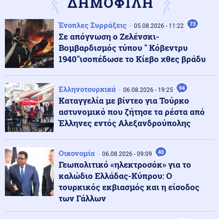
ΔΗΜΟΦΙΛΗ
Μέση Ανατολή
07.08.2026 - 07:32
Ένοπλες Συρράξεις
73
05.08.2026 - 11:22
Το Ιράν κλείνει τα Στενά για ΗΠΑ και Ισραήλ – Στην
Σε απόγνωση ο Ζελένσκι-
απόλυτη «παγίδα» του πολέμου ο Τραμπ
Βομβαρδισμός τύπου " Κόβεντρυ
1940"ισοπέδωσε το Κίεβο χθες βράδυ
Κοινωνία
07.08.2026 - 07:26
«Κρανίου τόπος» το Πόρτο Γερμενό: 84 σπίτια στον
Ελληνοτουρκικά
94
κατάλογο της κατεδάφισης – Πότε ξεκινούν οι
06.08.2026 - 19:25
αιτήσεις
Καταγγελία με βίντεο για Τούρκο
αστυνομικό που ζήτησε τα ρέστα από
Έλληνες εντός Αλεξανδρούπολης
Κοινωνία
07.08.2026 - 07:23
Πόρτο Γερμενό: Πάνω από 100 σπίτια με
ολοκληρωτικές ζημιές
Οικονομία
40
06.08.2026 - 09:09
Γεωπολιτικό «ηλεκτροσόκ» για το
καλώδιο Ελλάδας-Κύπρου: Ο
Κοινωνία
07.08.2026 - 07:17
τουρκικός εκβιασμός και η είσοδος
Marfin: Πώς η τεχνητή νοημοσύνη οδήγησε στη
σύλληψη της 46χρονης
των Γάλλων