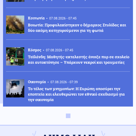
Κοινωνία
07.08.2026 - 07:45
Βοιωτία: Προφυλακίστηκαν ο δήμαρχος Στυλίδας και
δύο ακόμη κατηγορούμενοι για τη φωτιά
Κόσμος
07.08.2026 - 07:45
Ταϊλάνδη: Μαθητής-εκτελεστής άνοιξε πυρ σε σχολείο
και αυτοκτόνησε – Υπάρχουν νεκροί και τραυματίες
Οικονομία
07.08.2026 - 07:39
Το τέλος των μνημονίων: Η Ευρώπη αποσύρει την
εποπτεία και ελευθερώνει τον εθνικό σχεδιασμό για
την οικονομία
Κοινωνία
07.08.2026 - 07:35
Υψηλός κίνδυνος πυρκαγιάς σήμερα σε Αττική, Κρήτη,
Πελοπόννησο, Εύβοια και νησιά του Αιγαίου