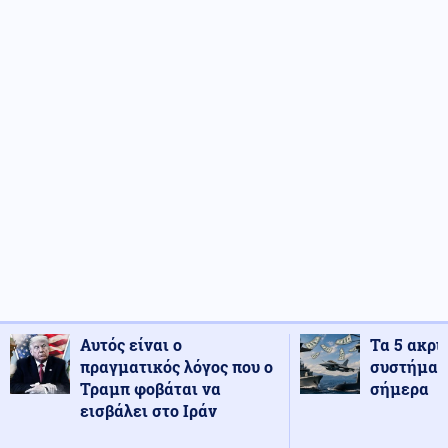
Αυτός είναι ο
Τα 5 ακρι
πραγματικός λόγος που ο
συστήματ
Τραμπ φοβάται να
σήμερα
εισβάλει στο Ιράν