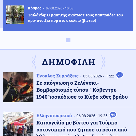
Κόσμος
07.08.2026 - 10:36
Ταϊλάνδη: Ο μαθητής σκότωσε τους παππούδες του
πριν ανοίξει πυρ στο σχολείο (βίντεο)
Κοινωνία
07.08.2026 - 10:21
Στην Ευελπίδων η 46χρονη που κατηγορείται για τον
εμπρησμό στην Marfin
ΔΗΜΟΦΙΛΗ
Πολιτική
07.08.2026 - 10:17
Ένοπλες Συρράξεις
73
05.08.2026 - 11:22
Θεοδωρικάκος: «Συμβάλλουμε στην εθνική ασφάλεια
Σε απόγνωση ο Ζελένσκι-
της πατρίδας μας με νέο αναπτυξιακό καθεστώς για
Βομβαρδισμός τύπου " Κόβεντρυ
την Άμυνα»
1940"ισοπέδωσε το Κίεβο χθες βράδυ
Κόσμος
07.08.2026 - 10:10
Κινεζικές μυστικές υπηρεσίες «δείχνουν» τη Μοσάντ
Ελληνοτουρκικά
94
06.08.2026 - 19:25
για την υβριδική εισβολή στη Θέουτα
Καταγγελία με βίντεο για Τούρκο
αστυνομικό που ζήτησε τα ρέστα από