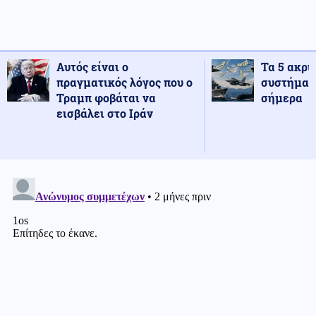
Αυτός είναι ο
Τα 5 ακρι
πραγματικός λόγος που ο
συστήματ
Τραμπ φοβάται να
σήμερα
εισβάλει στο Ιράν