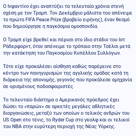
Ο Ινφαντίνο έχει αναπτύξει τα τελευταία χρόνια στενή
σχέση με τον Τραμπ. Τον Δεκέμβριο μάλιστα του απένειμε
το πρώτο FIFA Peace Prize (βραβείο ειρήνης), έναν θεσμό
που δημιούργησε η παγκόσμια ομοσπονδία.
Ο Τραμπ είχε βρεθεί και πέρυσι στο ίδιο στάδιο του Ιστ
Ράδερφορντ, όταν απένειμε το τρόπαιο στην Τσέλσι μετά
την κατάκτηση του Παγκοσμίου Κυπέλλου Συλλόγων.
Τότε είχε προκαλέσει αίσθηση καθώς παρέμεινε στο
κέντρο των πανηγυρισμών της αγγλικής ομάδας κατά τη
διάρκεια της απονομής, γεγονός που προκάλεσε αμηχανία
σε ορισμένους ποδοσφαιριστές.
Το τελευταίο διάστημα ο Αμερικανός πρόεδρος έχει
δώσει το «παρών» σε αρκετές μεγάλες αθλητικές
διοργανώσεις, μεταξύ των οποίων ο τελικός ανδρών του
US Open στο τένις, το Ryder Cup στο γκολφ και οι τελικοί
του ΝΒΑ στην ευρύτερη περιοχή της Νέας Υόρκης.