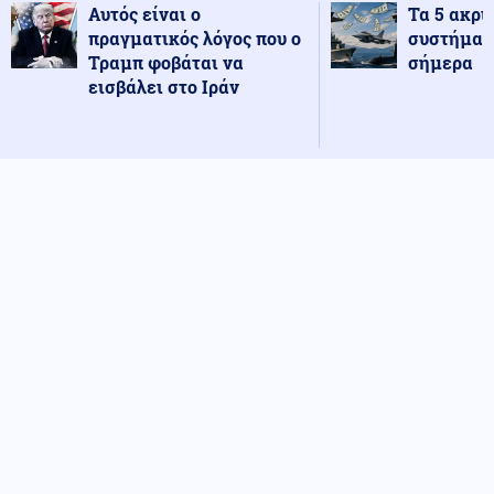
Αυτός είναι ο
Τα 5 ακρι
πραγματικός λόγος που ο
συστήματ
Τραμπ φοβάται να
σήμερα
εισβάλει στο Ιράν