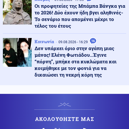
Οι προφητείες της Μπάμπα Βάνγκα για
Κόσμος
10.08.2026 - 22:50
το 2026! Δύο έχουν ήδη βγει αληθινές-
Βρυχάται το ηφαίστειο Πουρασέ στην Κολομβία – Δεν
Το σενάριο που απομένει μέχρι το
συνδέεται με τον σεισμό
τέλος του έτους
Κοινωνία
10.08.2026 - 22:41
Κοινωνία
16
09.08.2026 - 16:29
16χρονος μοτοσικλετιστής έπεσε σε γκρεμό 30 μέτρων
Δεν υπάρχει όριο στην αγάπη μιας
μετά από τροχαίο στην Άρτα
μάνας! Ελένη Φωτιάδου...Έγινε
“πόρνη”, μπήκε στα κυκλώματα και
κοιμήθηκε με τον φονιά για να
Κοινωνία
10.08.2026 - 22:40
δικαιώσει τη νεκρή κόρη της
Από κολόνες διανομής ηλεκτρικής ενέργειας του
ΔΕΔΔΗΕ φέρεται να ξεκίνησε η φωτιά στον Κουβαρά
Κοινωνία
10.08.2026 - 22:30
Μήλος: Εξηγήσεις στην Αρχή Πολιτικής Αεροπορίας
έδωσε ο χειριστής που προσγείωσε το ελικόπτερο στο
Σαρακήνικο
ΑΚΟΛΟΥΘΗΣΤΕ ΜΑΣ