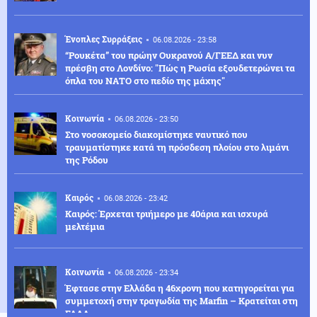
Ένοπλες Συρράξεις
06.08.2026 - 23:58
“Ρουκέτα” του πρώην Ουκρανού Α/ΓΕΕΔ και νυν
πρέσβη στο Λονδίνο: "Πώς η Ρωσία εξουδετερώνει τα
όπλα του ΝΑΤΟ στο πεδίο της μάχης"
Κοινωνία
06.08.2026 - 23:50
Στο νοσοκομείο διακομίστηκε ναυτικό που
τραυματίστηκε κατά τη πρόσδεση πλοίου στο λιμάνι
της Ρόδου
Καιρός
06.08.2026 - 23:42
Καιρός: Έρχεται τριήμερο με 40άρια και ισχυρά
μελτέμια
Κοινωνία
06.08.2026 - 23:34
Έφτασε στην Ελλάδα η 46χρονη που κατηγορείται για
συμμετοχή στην τραγωδία της Marfin – Κρατείται στη
ΓΑΔΑ