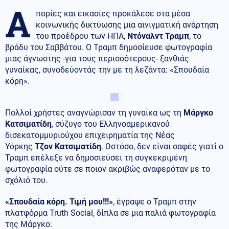
Α
πορίες και εικασίες προκάλεσε στα μέσα
κοινωνικής δικτύωσης μια αινιγματική ανάρτηση
του προέδρου των ΗΠΑ,
Ντόναλντ Τραμπ
, το
βράδυ του Σαββάτου. Ο Τραμπ δημοσίευσε φωτογραφία
μιας άγνωστης -για τους περισσότερους- ξανθιάς
γυναίκας, συνοδεύοντάς την με τη λεζάντα: «Σπουδαία
κόρη».
Πολλοί χρήστες αναγνώρισαν τη γυναίκα ως τη
Μάργκο
Κατσιματίδη
, σύζυγο του Ελληνοαμερικανού
δισεκατομμυριούχου επιχειρηματία της Νέας
Υόρκης
Τζον Κατσιματίδη
. Ωστόσο, δεν είναι σαφές γιατί ο
Τραμπ επέλεξε να δημοσιεύσει τη συγκεκριμένη
φωτογραφία ούτε σε ποιον ακριβώς αναφερόταν με το
σχόλιό του.
«Σπουδαία κόρη. Τιμή μου!!!»
, έγραψε ο Τραμπ στην
πλατφόρμα Truth Social, δίπλα σε μια παλιά φωτογραφία
της Μάργκο.