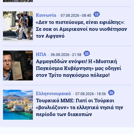
08.08.2026 - 18:00
Στα Ηνωμένα Αραβικά Εμιράτα δύο πάνοπλα ελληνικά
ελικόπτερα Apache AH-64D
Κοινωνία
12
07.08.2026 - 08:40
«Δεν το πιστεύουμε, είναι εφιάλτης»:
Σε σοκ οι Αμερικανοί που υιοθέτησαν
Πολιτική
τον Αφγανό
08.08.2026 - 17:54
Τουρνάς: «Απέναντι σε ακραία καιρικά φαινόμενα δεν
υπάρχουν περιθώρια εφησυχασμού»
ΗΠΑ
22
06.08.2026 - 21:58
Αρμαγεδδών ενόψει! Η «Μυστική
Κόσμος
08.08.2026 - 17:51
Παγκόσμια Κυβέρνηση» μας οδηγεί
Δαρδανέλια: Η Τουρκία βάζει περιορισμούς στη
στον Τρίτο παγκόσμιο πόλεμο!
διέλευση πλοίων
Ελληνοτουρκικά
35
07.08.2026 - 18:56
Πολιτική
08.08.2026 - 17:44
Τουρκικά ΜΜΕ: Γιατί οι Τούρκοι
Χαρακόπουλος: «Να αλλάξει το πλαίσιο αποζημιώσεων
«βουλιάζουν» τα ελληνικά νησιά την
για τα βιολογικά προϊόντα»
περίοδο των διακοπών
Κοινωνία
08.08.2026 - 17:38