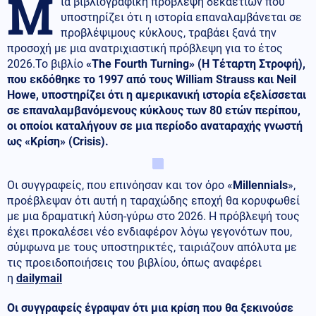
Μ
ια βιβλιογραφική πρόβλεψη δεκαετιών που
υποστηρίζει ότι η ιστορία επαναλαμβάνεται σε
προβλέψιμους κύκλους, τραβάει ξανά την
προσοχή με μια ανατριχιαστική πρόβλεψη για το έτος
2026.Το βιβλίο
«The Fourth Turning» (Η Τέταρτη Στροφή),
που εκδόθηκε το 1997 από τους William Strauss και Neil
Howe, υποστηρίζει ότι η αμερικανική ιστορία εξελίσσεται
σε επαναλαμβανόμενους κύκλους των 80 ετών περίπου,
οι οποίοι καταλήγουν σε μια περίοδο αναταραχής γνωστή
ως «Κρίση» (Crisis).
Οι συγγραφείς, που επινόησαν και τον όρο «
Millennials
»,
προέβλεψαν ότι αυτή η ταραχώδης εποχή θα κορυφωθεί
με μια δραματική λύση-γύρω στο 2026. Η πρόβλεψή τους
έχει προκαλέσει νέο ενδιαφέρον λόγω γεγονότων που,
σύμφωνα με τους υποστηρικτές, ταιριάζουν απόλυτα με
τις προειδοποιήσεις του βιβλίου, όπως αναφέρει
η
dailymail
Οι συγγραφείς έγραψαν ότι μια κρίση που θα ξεκινούσε