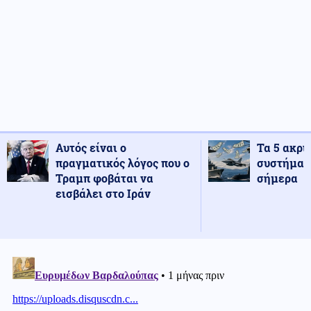
Αυτός είναι ο
Τα 5 ακρι
πραγματικός λόγος που ο
συστήματ
Τραμπ φοβάται να
σήμερα
εισβάλει στο Ιράν