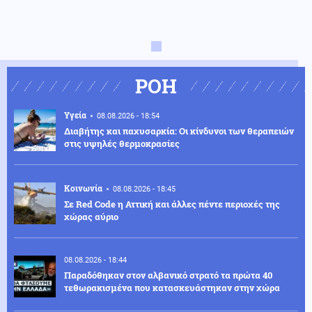
ΡΟΗ
Υγεία
08.08.2026 - 18:54
Διαβήτης και παχυσαρκία: Οι κίνδυνοι των θεραπειών
στις υψηλές θερμοκρασίες
Κοινωνία
08.08.2026 - 18:45
Σε Red Code η Αττική και άλλες πέντε περιοχές της
χώρας αύριο
08.08.2026 - 18:44
Παραδόθηκαν στον αλβανικό στρατό τα πρώτα 40
τεθωρακισμένα που κατασκευάστηκαν στην χώρα