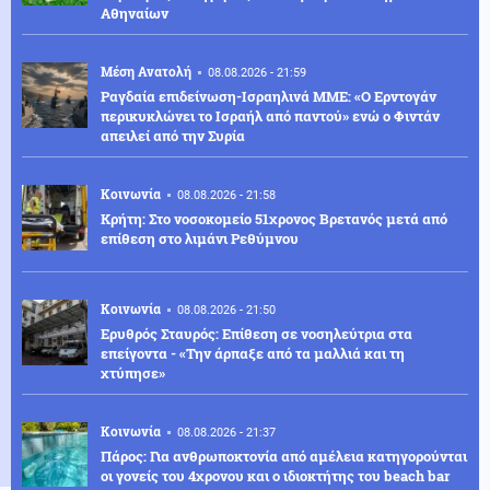
Αθηναίων
Μέση Ανατολή
08.08.2026 - 21:59
Ραγδαία επιδείνωση-Ισραηλινά ΜΜΕ: «Ο Ερντογάν
περικυκλώνει το Ισραήλ από παντού» ενώ ο Φιντάν
απειλεί από την Συρία
Κοινωνία
08.08.2026 - 21:58
Κρήτη: Στο νοσοκομείο 51χρονος Βρετανός μετά από
επίθεση στο λιμάνι Ρεθύμνου
Κοινωνία
08.08.2026 - 21:50
Ερυθρός Σταυρός: Επίθεση σε νοσηλεύτρια στα
επείγοντα - «Την άρπαξε από τα μαλλιά και τη
χτύπησε»
Κοινωνία
08.08.2026 - 21:37
Πάρος: Για ανθρωποκτονία από αμέλεια κατηγορούνται
οι γονείς του 4χρονου και ο ιδιοκτήτης του beach bar