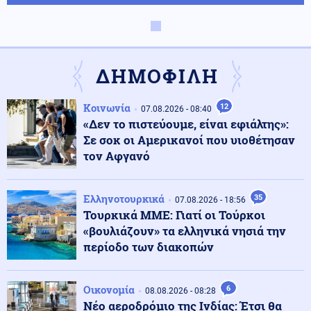
Κοινωνία
08.08.2026 - 21:29
Αλεξανδρούπολη: Ανασύρθηκε 77χρονος χωρίς τις
αισθήσεις του από πηγάδι στην Παλαγιά
ΔΗΜΟΦΙΛΗ
Κοινωνία
12
Στρατός Ξηράς
07.08.2026 - 08:40
08.08.2026 - 21:16
«Δεν το πιστεύουμε, είναι εφιάλτης»:
Δύο νέοι ξενώνες παραδόθηκαν σήμερα στις Ένοπλες
Δυνάμεις στη νήσο Ρω
Σε σοκ οι Αμερικανοί που υιοθέτησαν
τον Αφγανό
Πολιτική
08.08.2026 - 21:11
ΕΛ.Α.Σ. για πυρκαγιές: Κρίσιμα ερωτήματα για την
Ελληνοτουρκικά
35
07.08.2026 - 18:56
αποτελεσματικότητα της κυβερνητικής πολιτικής
Τουρκικά ΜΜΕ: Γιατί οι Τούρκοι
πρόληψης
«βουλιάζουν» τα ελληνικά νησιά την
περίοδο των διακοπών
Ελληνοτουρκικά
08.08.2026 - 20:58
ΕΚΤΑΚΤΟ!! «Πληροφορία βόμβα»: «Η Τουρκία θα
αναπτύξει μια μοίρα μαχητικών αεροσκαφών στη
Οικονομία
6
08.08.2026 - 08:28
Σαουδική Αραβία»
Νέο αεροδρόμιο της Ινδίας: Έτσι θα