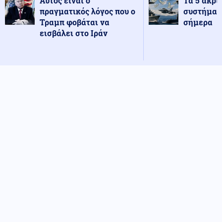
Αυτός είναι ο
Τα 5 ακρι
πραγματικός λόγος που ο
συστήματ
Τραμπ φοβάται να
σήμερα
εισβάλει στο Ιράν