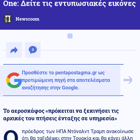
One: Δείτε τις εντυπωσιακές εικόνες
Newsroom
0
Προσθέστε το pentapostagma.gr ως
προτιμώμενη πηγή στα αποτελέσματα
αναζήτησης στην Google.
Το αεροσκάφος «πρόκειται να ξεκινήσει τις
αρχικές του πτήσεις ένταξης σε υπηρεσία»
Ο
πρόεδρος των ΗΠΑ Ντόναλντ Τραμπ ανακοίνωσε
ότι θα ταξιδέψει στην Τουρκία και θα κάνει άλλη