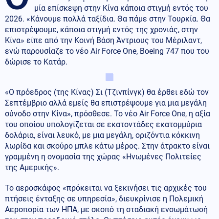
μία επίσκεψη στην Κίνα κάποια στιγμή εντός του
2026. «Κάνουμε πολλά ταξίδια. Θα πάμε στην Τουρκία. Θα
επιστρέψουμε, κάποια στιγμή εντός της χρονιάς, στην
Κίνα» είπε από την Κοινή Βάση Άντριους του Μέριλαντ,
ενώ παρουσίαζε το νέο Air Force One, Boeing 747 που του
δώρισε το Κατάρ.
«Ο πρόεδρος (της Κίνας) Σι (Τζινπίνγκ) θα έρθει εδώ τον
Σεπτέμβριο αλλά εμείς θα επιστρέψουμε για μια μεγάλη
σύνοδο στην Κίνα», πρόσθεσε. Το νέο Air Force One, η αξία
του οποίου υπολογίζεται σε εκατοντάδες εκατομμύρια
δολάρια, είναι λευκό, με μια μεγάλη, οριζόντια κόκκινη
λωρίδα και σκούρο μπλε κάτω μέρος. Στην άτρακτο είναι
γραμμένη η ονομασία της χώρας «Ηνωμένες Πολιτείες
της Αμερικής».
Το αεροσκάφος «πρόκειται να ξεκινήσει τις αρχικές του
πτήσεις ένταξης σε υπηρεσία», διευκρίνισε η Πολεμική
Αεροπορία των ΗΠΑ, με σκοπό τη σταδιακή ενσωμάτωσή