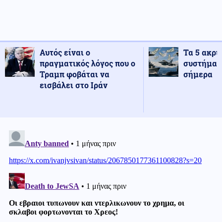
Αυτός είναι ο
Τα 5 ακρι
πραγματικός λόγος που ο
συστήματ
Τραμπ φοβάται να
σήμερα
εισβάλει στο Ιράν