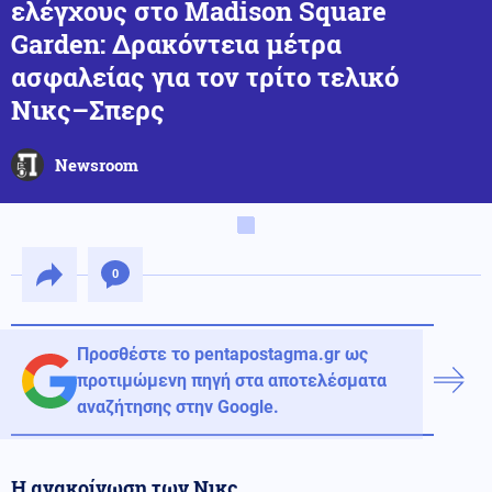
ελέγχους στο Madison Square
Garden: Δρακόντεια μέτρα
ασφαλείας για τον τρίτο τελικό
Νικς–Σπερς
Newsroom
0
Προσθέστε το pentapostagma.gr ως
προτιμώμενη πηγή στα αποτελέσματα
αναζήτησης στην Google.
Η ανακοίνωση των Νικς