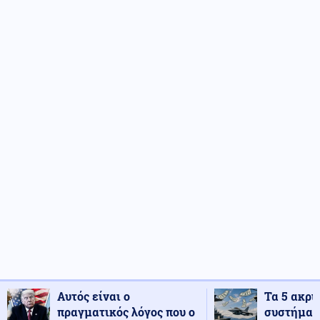
Αυτός είναι ο
Τα 5 ακρι
πραγματικός λόγος που ο
συστήματ