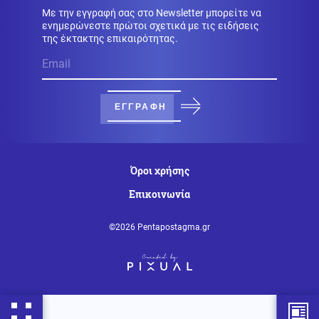
Θρίλερ στον Λυκαβηττό: Βρέθηκε σορός σε σπηλιά
Με την εγγραφή σας στο Newsletter μπορείτε να
ενημερώνεστε πρώτοι σχετικά με τις ειδήσεις
της έκτακτης επικαιρότητας.
Περιβάλλον
08.08.2026 - 12:33
Μια σπάνια συνύπαρξη: Κεραυνός πλαγιοκοπεί
ουράνιο τόξο στη Θράκη
ΕΓΓΡΑΦΗ
Ρωσία
08.08.2026 - 12:31
Μαύρη Θάλασσα: Ρωσικό drone-καμικάζι βομβάρδισε
φορτηγό πλοίο με όπλα για την Ουκρανία
Όροι χρήσης
Επικοινωνία
Κοινωνία
08.08.2026 - 12:30
Δολοφονία Βρετανίδας: Από χριστιανός εθελοντής
©2026 Pentapostagma.gr
κατηγορούμενος για φόνο – Εξετάζονται μηνύματα
Κοινωνία
08.08.2026 - 12:26
Greek Mafia: Στα χέρια της ΕΛ.ΑΣ. ο «Ηλίας» του
«Έντικ», ο διαβόητος εκτελεστής