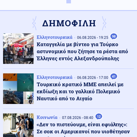
Κόσμος
08.08.2026 - 13:42
Ο τυφώνας Dolphin σαρώνει την Ιαπωνία: Τραυματίες
ΔΗΜΟΦΙΛΗ
και δεκάδες χιλιάδες κτίρια χωρίς ρεύμα (βίντεο)
Ελληνοτουρκικά
98
06.08.2026 - 19:25
Κοινωνία
08.08.2026 - 13:31
Καταγγελία με βίντεο για Τούρκο
Κέρκυρα: Απαγορεύτηκε ο απόπλους πλοίου με 26
αστυνομικό που ζήτησε τα ρέστα από
επιβάτες λόγω μηχανικής βλάβης
Έλληνες εντός Αλεξανδρούπολης
ΗΠΑ
08.08.2026 - 13:08
Ελληνοτουρκικά
41
06.08.2026 - 17:00
Χάντερ Μπάιντεν για Τζο: Ο καρκίνος του πατέρα μου
Tουρκικό κρατικό ΜΜΕ απειλεί με
έχει κάνει μετάσταση στα οστά
εκδίωξη και το γαλλικό Πολεμικό
Ναυτικό από το Αιγαίο
Κόσμος
08.08.2026 - 13:05
3.400 τόνοι φαρμάκων στα σκουπίδια σε έναν χρόνο
Κοινωνία
στην Αγγλία
12
07.08.2026 - 08:40
«Δεν το πιστεύουμε, είναι εφιάλτης»:
Σε σοκ οι Αμερικανοί που υιοθέτησαν
Τεχνολογία