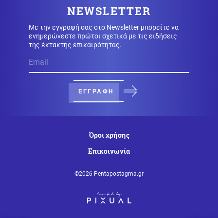
Στενά του Ορμούζ: Πύραυλος έπληξε πλοίο της ADNOC
NEWSLETTER
των ΗΑΕ
Με την εγγραφή σας στο Newsletter μπορείτε να
ενημερώνεστε πρώτοι σχετικά με τις ειδήσεις
Κοινωνία
της έκτακτης επικαιρότητας.
08.08.2026 - 15:25
Λευκάδα: Συνελήφθη 58χρονος για ενδοοικογενειακή
βία
ΕΓΓΡΑΦΗ
Κοινωνία
08.08.2026 - 15:21
Λυκαβηττός: Σε 57χρονη γυναίκα που είχε εξαφανιστεί
ανήκει η σορός
Όροι χρήσης
Κοινωνία
08.08.2026 - 15:10
Επικοινωνία
Πυροσβεστική: Πολύ υψηλός κίνδυνος αύριο για
Αττική και άλλες 15 περιοχές
©2026 Pentapostagma.gr
Κόσμος
08.08.2026 - 15:10
Θα πούμε το ψωμί ψωμάκι! Ο ρωσικός στραγγαλισμός
φέρνει τσουνάμι ακρίβειας στην Ελλάδα