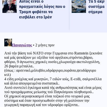
Αυτός είναι ο
Τα 5 ακρι
πραγματικός λόγος που ο
συστήματ
Τραμπ φοβάται να
σήμερα
εισβάλει στο Ιράν